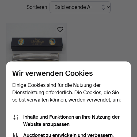
Laufende
Sortieren
Kleinhenz
Auktionen
Wir verwenden Cookies
Einige Cookies sind für die Nutzung der
MUNDHARMONIKA;
Dienstleistung erforderlich. Die Cookies, die Sie
HOHNER - UNSERE
selbst verwalten können, werden verwendet, um:
LIEBLINGE; …
11 Tage
Schätzwert
58 USD
Inhalte und Funktionen an Ihre Nutzung der
Website anzupassen.
Suche speichern
Auctionet zu entwickeln und verbessern.