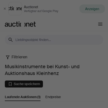
Auctionet
Anzeigen
Schließen
Verfügbar auf Google Play
Auctionet.com
Filtrieren
Musikinstrumente
Musikinstrumente bei Kunst- und
bei
Auktionshaus Kleinhenz
Kunst-
Suche speichern
und
Laufende Auktionen
(1)
Endpreise
Auktionshaus