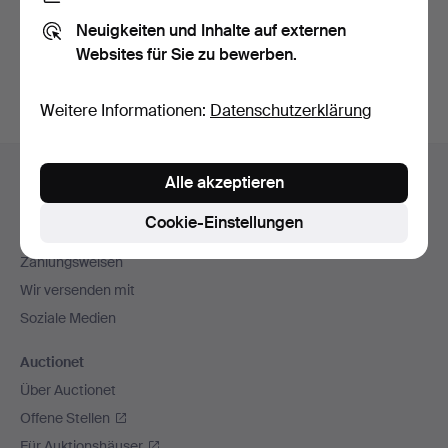
Sie können auch in
Beendete Auktionen aus unserem
Neuigkeiten und Inhalte auf externen
Archiv
suchen.
Websites für Sie zu bewerben.
Weitere Informationen:
Datenschutzerklärung
Fußzeilen-
Hilfe und Kontakt
Alle akzeptieren
Navigation
Kontakt mit dem Support aufnehmen
Cookie-Einstellungen
Alle Auktionshäuser
Zahlungsweisen
Wir versenden mit
Soziale Medien
Auctionet
Über Auctionet
Offene Stellen
Für Auktionshäuser