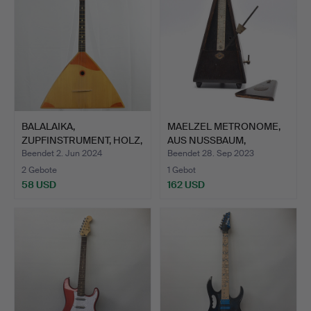
BALALAIKA,
MAELZEL METRONOME,
ZUPFINSTRUMENT, HOLZ,
AUS NUSSBAUM,
USSR, UM …
FUNKTIONS…
Beendet 2. Jun 2024
Beendet 28. Sep 2023
2 Gebote
1 Gebot
58 USD
162 USD