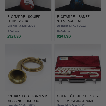
E-GITARRE - SQUIER -
E-GITARRE - IBANEZ
FENDER SURF
STEVE VAI JEM -
STRATOCAS…
PREMIUM…
Beendet 3. Mär 2023
Beendet 10. Aug 2022
2 Gebote
19 Gebote
232 USD
926 USD
ANTIKES POSTHORN AUS
QUERFLÖTE JUPITER SFL-
MESSING - UM 1900.
511E - MUSIKINSTRUME…
Beendet 17. Mär 2022
Beendet 5. Mär 2022