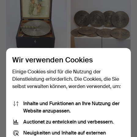
SPIELDOSE ANTIK/
10 POLYPHON
Wir verwenden Cookies
POLYPHON KALLIOPE
BLECHPLATTEN
ENDE 19…
KALLIOPE 28 CM DU…
Beendet 15. Feb 2022
Beendet 1. Jan 2022
Einige Cookies sind für die Nutzung der
17 Gebote
8 Gebote
Dienstleistung erforderlich. Die Cookies, die Sie
694 USD
133 USD
selbst verwalten können, werden verwendet, um:
Inhalte und Funktionen an Ihre Nutzung der
Website anzupassen.
Auctionet zu entwickeln und verbessern.
Neuigkeiten und Inhalte auf externen