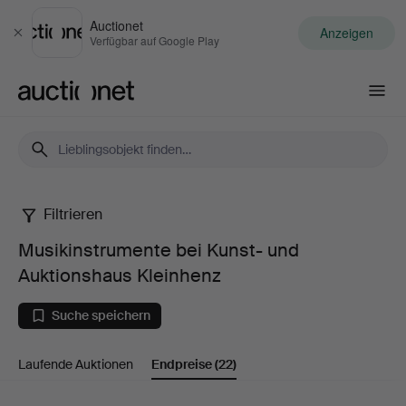
Auctionet
Anzeigen
Schließen
Verfügbar auf Google Play
Auctionet.com
Filtrieren
Musikinstrumente
Musikinstrumente bei Kunst- und
bei
Auktionshaus Kleinhenz
Kunst-
Suche speichern
und
Laufende Auktionen
Endpreise
(22)
Auktionshaus