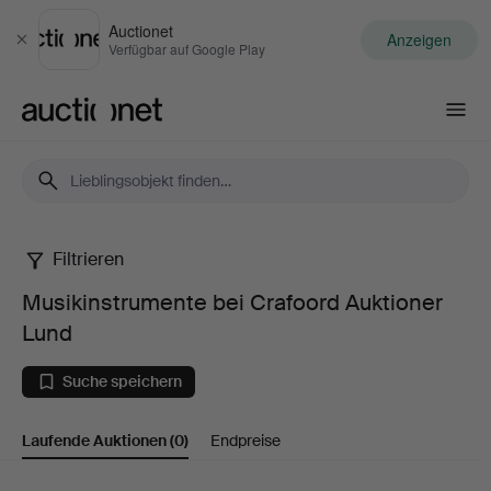
Auctionet
Anzeigen
Schließen
Verfügbar auf Google Play
Auctionet.com
Filtrieren
Musikinstrumente
Musikinstrumente bei Crafoord Auktioner
bei
Lund
Crafoord
Suche speichern
Auktioner
Laufende Auktionen
(0)
Endpreise
Lund