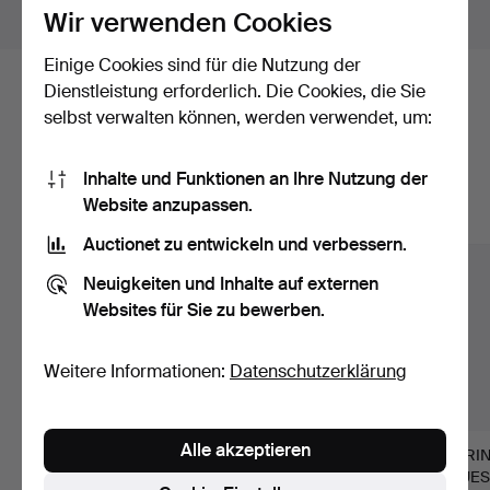
Objekte außerhalb Schweden zeigen
Wir verwenden Cookies
Einige Cookies sind für die Nutzung der
Dienstleistung erforderlich. Die Cookies, die Sie
Hier sind Objekte aus unserem
selbst verwalten können, werden verwendet, um:
Archiv, die mit Ihrer Suche
übereinstimmen.
Inhalte und Funktionen an Ihre Nutzung der
Website anzupassen.
Alle Objekte anzeigen
Auctionet zu entwickeln und verbessern.
Neuigkeiten und Inhalte auf externen
Websites für Sie zu bewerben.
Weitere Informationen:
Datenschutzerklärung
Alle akzeptieren
OBOE GEFERTIGT
SCHLAGZEUG, 6-
KLARIN
VON FRIEDRICH
TEILIG TAMA
COUESN