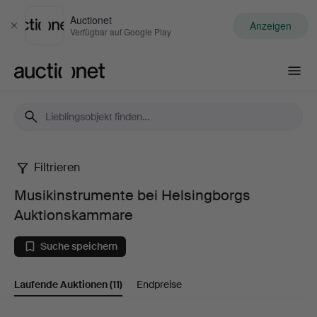
Auctionet
Anzeigen
Schließen
Verfügbar auf Google Play
Auctionet.com
Filtrieren
Musikinstrumente
Musikinstrumente bei Helsingborgs
bei
Auktionskammare
Helsingborgs
Suche speichern
Auktionskammare
Laufende Auktionen
(11)
Endpreise