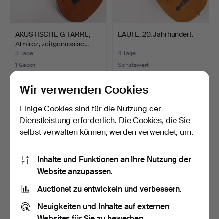
AKUSTISCHE GITARRE,
LAUTE, 20. Jahrhundert.
Almirez, zeitgenössisc…
3 Tage
4 Tage
1 Gebot
Schätzwert
32 USD
43 USD
Wir verwenden Cookies
Einige Cookies sind für die Nutzung der
Dienstleistung erforderlich. Die Cookies, die Sie
selbst verwalten können, werden verwendet, um:
Inhalte und Funktionen an Ihre Nutzung der
Website anzupassen.
Auctionet zu entwickeln und verbessern.
GEIGE, 19./20. Jahrhundert.
KNOPF-AKKORDEON,
Neuigkeiten und Inhalte auf externen
Granesso, Hagström, 20.
Websites für Sie zu bewerben.
J…
4 Tage
4 Tage