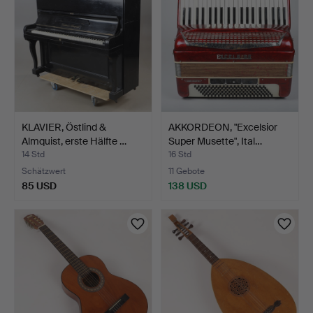
KLAVIER, Östlind &
AKKORDEON, "Excelsior
Almquist, erste Hälfte …
Super Musette", Ital…
14 Std
16 Std
Schätzwert
11 Gebote
85 USD
138 USD