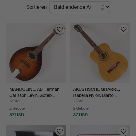
Laufende
Sortieren
Auktionen
MANDOLINE, AB Herman
AKUSTISCHE GITARRE,
Carlsson Levin, Göteb…
Isabella Nylon, Bjärto…
12 Std
13 Std
2 Gebote
2 Gebote
37 USD
37 USD