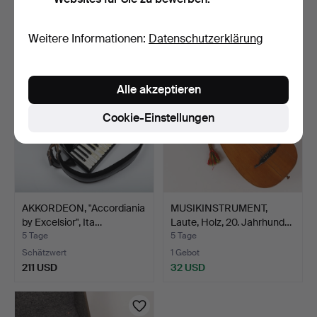
Schätzwert
Schätzwert
43 USD
64 USD
Weitere Informationen:
Datenschutzerklärung
Alle akzeptieren
Cookie-Einstellungen
AKKORDEON, "Accordiania
MUSIKINSTRUMENT,
by Excelsior", Ita…
Laute, Holz, 20. Jahrhund…
5 Tage
5 Tage
Schätzwert
1 Gebot
211 USD
32 USD