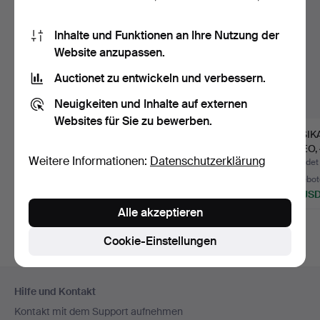
Inhalte und Funktionen an Ihre Nutzung der
Website anzupassen.
Auctionet zu entwickeln und verbessern.
Neuigkeiten und Inhalte auf externen
Websites für Sie zu bewerben.
LAUTSPRECHERGEH
E-GITARRE, Burswood
MUSIK
ÄUSE, "PEVEY".
mit Zubehör.
VIDEO, 
Weitere Informationen:
Datenschutzerklärung
Beendet 2. Jun 2026
Beendet 1. Jun 2026
Beendet
2 Gebote
8 Gebote
14 Gebot
53 USD
69 USD
101 US
Alle akzeptieren
Cookie-Einstellungen
Fußzeilen-
Hilfe und Kontakt
Navigation
Kontakt mit dem Support aufnehmen