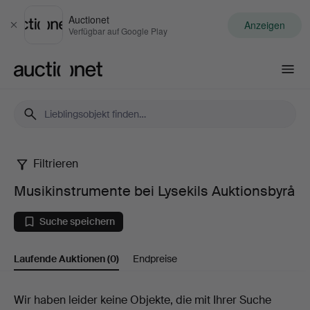
Auctionet
Anzeigen
Schließen
Verfügbar auf Google Play
Auctionet.com
Filtrieren
Musikinstrumente
Musikinstrumente bei Lysekils Auktionsbyrå
bei
Suche speichern
Lysekils
Laufende Auktionen
(0)
Endpreise
Auktionsbyrå
Laufende
Wir haben leider keine Objekte, die mit Ihrer Suche