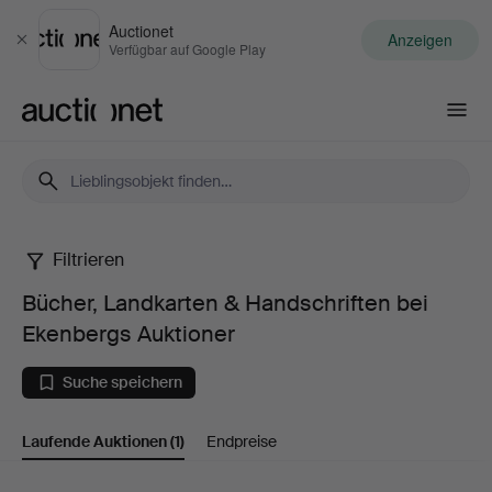
Auctionet
Anzeigen
Schließen
Verfügbar auf Google Play
Auctionet.com
Filtrieren
Bücher,
Bücher, Landkarten & Handschriften bei
Landkarten
Ekenbergs Auktioner
&
Suche speichern
Handschriften
Laufende Auktionen
(1)
Endpreise
bei