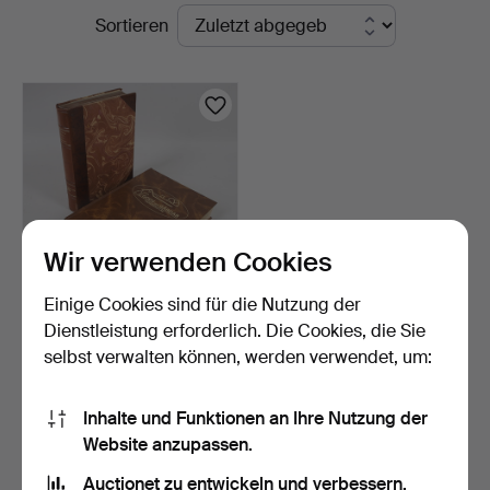
Laufende
Sortieren
Ekenbergs
Auktionen
Auktioner
Wir verwenden Cookies
Einige Cookies sind für die Nutzung der
BÜCHER, 2 Stück, Gods
Dienstleistung erforderlich. Die Cookies, die Sie
och gårdar, Kronober…
selbst verwalten können, werden verwendet, um:
3 Std 10 Min
1 Gebot
22 USD
Inhalte und Funktionen an Ihre Nutzung der
Website anzupassen.
Suche speichern
Auctionet zu entwickeln und verbessern.