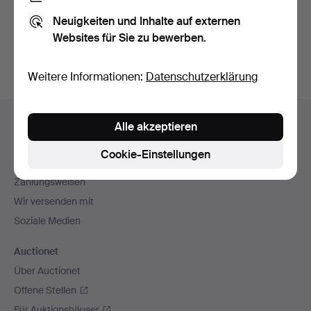
Sie können auch in
Beendete Auktionen aus unserem
Neuigkeiten und Inhalte auf externen
Archiv
suchen.
Websites für Sie zu bewerben.
Weitere Informationen:
Datenschutzerklärung
Fußzeilen-
Hilfe und Kontakt
Alle akzeptieren
Navigation
Kontakt mit dem Support aufnehmen
Cookie-Einstellungen
Alle Auktionshäuser
Zahlungsweisen
Wir versenden mit
Soziale Medien
Auctionet
Über Auctionet
Offene Stellen
Für Auktionshäuser