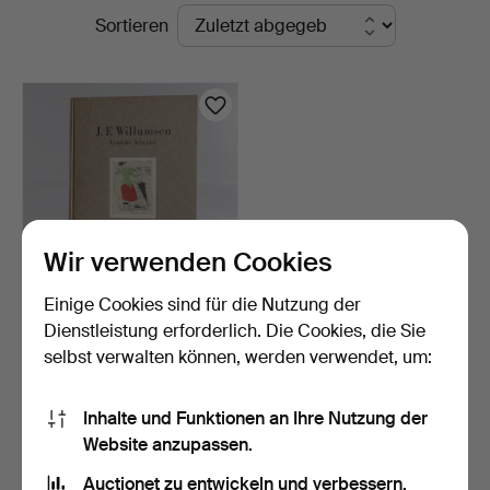
Laufende
Sortieren
Woxholt
Auktionen
Auktioner
Wir verwenden Cookies
Einige Cookies sind für die Nutzung der
J.F. WILLUMSEN. Eine
Dienstleistung erforderlich. Die Cookies, die Sie
Sammlung Bücher J.F. …
selbst verwalten können, werden verwendet, um:
4 Tage
Schätzwert
155 USD
Inhalte und Funktionen an Ihre Nutzung der
Website anzupassen.
Suche speichern
Auctionet zu entwickeln und verbessern.