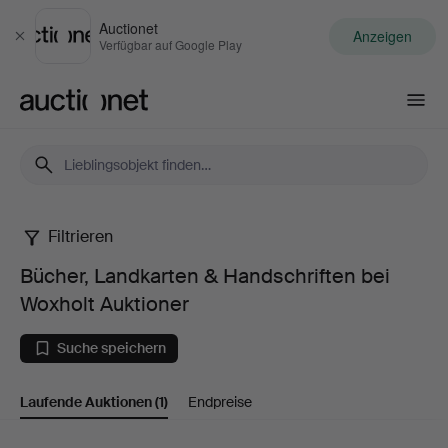
Auctionet
Anzeigen
Schließen
Verfügbar auf Google Play
Auctionet.com
Filtrieren
Bücher,
Bücher, Landkarten & Handschriften bei
Landkarten
Woxholt Auktioner
&
Suche speichern
Handschriften
Laufende Auktionen
(1)
Endpreise
bei