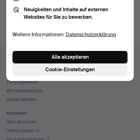
Sie können auch in
Beendete Auktionen aus unserem
Neuigkeiten und Inhalte auf externen
Archiv
suchen.
Websites für Sie zu bewerben.
Weitere Informationen:
Datenschutzerklärung
Fußzeilen-
Hilfe und Kontakt
Alle akzeptieren
Navigation
Kontakt mit dem Support aufnehmen
Cookie-Einstellungen
Alle Auktionshäuser
Zahlungsweisen
Wir versenden mit
Soziale Medien
Auctionet
Über Auctionet
Offene Stellen
Für Auktionshäuser