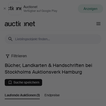
Auctionet
Anzeigen
Schließen
Verfügbar auf Google Play
Auctionet.com
Filtrieren
Bücher,
Bücher, Landkarten & Handschriften bei
Landkarten
Stockholms Auktionsverk Hamburg
&
Suche speichern
Handschriften
Laufende Auktionen
(1)
Endpreise
bei