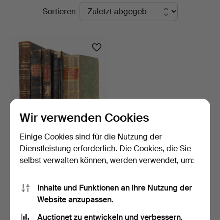
Laufende
Sortieren
Stockholms
Auktionen
Auktionsverk
Hamburg
Wir verwenden Cookies
Einige Cookies sind für die Nutzung der
5 Bücher zum Thema
Dienstleistung erforderlich. Die Cookies, die Sie
Jagd- und Forstwirtscha…
selbst verwalten können, werden verwendet, um:
6 Tage
1 Gebot
29 USD
Inhalte und Funktionen an Ihre Nutzung der
Website anzupassen.
Suche speichern
Auctionet zu entwickeln und verbessern.