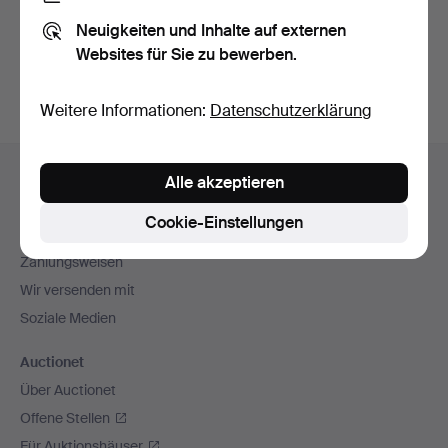
Sie können auch in
Beendete Auktionen aus unserem
Neuigkeiten und Inhalte auf externen
Archiv
suchen.
Websites für Sie zu bewerben.
Weitere Informationen:
Datenschutzerklärung
Fußzeilen-
Hilfe und Kontakt
Alle akzeptieren
Navigation
Kontakt mit dem Support aufnehmen
Cookie-Einstellungen
Alle Auktionshäuser
Zahlungsweisen
Wir versenden mit
Soziale Medien
Auctionet
Über Auctionet
Offene Stellen
Für Auktionshäuser