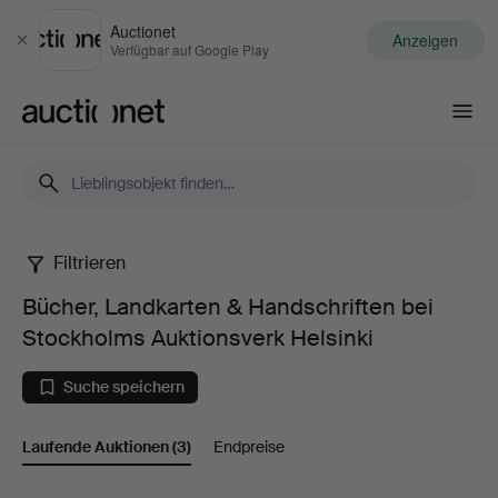
Auctionet
Anzeigen
Schließen
Verfügbar auf Google Play
Auctionet.com
Filtrieren
Bücher,
Bücher, Landkarten & Handschriften bei
Landkarten
Stockholms Auktionsverk Helsinki
&
Suche speichern
Handschriften
Laufende Auktionen
(3)
Endpreise
bei