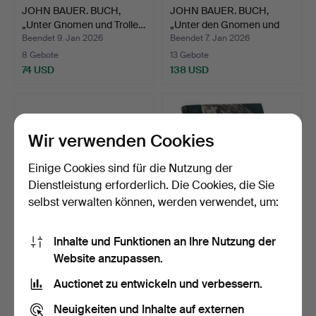
JOHN BAUER. BUCH,
JOHN BAUER. BUCH,
„Unter Gnomen und Trolle…
„Unter den Gnomen und
Tr…
Beendet 9. Jan 2026
Beendet 7. Jan 2026
8 Gebote
13 Gebote
74 USD
138 USD
Wir verwenden Cookies
Einige Cookies sind für die Nutzung der
Dienstleistung erforderlich. Die Cookies, die Sie
selbst verwalten können, werden verwendet, um:
Inhalte und Funktionen an Ihre Nutzung der
JOHN BAUER. „Unter den
JOHN BAUER. „Unter
Website anzupassen.
Gnomen und Trollen“…
Gnomen und Trollen“ I-I…
Beendet 18. Dez 2025
Beendet 15. Dez 2025
Auctionet zu entwickeln und verbessern.
4 Gebote
11 Gebote
58 USD
153 USD
Neuigkeiten und Inhalte auf externen