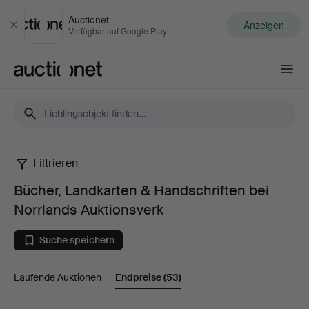
Auctionet
Anzeigen
Schließen
Verfügbar auf Google Play
Auctionet.com
Filtrieren
Bücher,
Bücher, Landkarten & Handschriften bei
Landkarten
Norrlands Auktionsverk
&
Suche speichern
Handschriften
Laufende Auktionen
Endpreise
(53)
bei