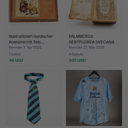
Illustrationen nordischer
PALMBERGS
Kostüme mit Text…
SERTFLOREA SVECANA
1684 - DAS ER…
Beendet 3. Apr 2025
Beendet 22. Mär 2025
1 Gebot
4 Gebote
48 USD
303 USD