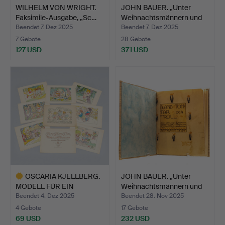
WILHELM VON WRIGHT.
JOHN BAUER. „Unter
Faksimile-Ausgabe, „Sc…
Weihnachtsmännern und
T…
Beendet 7. Dez 2025
Beendet 7. Dez 2025
7 Gebote
28 Gebote
127 USD
371 USD
OSCARIA KJELLBERG.
JOHN BAUER. „Unter
MODELL FÜR EIN
Weihnachtsmännern und
KINDERBU…
T…
Beendet 4. Dez 2025
Beendet 28. Nov 2025
4 Gebote
17 Gebote
69 USD
232 USD