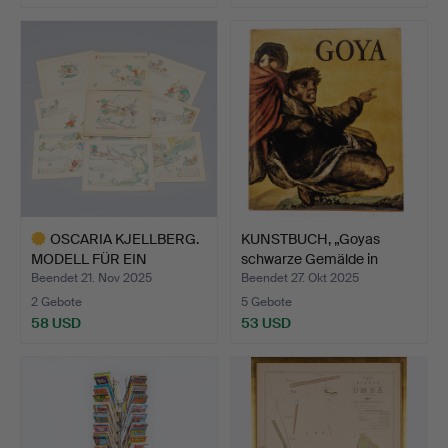
Ausgewähltes
Objekt
OSCARIA KJELLBERG.
KUNSTBUCH, „Goyas
MODELL FÜR EIN
schwarze Gemälde in
KINDERBU…
Quin…
Beendet 21. Nov 2025
Beendet 27. Okt 2025
2 Gebote
5 Gebote
58 USD
53 USD
Ausgewähltes
Objekt