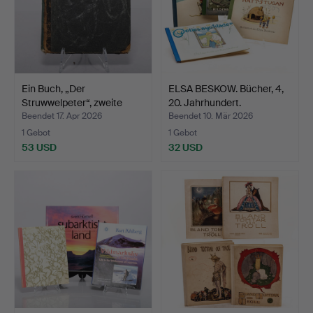
Ein Buch, „Der
ELSA BESKOW. Bücher, 4,
Struwwelpeter“, zweite
20. Jahrhundert.
Hälf…
Beendet 17. Apr 2026
Beendet 10. Mär 2026
1 Gebot
1 Gebot
53 USD
32 USD