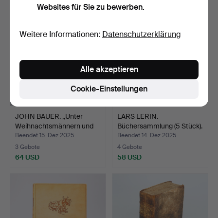
Websites für Sie zu bewerben.
Weitere Informationen:
Datenschutzerklärung
Alle akzeptieren
Cookie-Einstellungen
JOHN BAUER. „Unter
LARS LERIN.
Weihnachtsmännern und
Büchersammlung (5 Stück).
T…
Beendet 15. Dez 2025
Beendet 14. Dez 2025
3 Gebote
4 Gebote
64 USD
58 USD