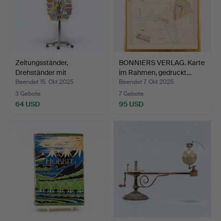
Zeitungsständer,
BONNIERS VERLAG. Karte
Drehständer mit
im Rahmen, gedruckt…
verschied…
Beendet 15. Okt 2025
Beendet 7. Okt 2025
3 Gebote
7 Gebote
64 USD
95 USD