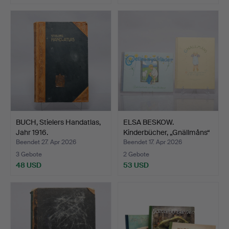
BUCH, Stielers Handatlas,
ELSA BESKOW.
Jahr 1916.
Kinderbücher, „Gnällmåns“
& „…
Beendet 27. Apr 2026
Beendet 17. Apr 2026
3 Gebote
2 Gebote
48 USD
53 USD