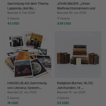
Sammlung mit dem Thema
JOHN BAUER. „Unter
Lapponia, drei illu…
Weihnachtsmännern und
T…
Beendet 6. Feb 2026
Beendet 30. Jan 2026
3 Gebote
17 Gebote
43 USD
338 USD
HASSELBLAD, Sammlung
Religiöse Bücher, 18./20.
von Literatur, System…
Jahrhundert, 14 …
Beendet 22. Jan 2026
Beendet 15. Jan 2026
5 Gebote
4 Gebote
74 USD
53 USD