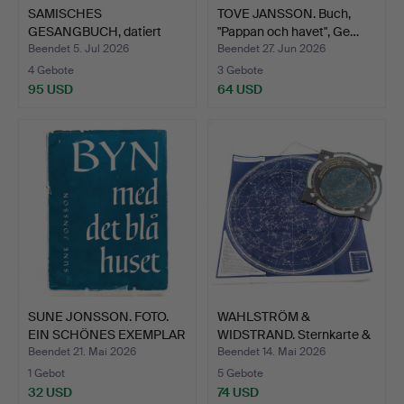
SAMISCHES
TOVE JANSSON. Buch,
GESANGBUCH, datiert
"Pappan och havet", Ge…
1876.
Beendet 5. Jul 2026
Beendet 27. Jun 2026
4 Gebote
3 Gebote
95 USD
64 USD
SUNE JONSSON. FOTO.
WAHLSTRÖM &
EIN SCHÖNES EXEMPLAR
WIDSTRAND. Sternkarte &
D…
Planis…
Beendet 21. Mai 2026
Beendet 14. Mai 2026
1 Gebot
5 Gebote
32 USD
74 USD