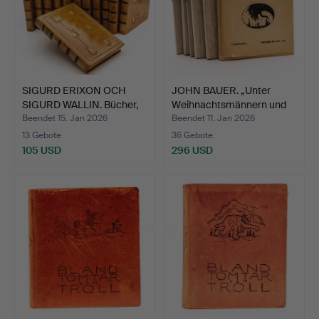
SIGURD ERIXON OCH
JOHN BAUER. „Unter
SIGURD WALLIN. Bücher,
Weihnachtsmännern und
1…
T…
Beendet 15. Jan 2026
Beendet 11. Jan 2026
13 Gebote
36 Gebote
105 USD
296 USD