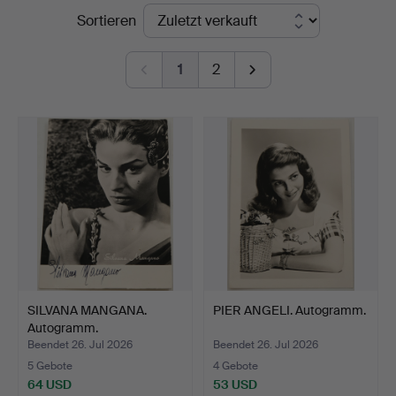
Endpreise
Sortieren
Norrlands
Auktionsverk
1
2
SILVANA MANGANA.
PIER ANGELI. Autogramm.
Autogramm.
Beendet 26. Jul 2026
Beendet 26. Jul 2026
5 Gebote
4 Gebote
64 USD
53 USD