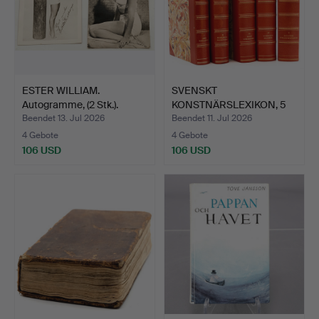
ESTER WILLIAM.
SVENSKT
Autogramme, (2 Stk.).
KONSTNÄRSLEXIKON, 5
Bände, Allhems…
Beendet 13. Jul 2026
Beendet 11. Jul 2026
4 Gebote
4 Gebote
106 USD
106 USD