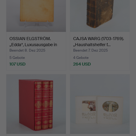
OSSIAN ELGSTRÖM.
CAJSA WARG (1703-1769).
„Edda“, Luxusausgabe in
„Haushaltshelfer f…
V…
Beendet 8. Dez 2025
Beendet 7. Dez 2025
5 Gebote
4 Gebote
107 USD
264 USD