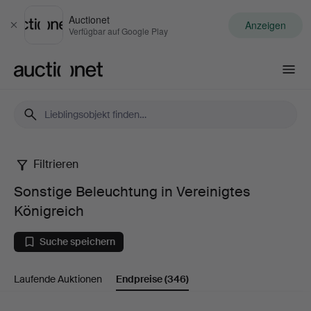
Auctionet
Anzeigen
Schließen
Verfügbar auf Google Play
Auctionet.com
Filtrieren
Sonstige
Sonstige Beleuchtung in Vereinigtes
Beleuchtung
Königreich
in
Suche speichern
Vereinigtes
Laufende Auktionen
Endpreise
(346)
Königreich