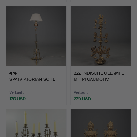
474
.
227
.
INDISCHE ÖLLAMPE
SPÄTVIKTORIANISCHE
MIT PFUAUMOTIV,
STEHLAMPE AUS
MEHRSTUFI…
MESSING U…
Verkauft
Verkauft
175 USD
270 USD