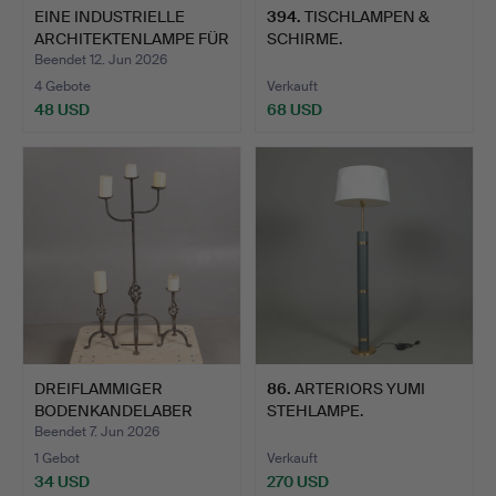
EINE INDUSTRIELLE
394
.
TISCHLAMPEN &
ARCHITEKTENLAMPE FÜR
SCHIRME.
DIE…
Beendet 12. Jun 2026
4 Gebote
Verkauft
48 USD
68 USD
DREIFLAMMIGER
86
.
ARTERIORS YUMI
BODENKANDELABER
STEHLAMPE.
SOWIE EIN PA…
Beendet 7. Jun 2026
1 Gebot
Verkauft
34 USD
270 USD