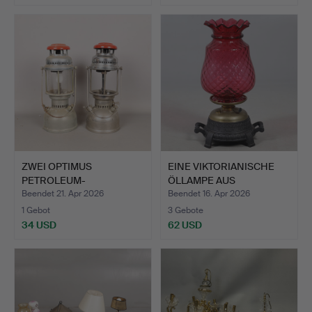
ZWEI OPTIMUS
EINE VIKTORIANISCHE
PETROLEUM-
ÖLLAMPE AUS
TISCHLAMPEN (2).
PREISELBEE…
Beendet 21. Apr 2026
Beendet 16. Apr 2026
1 Gebot
3 Gebote
34 USD
62 USD