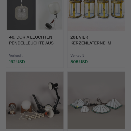
40
.
DORIA LEUCHTEN
261
.
VIER
PENDELLEUCHTE AUS
KERZENLATERNE IM
CRACKLE-G…
REGENCY-STIL AUS VER…
Verkauft
Verkauft
162 USD
808 USD