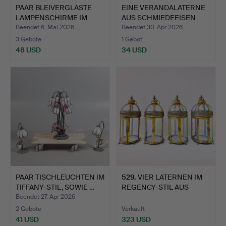
PAAR BLEIVERGLASTE
EINE VERANDALATERNE
LAMPENSCHIRME IM
AUS SCHMIEDEEISEN
TIFFAN…
UND …
Beendet 6. Mai 2026
Beendet 30. Apr 2026
3 Gebote
1 Gebot
48 USD
34 USD
PAAR TISCHLEUCHTEN IM
529
.
VIER LATERNEN IM
TIFFANY-STIL, SOWIE …
REGENCY-STIL AUS
VERGOLDE…
Beendet 27. Apr 2026
2 Gebote
Verkauft
41 USD
323 USD