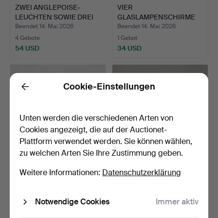
ZWEI ANGLEPOISE-
VIER
LEUCHTEN SOWIE DREI
GLASLAMPENSCHIRME
WEITER…
IM TIFFANY-STIL (4).
Beendet 14. Mai 2026
Beendet 14. Mai 2026
4 Gebote
1 Gebot
54 USD
34 USD
Cookie-Einstellungen
Back
Unten werden die verschiedenen Arten von
Cookies angezeigt, die auf der Auctionet-
Plattform verwendet werden. Sie können wählen,
zu welchen Arten Sie Ihre Zustimmung geben.
15
.
ZEITGENÖSSISCHE
729
.
WANDLEUCHTER,
Weitere Informationen:
Datenschutzerklärung
LEUCHTEN.
EIN PAAR, HOLZ IM
VENEZIANIS…
Notwendige Cookies
Immer aktiv
Verkauft
Verkauft
41 USD
592 USD