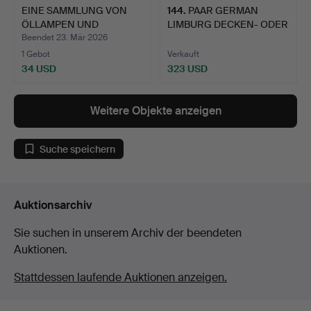
EINE SAMMLUNG VON
144
.
PAAR GERMAN
ÖLLAMPEN UND
LIMBURG DECKEN- ODER
SCHIRMEN.
WANDLEUCH…
Beendet 23. Mär 2026
1 Gebot
Verkauft
34 USD
323 USD
Weitere Objekte anzeigen
Suche speichern
Auktionsarchiv
Sie suchen in unserem Archiv der beendeten
Auktionen.
Stattdessen laufende Auktionen anzeigen.