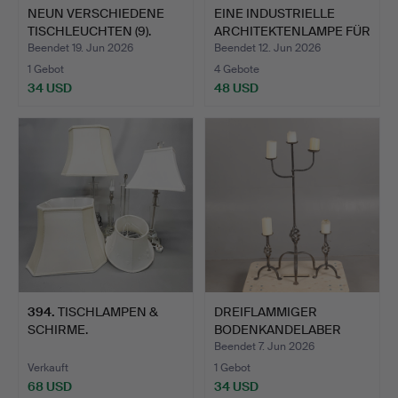
NEUN VERSCHIEDENE
EINE INDUSTRIELLE
TISCHLEUCHTEN (9).
ARCHITEKTENLAMPE FÜR
DIE…
Beendet 19. Jun 2026
Beendet 12. Jun 2026
1 Gebot
4 Gebote
34 USD
48 USD
394
.
TISCHLAMPEN &
DREIFLAMMIGER
SCHIRME.
BODENKANDELABER
SOWIE EIN PA…
Beendet 7. Jun 2026
Verkauft
1 Gebot
68 USD
34 USD