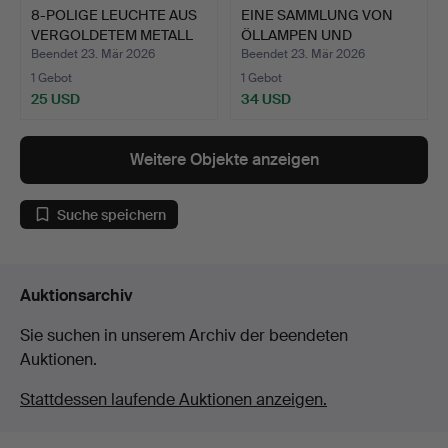
8-POLIGE LEUCHTE AUS
EINE SAMMLUNG VON
VERGOLDETEM METALL
ÖLLAMPEN UND
UN…
SCHIRMEN.
Beendet 23. Mär 2026
Beendet 23. Mär 2026
1 Gebot
1 Gebot
25 USD
34 USD
Weitere Objekte anzeigen
Suche speichern
Auktionsarchiv
Sie suchen in unserem Archiv der beendeten
Auktionen.
Stattdessen laufende Auktionen anzeigen.