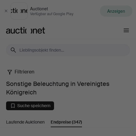
Auctionet
Anzeigen
Schließen
Verfügbar auf Google Play
Auctionet.com
Filtrieren
Sonstige
Sonstige Beleuchtung in Vereinigtes
Beleuchtung
Königreich
in
Suche speichern
Vereinigtes
Laufende Auktionen
Endpreise
(347)
Königreich