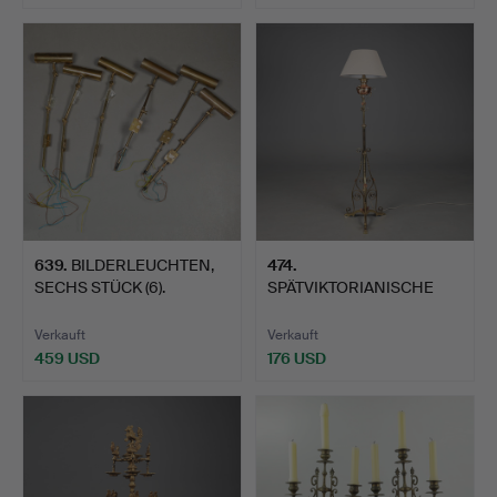
639
.
BILDERLEUCHTEN,
474
.
SECHS STÜCK (6).
SPÄTVIKTORIANISCHE
STEHLAMPE AUS
MESSING U…
Verkauft
Verkauft
459 USD
176 USD