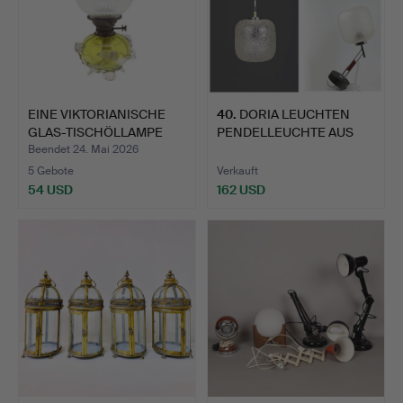
EINE VIKTORIANISCHE
40
.
DORIA LEUCHTEN
GLAS-TISCHÖLLAMPE
PENDELLEUCHTE AUS
MIT …
CRACKLE-G…
Beendet 24. Mai 2026
5 Gebote
Verkauft
54 USD
162 USD