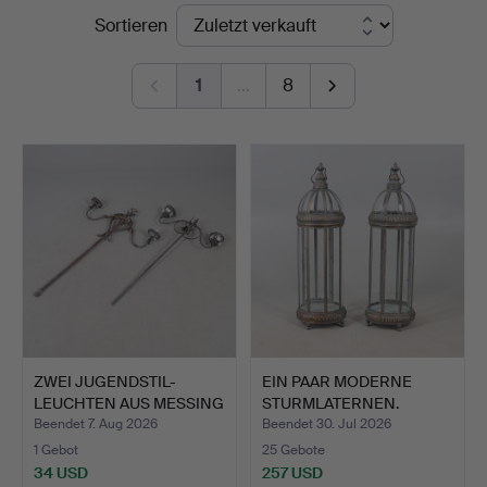
Endpreise
Sortieren
1
…
8
ZWEI JUGENDSTIL-
EIN PAAR MODERNE
LEUCHTEN AUS MESSING
STURMLATERNEN.
UND K…
Beendet 7. Aug 2026
Beendet 30. Jul 2026
1 Gebot
25 Gebote
34 USD
257 USD