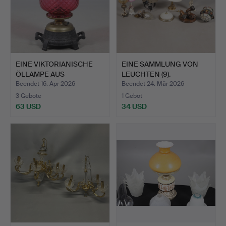
EINE VIKTORIANISCHE
EINE SAMMLUNG VON
ÖLLAMPE AUS
LEUCHTEN (9).
PREISELBEE…
Beendet 16. Apr 2026
Beendet 24. Mär 2026
3 Gebote
1 Gebot
63 USD
34 USD