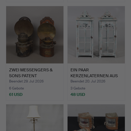
ZWEI MESSENGERS &
EIN PAAR
SONS PATENT
KERZENLATERNEN AUS
TOLEWARE-LAM…
BEMALTEM HOLZ.
Beendet 29. Jul 2026
Beendet 20. Jul 2026
6 Gebote
3 Gebote
61 USD
48 USD