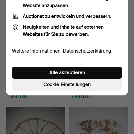
Website anzupassen.
Auctionet zu entwickeln und verbessern.
Neuigkeiten und Inhalte auf externen
Websites für Sie zu bewerben.
Weitere Informationen:
Datenschutzerklärung
729
.
WANDLEUCHTER,
640
.
BILDERLEUCHTEN,
Alle akzeptieren
EIN PAAR, HOLZ IM
EIN SATZ VON SIEBEN (7).
VENEZIANIS…
Cookie-Einstellungen
Verkauft
Verkauft
594 USD
648 USD