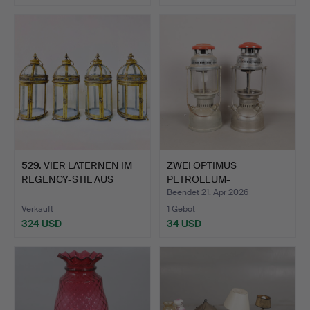
529
.
VIER LATERNEN IM
ZWEI OPTIMUS
REGENCY-STIL AUS
PETROLEUM-
VERGOLDE…
TISCHLAMPEN (2).
Beendet 21. Apr 2026
Verkauft
1 Gebot
324 USD
34 USD