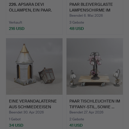
226
.
APSARA DEVI
PAAR BLEIVERGLASTE
ÖLLAMPEN, EIN PAAR.
LAMPENSCHIRME IM
TIFFAN…
Beendet 6. Mai 2026
Verkauft
3 Gebote
216 USD
48 USD
EINE VERANDALATERNE
PAAR TISCHLEUCHTEN IM
AUS SCHMIEDEEISEN
TIFFANY-STIL, SOWIE …
UND …
Beendet 30. Apr 2026
Beendet 27. Apr 2026
1 Gebot
2 Gebote
34 USD
41 USD