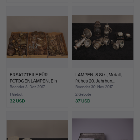
ERSATZTEILE FÜR
LAMPEN, 8 Stk., Metall,
FOTOGENLAMPEN, Ein
frühes 20. Jahrhun…
Menge, …
Beendet 3. Dez 2017
Beendet 30. Nov 2017
1 Gebot
2 Gebote
32 USD
37 USD