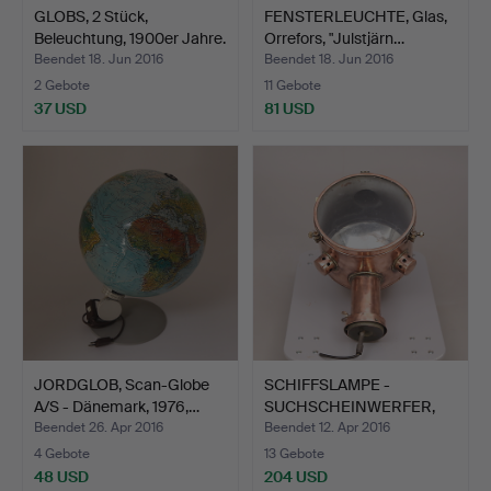
GLOBS, 2 Stück,
FENSTERLEUCHTE, Glas,
Beleuchtung, 1900er Jahre.
Orrefors, "Julstjärn…
Beendet 18. Jun 2016
Beendet 18. Jun 2016
2 Gebote
11 Gebote
37 USD
81 USD
JORDGLOB, Scan-Globe
SCHIFFSLAMPE -
A/S - Dänemark, 1976,…
SUCHSCHEINWERFER,
Kupfer, 1…
Beendet 26. Apr 2016
Beendet 12. Apr 2016
4 Gebote
13 Gebote
48 USD
204 USD