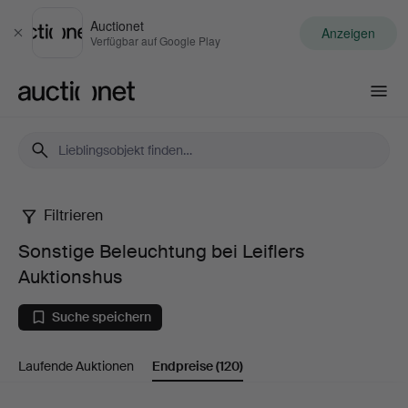
Auctionet
Anzeigen
Schließen
Verfügbar auf Google Play
Auctionet.com
Filtrieren
Sonstige
Sonstige Beleuchtung bei Leiflers
Beleuchtung
Auktionshus
bei
Suche speichern
Leiflers
Laufende Auktionen
Endpreise
(120)
Auktionshus