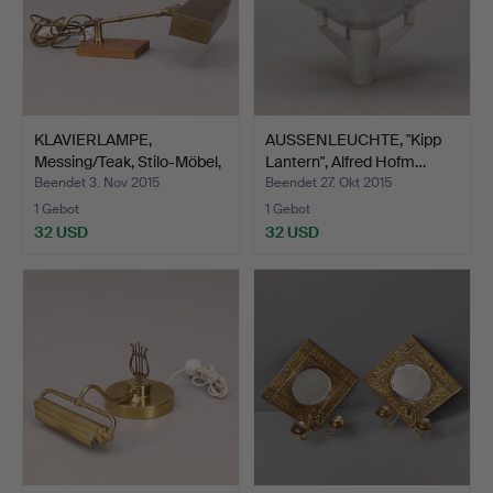
KLAVIERLAMPE,
AUSSENLEUCHTE, "Kipp
Messing/Teak, Stilo-Möbel,
Lantern", Alfred Hofm…
S…
Beendet 3. Nov 2015
Beendet 27. Okt 2015
1 Gebot
1 Gebot
32 USD
32 USD