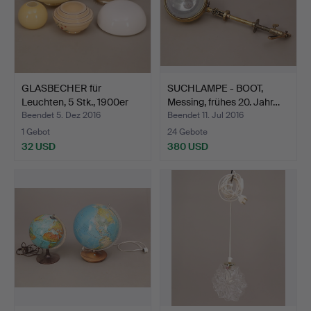
GLASBECHER für
SUCHLAMPE - BOOT,
Leuchten, 5 Stk., 1900er
Messing, frühes 20. Jahr…
Ja…
Beendet 5. Dez 2016
Beendet 11. Jul 2016
1 Gebot
24 Gebote
32 USD
380 USD