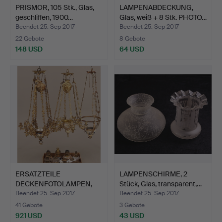
PRISMOR, 105 Stk., Glas,
LAMPENABDECKUNG,
geschliffen, 1900…
Glas, weiß + 8 Stk. PHOTO…
Beendet 25. Sep 2017
Beendet 25. Sep 2017
22 Gebote
8 Gebote
148 USD
64 USD
ERSATZTEILE
LAMPENSCHIRME, 2
DECKENFOTOLAMPEN,
Stück, Glas, transparent,…
18./19. Jahr…
Beendet 25. Sep 2017
Beendet 25. Sep 2017
41 Gebote
3 Gebote
921 USD
43 USD