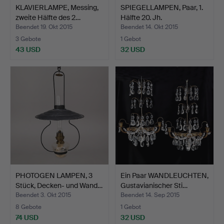
KLAVIERLAMPE, Messing,
SPIEGELLAMPEN, Paar, 1.
zweite Hälfte des 2…
Hälfte 20. Jh.
Beendet 19. Okt 2015
Beendet 14. Okt 2015
3 Gebote
1 Gebot
43 USD
32 USD
PHOTOGEN LAMPEN, 3
Ein Paar WANDLEUCHTEN,
Stück, Decken- und Wand…
Gustavianischer Sti…
Beendet 3. Okt 2015
Beendet 14. Sep 2015
8 Gebote
1 Gebot
74 USD
32 USD