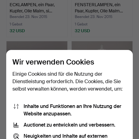
ECKLAMPEN, ein Paar,
FENSTERLAMPEN, ein
Kupfer, Olle Malm, si…
Paar, Kupfer, Olle Malm…
Beendet 23. Nov 2015
Beendet 23. Nov 2015
1 Gebot
1 Gebot
32 USD
32 USD
Wir verwenden Cookies
Einige Cookies sind für die Nutzung der
Dienstleistung erforderlich. Die Cookies, die Sie
selbst verwalten können, werden verwendet, um:
Inhalte und Funktionen an Ihre Nutzung der
ZAHNARZTLAMPE,
FOTOTISCHLAMPE,
Website anzupassen.
"Scialytique" BBT.Le, email…
Glas/Holz/Messing, frühes
…
Beendet 11. Nov 2015
Beendet 8. Nov 2015
Auctionet zu entwickeln und verbessern.
1 Gebot
1 Gebot
32 USD
32 USD
Neuigkeiten und Inhalte auf externen