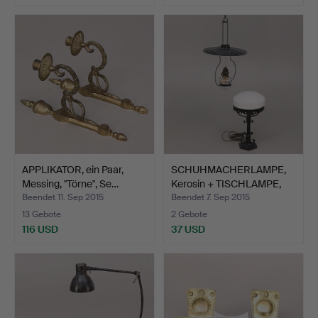
APPLIKATOR, ein Paar,
SCHUHMACHERLAMPE,
Messing, "Törne", Se…
Kerosin + TISCHLAMPE,
Ju…
Beendet 11. Sep 2015
Beendet 7. Sep 2015
13 Gebote
2 Gebote
116 USD
37 USD