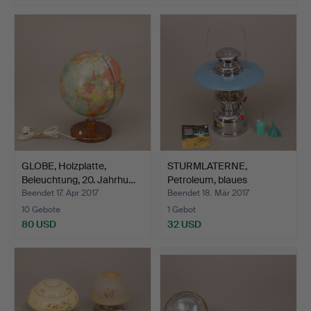
GLOBE, Holzplatte,
STURMLATERNE,
Beleuchtung, 20. Jahrhu…
Petroleum, blaues
Weißblech,…
Beendet 17. Apr 2017
Beendet 18. Mär 2017
10 Gebote
1 Gebot
80 USD
32 USD