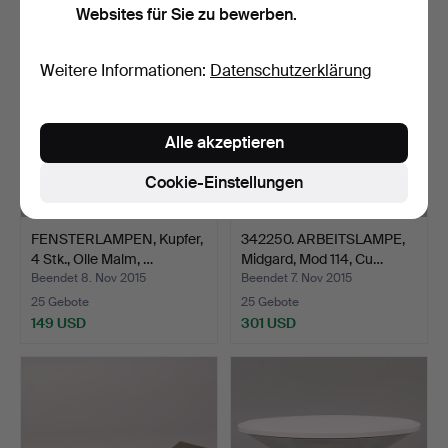
Websites für Sie zu bewerben.
Weitere Informationen:
Datenschutzerklärung
Alle akzeptieren
Cookie-Einstellungen
FENSTERLAMPEN, Kupfer,
342250. ARBEITSLAMPE,
4 Stk., Olle Malm, …
Midgard, Mod 114, Cu…
Beendet 8. Nov 2015
Beendet 7. Nov 2015
25 Gebote
25 Gebote
149 USD
301 USD