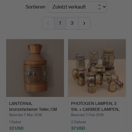
Endpreise
Sortieren
1
3
LANTERNA,
PHOTOGEN LAMPEN, 3
bronzefarbener Teller, CM
Stk. + CARBIDE LAMPEN,
Hammar…
…
Beendet 7. Mär 2018
Beendet 7. Feb 2018
1 Gebot
2 Gebote
32 USD
37 USD