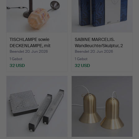
TISCHLAMPE sowie
SABINE MARCELIS.
DECKENLAMPE, mit
Wandleuchte/Skulptur, 2
Glasschi…
S…
Beendet 20. Jun 2026
Beendet 20. Jun 2026
1 Gebot
1 Gebot
32 USD
32 USD