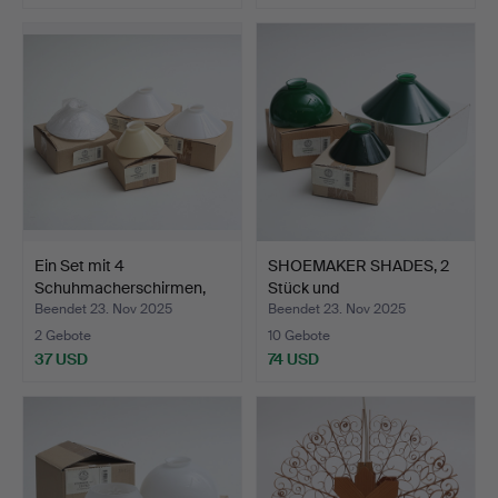
Ein Set mit 4
SHOEMAKER SHADES, 2
Schuhmacherschirmen,
Stück und
Karlskr…
UHRBILDSCHIR…
Beendet 23. Nov 2025
Beendet 23. Nov 2025
2 Gebote
10 Gebote
37 USD
74 USD