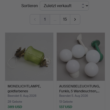
Endpreise
Sortieren
&
Johansson
1
…
15
MONDLICHTLAMPE,
AUSSENBELEUCHTUNG,
goldfarbenes
Funkis, 5 Wandleuchten,…
Metall/grünes…
Beendet 6. Aug 2026
Beendet 5. Aug 2026
28 Gebote
13 Gebote
389 USD
137 USD