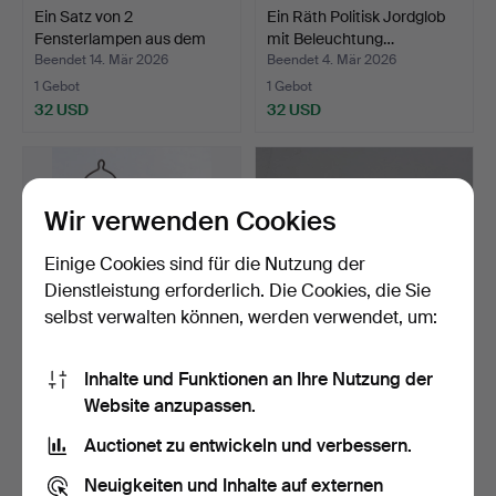
Ein Satz von 2
Ein Räth Politisk Jordglob
Fensterlampen aus dem
mit Beleuchtung…
20. J…
Beendet 14. Mär 2026
Beendet 4. Mär 2026
1 Gebot
1 Gebot
32 USD
32 USD
Wir verwenden Cookies
Einige Cookies sind für die Nutzung der
Dienstleistung erforderlich. Die Cookies, die Sie
selbst verwalten können, werden verwendet, um:
Inhalte und Funktionen an Ihre Nutzung der
STURMLATERNE und
WIKTOR BERNDT. Ein Satz
Website anzupassen.
TASSEN, 2 Stück, Metall/ …
von drei Leuchten,…
Beendet 15. Feb 2026
Beendet 14. Feb 2026
Auctionet zu entwickeln und verbessern.
1 Gebot
1 Gebot
32 USD
32 USD
Neuigkeiten und Inhalte auf externen