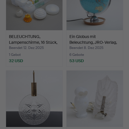
BELEUCHTUNG,
Ein Globus mit
Lampenschirme, 16 Stück,
Beleuchtung, JRO-Verlag,
gemi…
Mü…
Beendet 12. Dez 2025
Beendet 8. Dez 2025
1 Gebot
6 Gebote
32 USD
53 USD