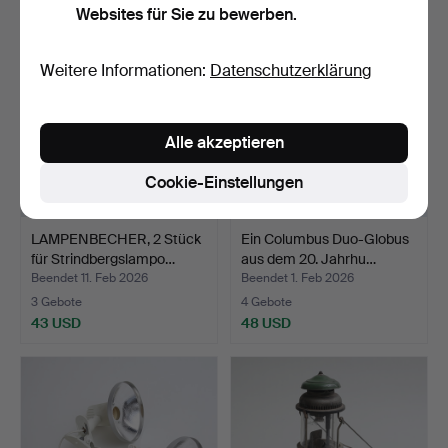
Websites für Sie zu bewerben.
Weitere Informationen:
Datenschutzerklärung
Alle akzeptieren
Cookie-Einstellungen
LAMPENBECHER, 2 Stück
Ein Columbus Duo-Globus
für Strindbergslampo…
aus dem 20. Jahrhu…
Beendet 11. Feb 2026
Beendet 1. Feb 2026
3 Gebote
4 Gebote
43 USD
48 USD