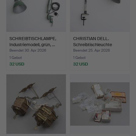
SCHREIBTISCHLAMPE,
CHRISTIAN DELL.
Industriemodell, grün, …
Schreibtischleuchte
'Model…
Beendet 30. Apr 2026
Beendet 25. Apr 2026
1 Gebot
1 Gebot
32 USD
32 USD