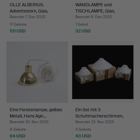
OLLE ALBERIUS.
WANDLAMPE und
Adventsstern, Glas,
TISCHLAMPE, Glas,
Orrefor…
GIS/Skruf.
Beendet 7. Dez 2025
Beendet 6. Dez 2025
17 Gebote
1 Gebot
131 USD
32 USD
Eine Fensterlampe, gelbes
Ein Set mit 3
Metall, Hans Agn…
Schuhmacherschirmen,
Karlskr…
Beendet 30. Nov 2025
Beendet 23. Nov 2025
8 Gebote
3 Gebote
64 USD
43 USD