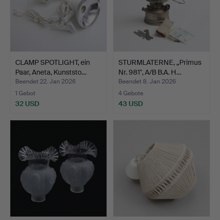
CLAMP SPOTLIGHT, ein
STURMLATERNE, „Primus
Paar, Aneta, Kunststo…
Nr. 981", A/B B.A. H…
Beendet 22. Jan 2026
Beendet 8. Jan 2026
1 Gebot
4 Gebote
32 USD
43 USD