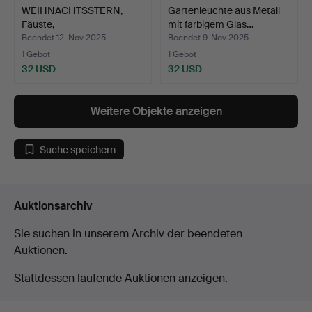
WEIHNACHTSSTERN,
Gartenleuchte aus Metall
Fäuste,
mit farbigem Glas…
Fensterbeleuchtun…
Beendet 12. Nov 2025
Beendet 9. Nov 2025
1 Gebot
1 Gebot
32 USD
32 USD
Weitere Objekte anzeigen
Suche speichern
Auktionsarchiv
Sie suchen in unserem Archiv der beendeten
Auktionen.
Stattdessen laufende Auktionen anzeigen.