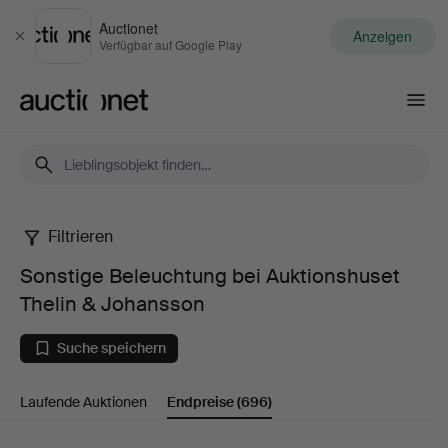
Auctionet
Anzeigen
Schließen
Verfügbar auf Google Play
Auctionet.com
Filtrieren
Sonstige
Sonstige Beleuchtung bei Auktionshuset
Beleuchtung
Thelin & Johansson
bei
Suche speichern
Auktionshuset
Laufende Auktionen
Endpreise
(696)
Thelin