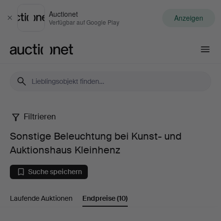
Auctionet
Anzeigen
Schließen
Verfügbar auf Google Play
Auctionet.com
Filtrieren
Sonstige
Sonstige Beleuchtung bei Kunst- und
Beleuchtung
Auktionshaus Kleinhenz
bei
Suche speichern
Kunst-
Laufende Auktionen
Endpreise
(10)
und