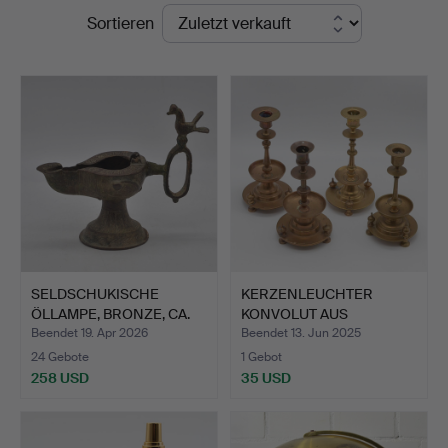
Endpreise
Sortieren
Auktionshaus
Kleinhenz
SELDSCHUKISCHE
KERZENLEUCHTER
ÖLLAMPE, BRONZE, CA.
KONVOLUT AUS
12-13.…
RUSSLAND, VIER…
Beendet 19. Apr 2026
Beendet 13. Jun 2025
24 Gebote
1 Gebot
258 USD
35 USD