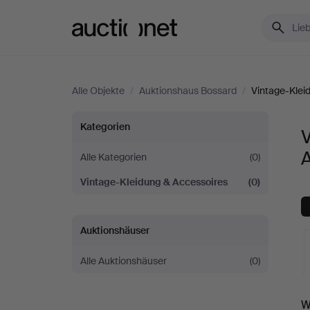
Auctionet.com
Alle Objekte
/
Auktionshaus Bossard
/
Vintage-Klei
Vintage-
Kategorien
V
Kleidung
Alle Kategorien
(0)
Vintage-Kleidung & Accessoires
(0)
&
Accessoires
Auktionshäuser
bei
Alle Auktionshäuser
(0)
Auktionshaus
L
W