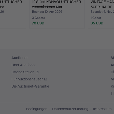
OLUT TÜCHER
12 Stück KONVOLUT TÜCHER
VINTAGE HA
Mar…
verschiedener Mar…
50ER JAHRE.
026
Beendet 10. Apr 2026
Beendet 4. Nov
3 Gebote
1 Gebot
70 USD
35 USD
Auctionet
M
Über Auctionet
A
Offene Stellen
D
Für Auktionshäuser
A
Die Auctionet-Garantie
Kü
T
Bedingungen
Datenschutzerklärung
Impressum