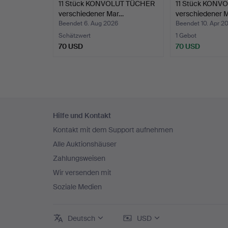
11 Stück KONVOLUT TÜCHER
11 Stück KONV
verschiedener Mar…
verschiedener 
Beendet 6. Aug 2026
Beendet 10. Apr 2
Schätzwert
1 Gebot
70 USD
70 USD
Fußzeilen-
Hilfe und Kontakt
Navigation
Kontakt mit dem Support aufnehmen
Alle Auktionshäuser
Zahlungsweisen
Wir versenden mit
Soziale Medien
Deutsch
USD