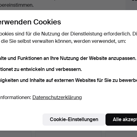
uktionen
bereinstimmen.
licken Sie oben auf
“Suche speichern”
, um eine
erwenden Cookies
ail zu erhalten, sobald dieses Objekt
ereingekommen ist.
ookies sind für die Nutzung der Dienstleistung erforderlich. D
 die Sie selbst verwalten können, werden verwendet, um:
 Archiv, die mit Ihrer Suche übereinsti
alte und Funktionen an Ihre Nutzung der Website anzupassen.
tionet zu entwickeln und verbessern.
igkeiten und Inhalte auf externen Websites für Sie zu bewerb
Informationen:
Datenschutzerklärung
Cookie-Einstellungen
Alle akzep