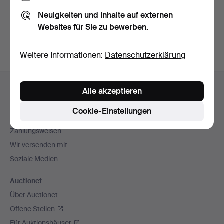
Sie können auch in
Beendete Auktionen aus unserem
Neuigkeiten und Inhalte auf externen
Archiv
suchen.
Websites für Sie zu bewerben.
Weitere Informationen:
Datenschutzerklärung
Fußzeilen-
Hilfe und Kontakt
Alle akzeptieren
Navigation
Kontakt mit dem Support aufnehmen
Cookie-Einstellungen
Alle Auktionshäuser
Zahlungsweisen
Wir versenden mit
Soziale Medien
Auctionet
Über Auctionet
Offene Stellen
Für Auktionshäuser