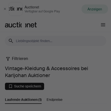
Auctionet
Anzeigen
Schließen
Verfügbar auf Google Play
Auctionet.com
Filtrieren
Vintage-
Vintage-Kleidung & Accessoires bei
Kleidung
Karljohan Auktioner
&
Suche speichern
Accessoires
Laufende Auktionen
(1)
Endpreise
bei