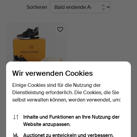
Laufende
Sortieren
Karljohan
Auktionen
Auktioner
Wir verwenden Cookies
Einige Cookies sind für die Nutzung der
LOUIS VUITTON. Schuhe,
Dienstleistung erforderlich. Die Cookies, die Sie
"Sneaker Run Away",…
selbst verwalten können, werden verwendet, um:
9 Tage
1 Gebot
22 USD
Inhalte und Funktionen an Ihre Nutzung der
Website anzupassen.
Suche speichern
Auctionet zu entwickeln und verbessern.