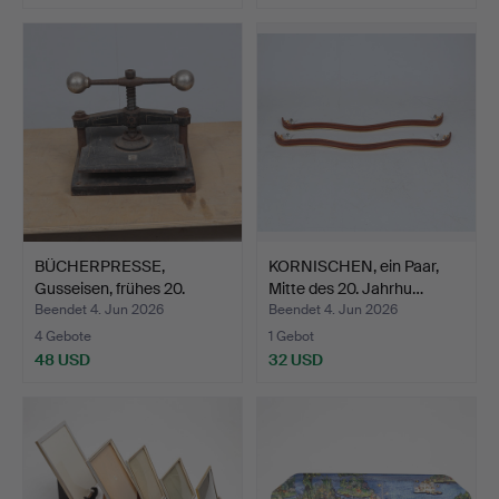
BÜCHERPRESSE,
KORNISCHEN, ein Paar,
Gusseisen, frühes 20.
Mitte des 20. Jahrhu…
Jahrhu…
Beendet 4. Jun 2026
Beendet 4. Jun 2026
4 Gebote
1 Gebot
48 USD
32 USD