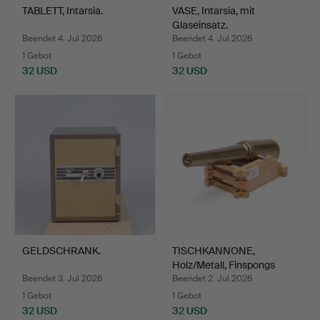
TABLETT, Intarsia.
VASE, Intarsia, mit
Glaseinsatz.
Beendet 4. Jul 2026
Beendet 4. Jul 2026
1 Gebot
1 Gebot
32 USD
32 USD
GELDSCHRANK.
TISCHKANNONE,
Holz/Metall, Finspongs
Styck…
Beendet 3. Jul 2026
Beendet 2. Jul 2026
1 Gebot
1 Gebot
32 USD
32 USD