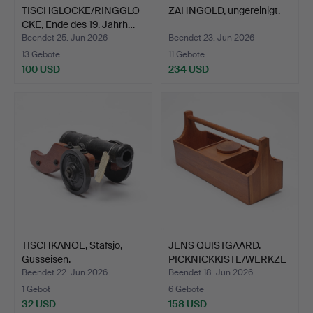
TISCHGLOCKE/RINGGLO
ZAHNGOLD, ungereinigt.
CKE, Ende des 19. Jahrh…
Beendet 25. Jun 2026
Beendet 23. Jun 2026
13 Gebote
11 Gebote
100 USD
234 USD
TISCHKANOE, Stafsjö,
JENS QUISTGAARD.
Gusseisen.
PICKNICKKISTE/WERKZE
UGKIS…
Beendet 22. Jun 2026
Beendet 18. Jun 2026
1 Gebot
6 Gebote
32 USD
158 USD