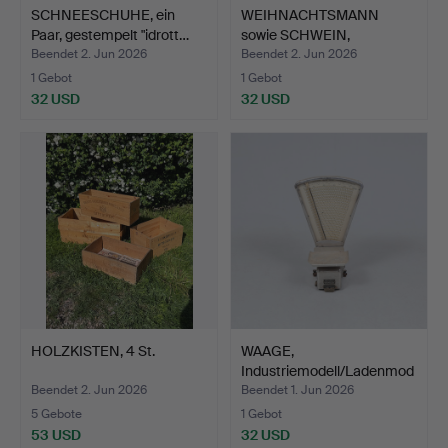
SCHNEESCHUHE, ein
WEIHNACHTSMANN
Paar, gestempelt "idrott…
sowie SCHWEIN,
Bodenfiguren.
Beendet 2. Jun 2026
Beendet 2. Jun 2026
1 Gebot
1 Gebot
32 USD
32 USD
HOLZKISTEN, 4 St.
WAAGE,
Industriemodell/Ladenmod
ell.
Beendet 2. Jun 2026
Beendet 1. Jun 2026
5 Gebote
1 Gebot
53 USD
32 USD