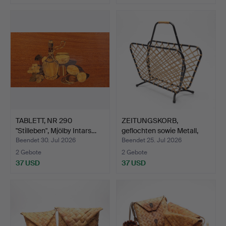
TABLETT, NR 290
ZEITUNGSKORB,
"Stilleben", Mjölby Intars…
geflochten sowie Metall,
Mit…
Beendet 30. Jul 2026
Beendet 25. Jul 2026
2 Gebote
2 Gebote
37 USD
37 USD