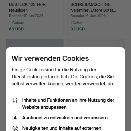
BESTECK, 123 Teile,
SCHREIBMASCHINE,
Neusilber.
'Valentine', Ettore Sotts…
Beendet 17. Jun 2026
Beendet 16. Jun 2026
11 Gebote
1 Gebot
69 USD
32 USD
Wir verwenden Cookies
Einige Cookies sind für die Nutzung der
Dienstleistung erforderlich. Die Cookies, die Sie
selbst verwalten können, werden verwendet, um:
Inhalte und Funktionen an Ihre Nutzung der
STÄNDER, goldfarbenes
BLECHDOSEN, 3 Stk.,
Website anzupassen.
Metall.
Cloetta.
Beendet 15. Jun 2026
Beendet 15. Jun 2026
Auctionet zu entwickeln und verbessern.
1 Gebot
1 Gebot
32 USD
32 USD
Neuigkeiten und Inhalte auf externen