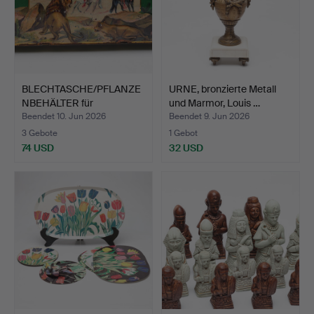
BLECHTASCHE/PFLANZE
URNE, bronzierte Metall
NBEHÄLTER für
und Marmor, Louis …
HERBARIUM…
Beendet 10. Jun 2026
Beendet 9. Jun 2026
3 Gebote
1 Gebot
74 USD
32 USD