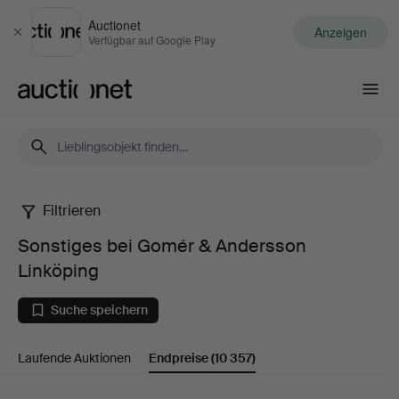
Auctionet
Anzeigen
Schließen
Verfügbar auf Google Play
Auctionet.com
Filtrieren
Sonstiges
Sonstiges bei Gomér & Andersson
bei
Linköping
Gomér
Suche speichern
&
Laufende Auktionen
Endpreise
(10 357)
Andersson