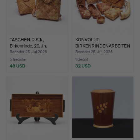
TASCHEN, 2 Stk.,
KONVOLUT
Birkenrinde, 20. Jh.
BIRKENRINDENARBEITEN
.
Beendet 25. Jul 2026
Beendet 25. Jul 2026
5 Gebote
1 Gebot
48 USD
32 USD