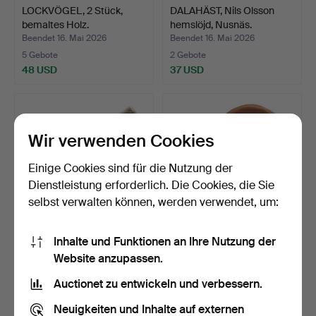
LOCKVÖGEL, 2 Stück,
DALAHÄST, Nils Olsson
bemaltes Holz.
hemslöjd, Nusnäs.
Beendet 16. Mai 2026
Beendet 16. Mai 2026
5 Gebote
2 Gebote
48 USD
37 USD
Wir verwenden Cookies
Einige Cookies sind für die Nutzung der
Dienstleistung erforderlich. Die Cookies, die Sie
selbst verwalten können, werden verwendet, um:
Inhalte und Funktionen an Ihre Nutzung der
MÖRTEL mit Stößel,
Ein KÅSA, gleiches Werk,
Website anzupassen.
Kolmårdsmarmor.
Birke und Silber,…
Beendet 12. Mai 2026
Beendet 10. Mai 2026
Auctionet zu entwickeln und verbessern.
1 Gebot
19 Gebote
32 USD
180 USD
Neuigkeiten und Inhalte auf externen