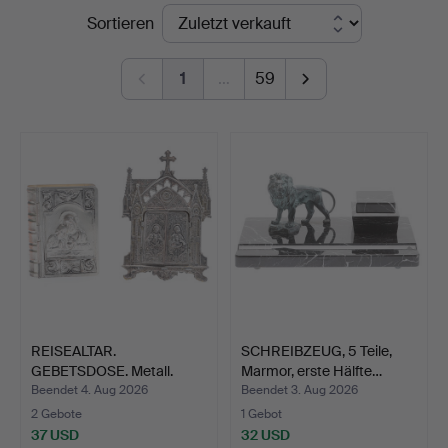
Endpreise
Sortieren
1
…
59
REISEALTAR.
SCHREIBZEUG, 5 Teile,
GEBETSDOSE. Metall.
Marmor, erste Hälfte…
Beendet 4. Aug 2026
Beendet 3. Aug 2026
2 Gebote
1 Gebot
37 USD
32 USD