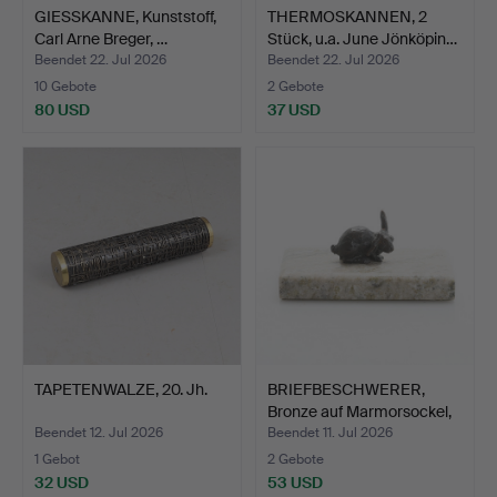
GIESSKANNE, Kunststoff,
THERMOSKANNEN, 2
Carl Arne Breger, …
Stück, u.a. June Jönköpin…
Beendet 22. Jul 2026
Beendet 22. Jul 2026
10 Gebote
2 Gebote
80 USD
37 USD
TAPETENWALZE, 20. Jh.
BRIEFBESCHWERER,
Bronze auf Marmorsockel,
…
Beendet 12. Jul 2026
Beendet 11. Jul 2026
1 Gebot
2 Gebote
32 USD
53 USD