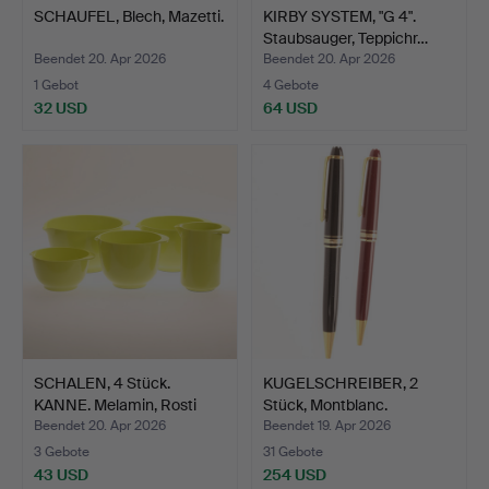
SCHAUFEL, Blech, Mazetti.
KIRBY SYSTEM, "G 4".
Staubsauger, Teppichr…
Beendet 20. Apr 2026
Beendet 20. Apr 2026
1 Gebot
4 Gebote
32 USD
64 USD
SCHALEN, 4 Stück.
KUGELSCHREIBER, 2
KANNE. Melamin, Rosti
Stück, Montblanc.
Me…
Beendet 20. Apr 2026
Beendet 19. Apr 2026
3 Gebote
31 Gebote
43 USD
254 USD