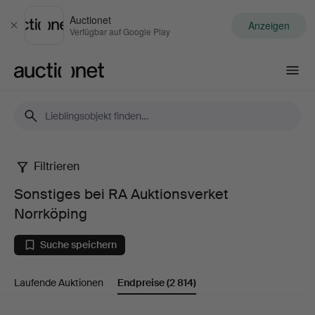
Auctionet
Anzeigen
Schließen
Verfügbar auf Google Play
Auctionet.com
Filtrieren
Sonstiges
Sonstiges bei RA Auktionsverket
bei
Norrköping
RA
Suche speichern
Auktionsverket
Laufende Auktionen
Endpreise
(2 814)
Norrköping