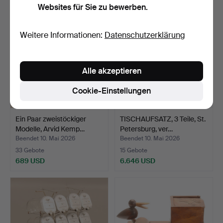
Websites für Sie zu bewerben.
Weitere Informationen:
Datenschutzerklärung
Alle akzeptieren
Cookie-Einstellungen
Ein Paar zweistöckiger
TISCHAUFSATZ, 3 Teile, St.
Modelle, Arvid Kemp…
Petersburg, ver…
Beendet 10. Mai 2026
Beendet 10. Mai 2026
33 Gebote
15 Gebote
689 USD
6.646 USD