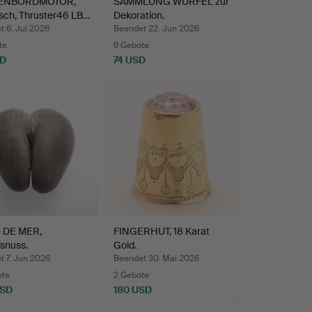
ENBORDMOTOR,
SAMMLUNG WÜRFEL zur
isch, Thruster46 LB…
Dekoration.
 6. Jul 2026
Beendet 22. Jun 2026
te
9 Gebote
SD
74 USD
 DE MER,
FINGERHUT, 18 Karat
snuss.
Gold.
t 7. Jun 2026
Beendet 30. Mai 2026
ote
2 Gebote
USD
180 USD