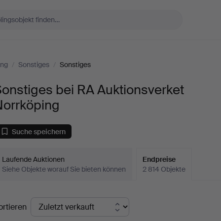
ing
/
Sonstiges
/
Sonstiges
onstiges bei RA Auktionsverket
Norrköping
Suche speichern
Laufende Auktionen
Endpreise
Siehe Objekte worauf Sie bieten können
2 814 Objekte
ndpreise
ortieren