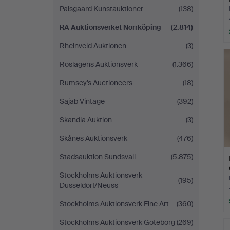
Palsgaard Kunstauktioner
(138)
RA Auktionsverket Norrköping
(2.814)
Rheinveld Auktionen
(3)
Roslagens Auktionsverk
(1.366)
Rumsey’s Auctioneers
(18)
Sajab Vintage
(392)
Skandia Auktion
(3)
Skånes Auktionsverk
(476)
Stadsauktion Sundsvall
(5.875)
Stockholms Auktionsverk
(195)
Düsseldorf/Neuss
Stockholms Auktionsverk Fine Art
(360)
Stockholms Auktionsverk Göteborg
(269)