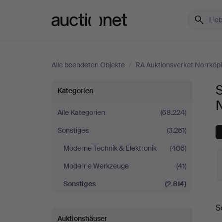
Auctionet.com
Alle beendeten Objekte
/
RA Auktionsverket Norrköp
Sonstiges
S
Kategorien
bei
Alle Kategorien
(68.224)
Sonstiges
(3.261)
RA
Moderne Technik & Elektronik
(406)
Auktionsverket
Moderne Werkzeuge
(41)
Norrköping
Sonstiges
(2.814)
E
S
Auktionshäuser