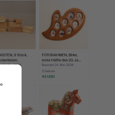
ISTEN, 9 Stück,
FOTORAHMEN, Birke,
uckerkisten.
erste Hälfte des 20. Ja…
t 24. Mai 2026
Beendet 24. Mai 2026
ote
3 Gebote
SD
43 USD
ie