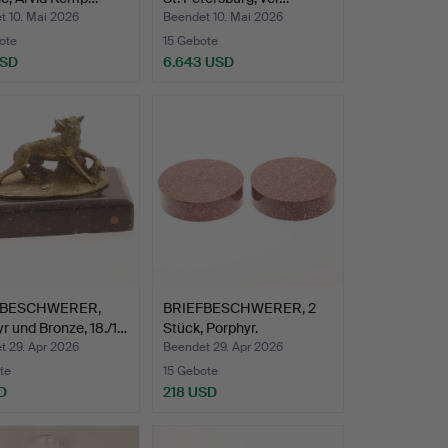
t 10. Mai 2026
Beendet 10. Mai 2026
ote
15 Gebote
USD
6.643 USD
FBESCHWERER,
BRIEFBESCHWERER, 2
r und Bronze, 18./1…
Stück, Porphyr.
t 29. Apr 2026
Beendet 29. Apr 2026
te
15 Gebote
D
218 USD