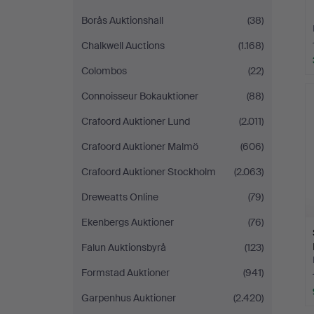
Borås Auktionshall
(38)
Chalkwell Auctions
(1.168)
Colombos
(22)
Connoisseur Bokauktioner
(88)
Crafoord Auktioner Lund
(2.011)
Crafoord Auktioner Malmö
(606)
Crafoord Auktioner Stockholm
(2.063)
Dreweatts Online
(79)
Ekenbergs Auktioner
(76)
Falun Auktionsbyrå
(123)
Formstad Auktioner
(941)
Garpenhus Auktioner
(2.420)