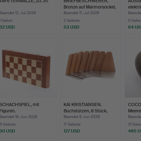
TAPETENWALZE, 20. Jh.
BRIEFBESCHWERER,
AUSS
Bronze auf Marmorsockel,
elektr
…
Beendet 12. Jul 2026
Beendet 11. Jul 2026
Beendet
1 Gebot
2 Gebote
5 Gebo
32 USD
53 USD
64 U
SCHACHSPIEL, mit
KAI KRISTIANSEN.
COCO
Figuren.
Buchstützen, 8 Stück,
Meere
Tea…
Beendet 16. Jun 2026
Beendet 9. Jun 2026
Beende
11 Gebote
17 Gebote
31 Geb
90 USD
127 USD
485 