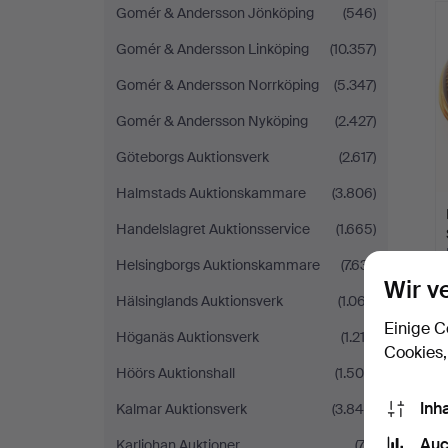
Gomér & Andersson Jönköping
(546)
Gomér & Andersson Linköping
(10.357)
Gomér & Andersson Norrköping
(5.347)
Gomér & Andersson Nyköping
(2.427)
Göteborgs Auktionsverk
(2.617)
Halmstads Auktionskammare
(3.806)
Handelslagret Auktionsservice
(1.665)
Helsingborgs Auktionskammare
(7.631)
Wir v
Hälsinglands Auktionsverk
(1.067)
Einige C
Höganäs Auktionsverk
(1.212)
Cookies,
Höörs Auktionshall
(1.500)
Inh
Kalmar Auktionsverk
(3.849)
Auc
Karljohan Auktioner
(72)