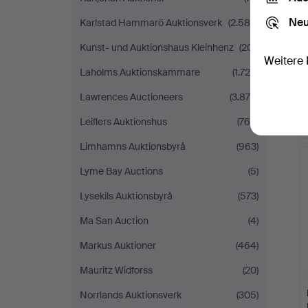
Neu
Karlstad Hammarö Auktionsverk
(2.589)
Kunst- und Auktionshaus Kleinhenz
(201)
Weitere 
Laholms Auktionskammare
(1.729)
Lawrences Auctioneers
(3.875)
Leiflers Auktionshus
(768)
Limhamns Auktionsbyrå
(963)
Lyme Bay Auctions
(5)
Lysekils Auktionsbyrå
(573)
Ma San Auction
(4)
Markus Auktioner
(464)
Mauritz Widforss
(20)
Norrlands Auktionsverk
(305)