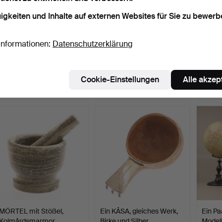
igkeiten und Inhalte auf externen Websites für Sie zu bewerb
Informationen:
Datenschutzerklärung
KAMIN, Terrakotta,
THERMOSKANNE, Alfi,
LOCKV
Mexiko.
Stahl, Deutschland.
bemalt
Beendet 20. Mai 2026
Beendet 16. Mai 2026
Beende
Cookie-Einstellungen
Alle akzep
20 Gebote
1 Gebot
5 Gebo
148 USD
32 USD
48 U
MÖRTEL mit Stößel,
Ein KÅSA, gleiches Werk,
Ein Pa
Kolmårdsmarmor.
Birke und Silber,…
Model