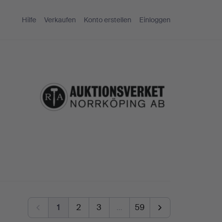
Hilfe
Verkaufen
Konto erstellen
Einloggen
1
2
3
…
59