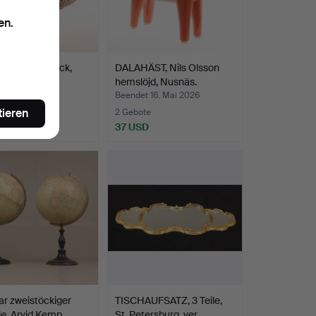
en.
ÖGEL, 2 Stück,
DALAHÄST, Nils Olsson
es Holz.
hemslöjd, Nusnäs.
t 16. Mai 2026
Beendet 16. Mai 2026
tieren
te
2 Gebote
SD
37 USD
ar zweistöckiger
TISCHAUFSATZ, 3 Teile,
le, Arvid Kemp…
St. Petersburg, ver…