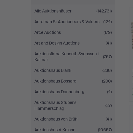
Alle Auktionshäuser
(142.731)
Acreman St Auctioneers & Valuers
(124)
Arce Auctions
(179)
Art and Design Auctions
(41)
Auktionsfirma Kenneth Svensson i
(757)
Kalmar
Auktionshaus Blank
(238)
Auktionshaus Bossard
(200)
Auktionshaus Dannenberg
(4)
Auktionshaus Stuber's
(27)
Hammerschlag
Auktionshaus von Brühl
(41)
Auktionshuset Kolonn
(10.657)