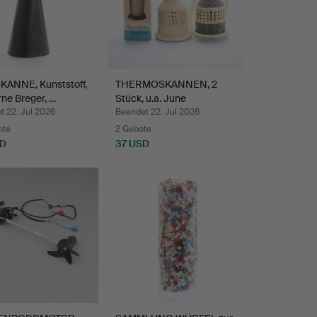
KANNE, Kunststoff,
THERMOSKANNEN, 2
rne Breger, …
Stück, u.a. June
Jönköpin…
t 22. Jul 2026
Beendet 22. Jul 2026
ote
2 Gebote
SD
37 USD