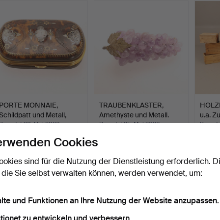
PORTE MONNAIE,
TRAUBENKLASTER,
HOLZK
Schildpatt und Metall,
Amethyste und Metall.
u.a. Z
erst…
Beendet 30. Mai 2026
Beendet 25. Mai 2026
Beende
5 Gebote
1 Gebot
14 Geb
erwenden Cookies
64 USD
32 USD
101 U
ookies sind für die Nutzung der Dienstleistung erforderlich. D
 die Sie selbst verwalten können, werden verwendet, um:
alte und Funktionen an Ihre Nutzung der Website anzupassen.
tionet zu entwickeln und verbessern.