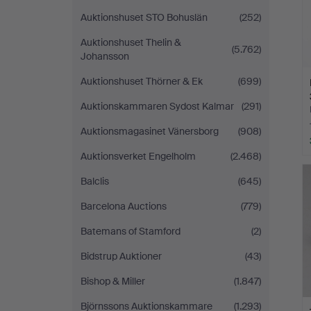
Auktionshuset STO Bohuslän
(252)
Auktionshuset Thelin &
(5.762)
Johansson
Auktionshuset Thörner & Ek
(699)
Auktionskammaren Sydost Kalmar
(291)
Auktionsmagasinet Vänersborg
(908)
Auktionsverket Engelholm
(2.468)
Balclis
(645)
Barcelona Auctions
(779)
Batemans of Stamford
(2)
Bidstrup Auktioner
(43)
Bishop & Miller
(1.847)
Björnssons Auktionskammare
(1.293)