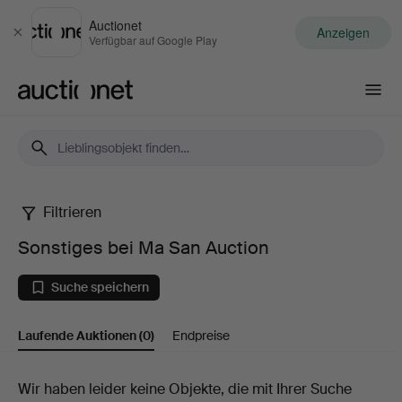
Auctionet
Anzeigen
Schließen
Verfügbar auf Google Play
Auctionet.com
Filtrieren
Sonstiges
Sonstiges bei Ma San Auction
bei
Suche speichern
Ma
Laufende Auktionen
(0)
Endpreise
San
Auction
Laufende
Wir haben leider keine Objekte, die mit Ihrer Suche