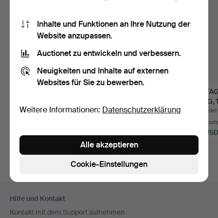
Inhalte und Funktionen an Ihre Nutzung der
Website anzupassen.
Auctionet zu entwickeln und verbessern.
Neuigkeiten und Inhalte auf externen
Websites für Sie zu bewerben.
EIN
EIN
VINTA
FOSSILISIERTES
VERSTEINERTES
TANG, 
Weitere Informationen:
Datenschutzerklärung
DINOSAURIEREI,
DINOSAURIER-EI,
UND U
Beendet 27. Apr 2026
Beendet 12. Sep 2025
Beendet
HADROSAU…
HADROSAU…
32 Gebote
21 Gebote
4 Gebot
523 USD
378 USD
48 US
Alle akzeptieren
Ausgewähltes
Ausgewähltes
Objekt
Objekt
Cookie-Einstellungen
Fußzeilen-
Hilfe und Kontakt
Navigation
Kontakt mit dem Support aufnehmen