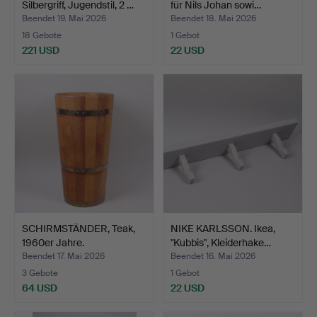
Silbergriff, Jugendstil, 2 …
für Nils Johan sowi…
Beendet 19. Mai 2026
Beendet 18. Mai 2026
18 Gebote
1 Gebot
221 USD
22 USD
SCHIRMSTÄNDER, Teak,
NIKE KARLSSON. Ikea,
1960er Jahre.
"Kubbis", Kleiderhake…
Beendet 17. Mai 2026
Beendet 16. Mai 2026
3 Gebote
1 Gebot
64 USD
22 USD