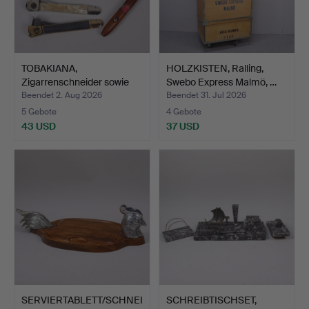
TOBAKIANA,
HOLZKISTEN, Ralling,
Zigarrenschneider sowie
Swebo Express Malmö, …
Zigarre…
Beendet 2. Aug 2026
Beendet 31. Jul 2026
5 Gebote
4 Gebote
43 USD
37 USD
SERVIERTABLETT/SCHNEI
SCHREIBTISCHSET,