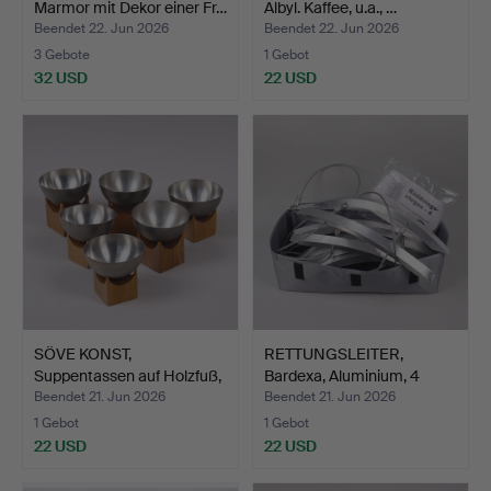
Marmor mit Dekor einer Fr…
Albyl. Kaffee, u.a., …
Beendet 22. Jun 2026
Beendet 22. Jun 2026
3 Gebote
1 Gebot
32 USD
22 USD
SÖVE KONST,
RETTUNGSLEITER,
Suppentassen auf Holzfuß,
Bardexa, Aluminium, 4
6 St…
Mete…
Beendet 21. Jun 2026
Beendet 21. Jun 2026
1 Gebot
1 Gebot
22 USD
22 USD