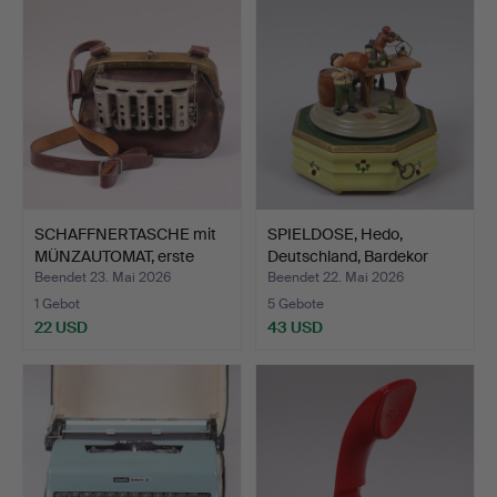
SCHAFFNERTASCHE mit
SPIELDOSE, Hedo,
MÜNZAUTOMAT, erste
Deutschland, Bardekor
Häl…
mit…
Beendet 23. Mai 2026
Beendet 22. Mai 2026
1 Gebot
5 Gebote
22 USD
43 USD