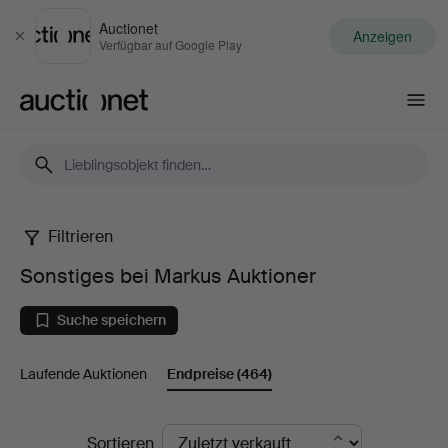
Auctionet
Anzeigen
Schließen
Verfügbar auf Google Play
Auctionet.com
Filtrieren
Sonstiges
Sonstiges bei Markus Auktioner
bei
Suche speichern
Markus
Laufende Auktionen
Endpreise
(464)
Auktioner
Endpreise
Sortieren