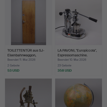
TOILETTENTÜR aus SJ-
LA PAVONI, "Europiccola",
Eisenbahnwaggon,
Espressomaschine.
Mahag…
Beendet 11. Mai 2026
Beendet 10. Mai 2026
2 Gebote
23 Gebote
53 USD
358 USD