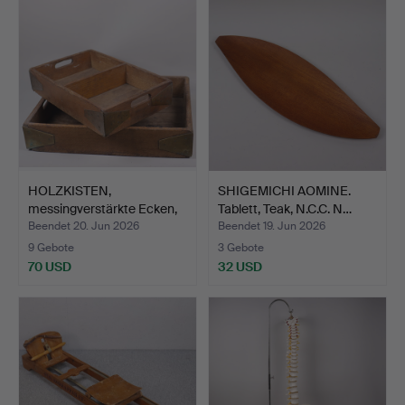
HOLZKISTEN,
SHIGEMICHI AOMINE.
messingverstärkte Ecken,
Tablett, Teak, N.C.C. N…
19./2…
Beendet 20. Jun 2026
Beendet 19. Jun 2026
9 Gebote
3 Gebote
70 USD
32 USD