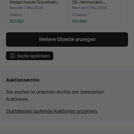
Design House Stockholm,
20. Jahrhundert,…
"N…
Beendet 7. Mai 2026
Beendet 6. Mai 2026
1 Gebot
3 Gebote
22 USD
32 USD
Weitere Objekte anzeigen
Suche speichern
Auktionsarchiv
Sie suchen in unserem Archiv der beendeten
Auktionen.
Stattdessen laufende Auktionen anzeigen.