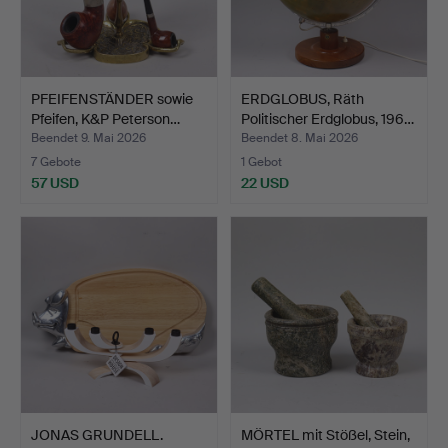
PFEIFENSTÄNDER sowie
ERDGLOBUS, Räth
Pfeifen, K&P Peterson…
Politischer Erdglobus, 196…
Beendet 9. Mai 2026
Beendet 8. Mai 2026
7 Gebote
1 Gebot
57 USD
22 USD
JONAS GRUNDELL.
MÖRTEL mit Stößel, Stein,