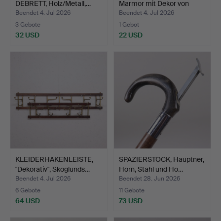
DEBRETT, Holz/Metall,…
Marmor mit Dekor von
Wiki…
Beendet 4. Jul 2026
Beendet 4. Jul 2026
3 Gebote
1 Gebot
32 USD
22 USD
KLEIDERHAKENLEISTE,
SPAZIERSTOCK, Hauptner,
"Dekorativ", Skoglunds…
Horn, Stahl und Ho…
Beendet 4. Jul 2026
Beendet 28. Jun 2026
6 Gebote
11 Gebote
64 USD
73 USD