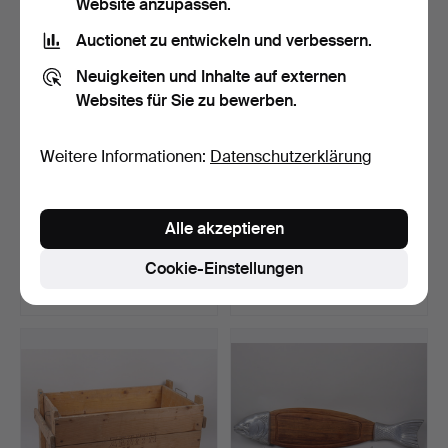
Website anzupassen.
Auctionet zu entwickeln und verbessern.
Neuigkeiten und Inhalte auf externen
Websites für Sie zu bewerben.
Weitere Informationen:
Datenschutzerklärung
ERDGLOBUS, Columbus
TISCHSETS, "English Fox
Alle akzeptieren
Duo, 1960er Jahre.
Hunting", Pimperne…
Beendet 5. Jun 2026
Beendet 5. Jun 2026
Cookie-Einstellungen
3 Gebote
4 Gebote
32 USD
32 USD