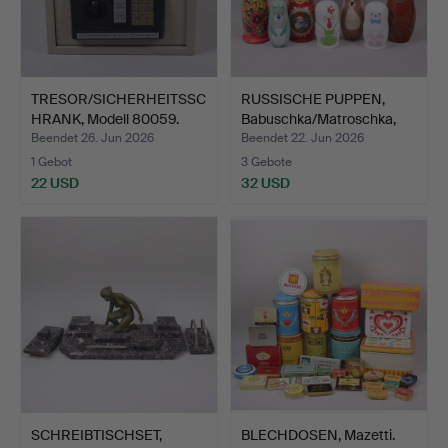
TRESOR/SICHERHEITSSC
RUSSISCHE PUPPEN,
HRANK, Modell 80059.
Babuschka/Matroschka,
Ho…
Beendet 26. Jun 2026
Beendet 22. Jun 2026
1 Gebot
3 Gebote
22 USD
32 USD
SCHREIBTISCHSET,
BLECHDOSEN, Mazetti.