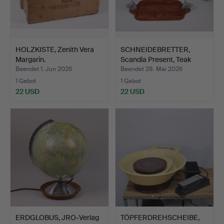
HOLZKISTE, Zenith Vera
SCHNEIDEBRETTER,
Margarin.
Scandia Present, Teak
und…
Beendet 1. Jun 2026
Beendet 28. Mai 2026
1 Gebot
1 Gebot
22 USD
22 USD
ERDGLOBUS, JRO-Verlag
TÖPFERDREHSCHEIBE,