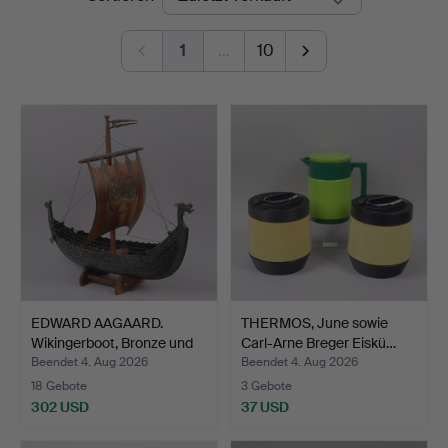
1
…
10
EDWARD AAGAARD.
THERMOS, June sowie
Wikingerboot, Bronze und
Carl-Arne Breger Eiskü…
K…
Beendet 4. Aug 2026
Beendet 4. Aug 2026
18 Gebote
3 Gebote
302 USD
37 USD