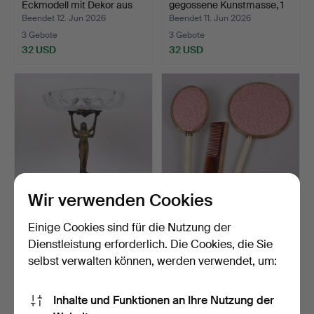
Eckmodell mit Dekor aus
gegossene Kunstmasse, 1
ge…
Pa…
Beendet 12. Jun 2026
Beendet 11. Jun 2026
3 Gebote
3 Gebote
32 USD
32 USD
Wir verwenden Cookies
PRUNK-SCHALE,
TOILETTSET, Piccadilly,
Einige Cookies sind für die Nutzung der
Jugendstil, Anfang des 20.
England, Bürste, S…
Dienstleistung erforderlich. Die Cookies, die Sie
J…
Beendet 8. Jun 2026
Beendet 5. Jun 2026
selbst verwalten können, werden verwendet, um:
3 Gebote
1 Gebot
64 USD
22 USD
Inhalte und Funktionen an Ihre Nutzung der