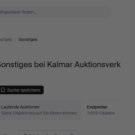
stiges
/
Sonstiges
onstiges bei Kalmar Auktionsverk
Suche speichern
Laufende Auktionen
Endpreise
Siehe Objekte worauf Sie bieten können
3 850 Objekte
ndpreise