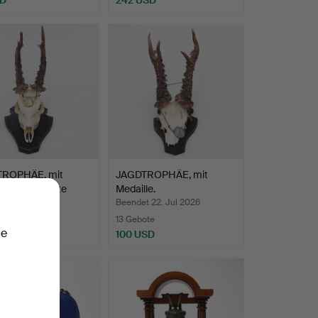
ROPHÄE, mit
JAGDTROPHÄE, mit
le, sogenannte
Medaille.
t 22. Jul 2026
Beendet 22. Jul 2026
te
13 Gebote
ie
SD
100 USD