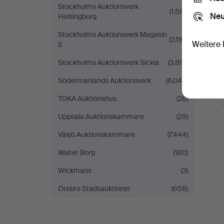
Stockholms Auktionsverk
(1.581)
Neu
Helsingborg
Stockholms Auktionsverk Magasin
(2.193)
Weitere 
5
Stockholms Auktionsverk Sickla
(3.891)
Södermanlands Auktionsverk
(6.049)
TOKA Auktionshus
(26)
Uppsala Auktionskammare
(29)
Växjö Auktionskammare
(7.444)
Walter Borg
(180)
Wickmans
(3)
Örebro Stadsauktioner
(658)