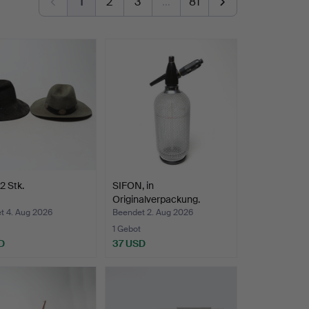
1
2
3
…
81
2 Stk.
SIFON, in
Originalverpackung.
t 4. Aug 2026
Beendet 2. Aug 2026
1 Gebot
D
37 USD