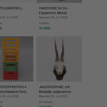
ZEUGMODELL.
HARDCASE für DJ-
Equipment, Metall.
 31. Jul 2026
Beendet 30. Jul 2026
te
1 Gebot
SD
37 USD
TSTOFFKISTEN 4
JAGDTROPHÄE, mit
verschiedene Farb…
Medaille, sogenannte
Gold…
t 24. Jul 2026
Beendet 22. Jul 2026
te
24 Gebote
SD
242 USD