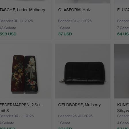
TASCHE, Leder, Mulberry.
GLASFORM, Holz.
FLUG
Beendet 31. Jul 2026
Beendet 31. Jul 2026
Beendet
43 Gebote
1 Gebot
7 Gebo
599 USD
37 USD
64 U
FEDERMAPPEN, 2 Stk.,
GELDBÖRSE, Mulberry.
KUNS
mit 8
Stk., 
FÜLLFEDERHALTER…
Beendet 30. Jul 2026
Beendet 25. Jul 2026
Beende
4 Gebote
1 Gebot
4 Gebo
106 USD
37 USD
53 U