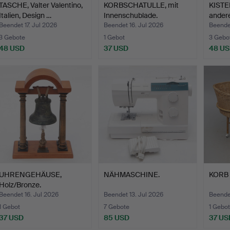
TASCHE, Valter Valentino,
KORBSCHATULLE, mit
KISTEN
Italien, Design …
Innenschublade.
ander
Beendet 17. Jul 2026
Beendet 16. Jul 2026
Beendet
3 Gebote
1 Gebot
3 Gebo
48 USD
37 USD
48 U
UHRENGEHÄUSE,
NÄHMASCHINE.
KORB a
Holz/Bronze.
Beendet 16. Jul 2026
Beendet 13. Jul 2026
Beendet
1 Gebot
7 Gebote
1 Gebot
37 USD
85 USD
37 US