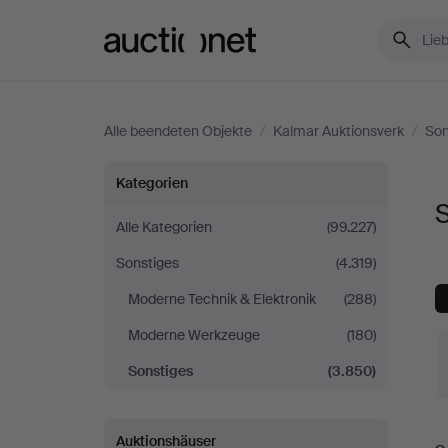
Auctionet.com
Alle beendeten Objekte
/
Kalmar Auktionsverk
/
Son
Sonstiges
Kategorien
S
bei
Alle Kategorien
(99.227)
Sonstiges
(4.319)
Kalmar
Moderne Technik & Elektronik
(288)
Auktionsverk
Moderne Werkzeuge
(180)
Sonstiges
(3.850)
E
Auktionshäuser