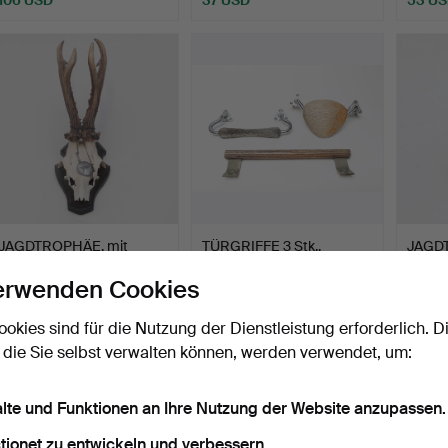
JAGDTROPHÄE, mit
TÜRGRIFFE 3 Stk.,
JAGDT
Medaille.
Holz/Metall.
Medail
erwenden Cookies
Gold…
Beendet 22. Jul 2026
Beendet 22. Jul 2026
Beende
10 Gebote
1 Gebot
9 Gebo
ookies sind für die Nutzung der Dienstleistung erforderlich. D
85 USD
37 USD
90 U
 die Sie selbst verwalten können, werden verwendet, um:
alte und Funktionen an Ihre Nutzung der Website anzupassen.
tionet zu entwickeln und verbessern.