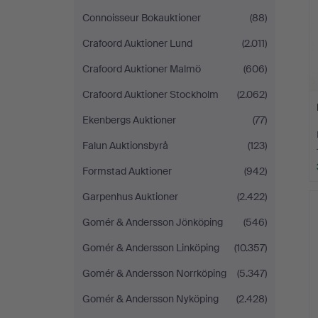
Connoisseur Bokauktioner
(88)
Crafoord Auktioner Lund
(2.011)
Crafoord Auktioner Malmö
(606)
Crafoord Auktioner Stockholm
(2.062)
Ekenbergs Auktioner
(77)
Falun Auktionsbyrå
(123)
Formstad Auktioner
(942)
Garpenhus Auktioner
(2.422)
Gomér & Andersson Jönköping
(546)
Gomér & Andersson Linköping
(10.357)
Gomér & Andersson Norrköping
(5.347)
Gomér & Andersson Nyköping
(2.428)