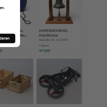
en.
TASCHE, blau,
UHRENGEHÄUSE,
ifth Avenue, Blac…
Holz/Bronze.
tieren
t 20. Jul 2026
Beendet 20. Jul 2026
te
1 Gebot
SD
37 USD