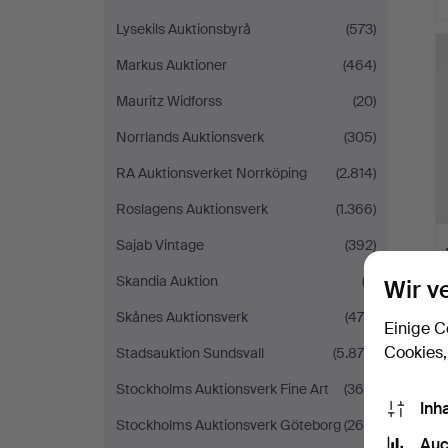
Lysekils Auktionsbyrå
(573)
Markus Auktioner
(464)
Mauritz Widforss
(20)
Norrlands Auktionsverk
(305)
RA Auktionsverket Norrköping
(2.814)
Roslagens Auktionsverk
(1.366)
Sajab Vintage
(392)
Skandia Auktion
(3)
Wir v
Skånes Auktionsverk
(476)
Einige C
Cookies,
Stadsauktion Sundsvall
(5.875)
Stockholms Auktionsverk Fine Art
(360)
Inh
Stockholms Auktionsverk Göteborg
(269)
Auc