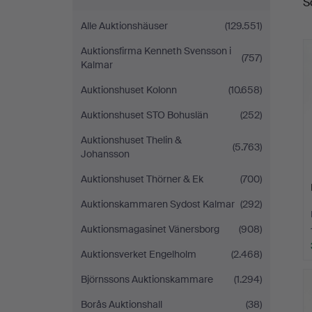
S
Alle Auktionshäuser
(129.551)
Auktionsfirma Kenneth Svensson i
(757)
Kalmar
Auktionshuset Kolonn
(10.658)
Auktionshuset STO Bohuslän
(252)
Auktionshuset Thelin &
(5.763)
Johansson
Auktionshuset Thörner & Ek
(700)
Auktionskammaren Sydost Kalmar
(292)
Auktionsmagasinet Vänersborg
(908)
Auktionsverket Engelholm
(2.468)
Björnssons Auktionskammare
(1.294)
Borås Auktionshall
(38)