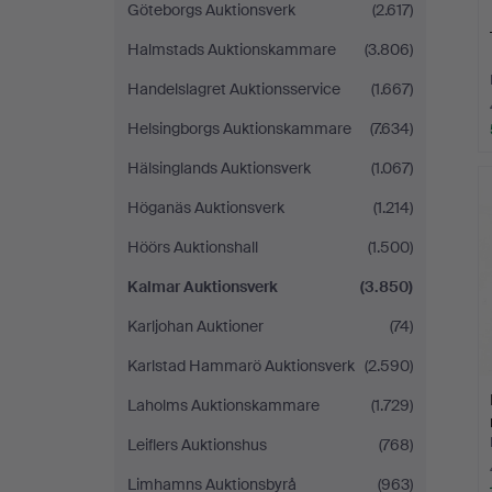
Göteborgs Auktionsverk
(2.617)
Halmstads Auktionskammare
(3.806)
Handelslagret Auktionsservice
(1.667)
Helsingborgs Auktionskammare
(7.634)
Hälsinglands Auktionsverk
(1.067)
Höganäs Auktionsverk
(1.214)
Höörs Auktionshall
(1.500)
Kalmar Auktionsverk
(3.850)
Karljohan Auktioner
(74)
Karlstad Hammarö Auktionsverk
(2.590)
Laholms Auktionskammare
(1.729)
Leiflers Auktionshus
(768)
Limhamns Auktionsbyrå
(963)