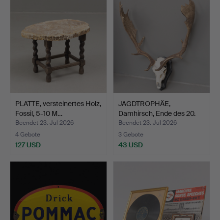
PLATTE, versteinertes Holz,
JAGDTROPHÄE,
Fossil, 5-10 M…
Damhirsch, Ende des 20.
Jahrh…
Beendet 23. Jul 2026
Beendet 23. Jul 2026
4 Gebote
3 Gebote
127 USD
43 USD