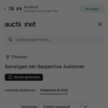
Auctionet
Anzeigen
Schließen
Verfügbar auf Google Play
Auctionet.com
Filtrieren
Sonstiges
Sonstiges bei Garpenhus Auktioner
bei
Suche speichern
Garpenhus
Laufende Auktionen
Endpreise
(2 422)
Auktioner
Endpreise
Sortieren