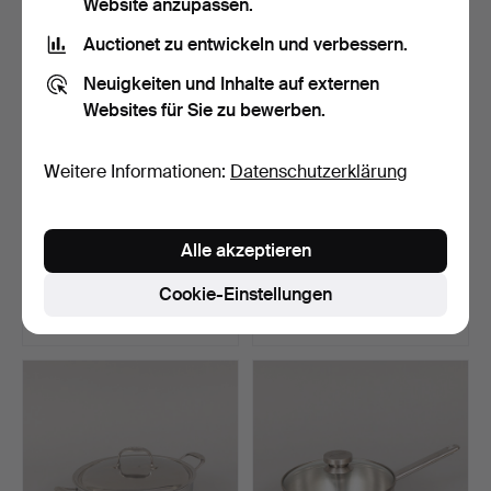
Website anzupassen.
Auctionet zu entwickeln und verbessern.
Neuigkeiten und Inhalte auf externen
Websites für Sie zu bewerben.
Weitere Informationen:
Datenschutzerklärung
DAMPFGARER MIT TOPF
SCHILD, zeitgenössisch,
Alle akzeptieren
mit Deckel, "Atlantis"…
vergoldetes und be…
Beendet 29. Jun 2026
Beendet 29. Jun 2026
Cookie-Einstellungen
28 Gebote
2 Gebote
253 USD
37 USD