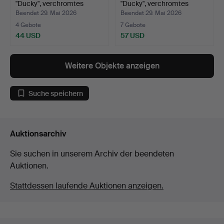
"Ducky", verchromtes
"Ducky", verchromtes
Metal…
goldf…
Beendet 29. Mai 2026
Beendet 29. Mai 2026
4 Gebote
7 Gebote
44 USD
57 USD
Weitere Objekte anzeigen
Suche speichern
Auktionsarchiv
Sie suchen in unserem Archiv der beendeten
Auktionen.
Stattdessen laufende Auktionen anzeigen.