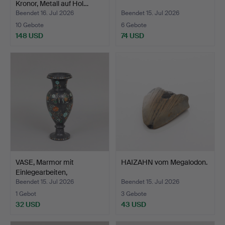
Kronor, Metall auf Hol…
Beendet 16. Jul 2026
Beendet 15. Jul 2026
10 Gebote
6 Gebote
148 USD
74 USD
VASE, Marmor mit
HAIZAHN vom Megalodon.
Einlegearbeiten,
wahrsche…
Beendet 15. Jul 2026
Beendet 15. Jul 2026
1 Gebot
3 Gebote
32 USD
43 USD