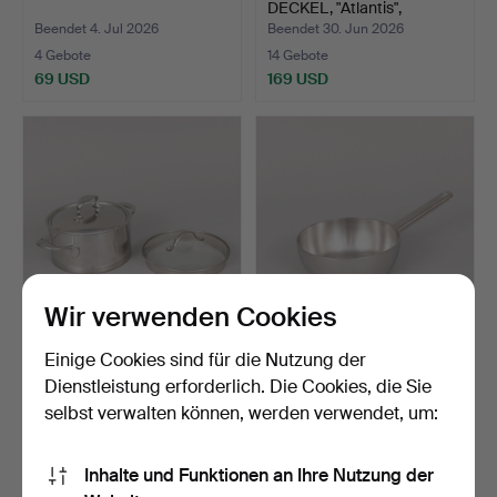
DECKEL, "Atlantis",
Demeyer…
Beendet 4. Jul 2026
Beendet 30. Jun 2026
4 Gebote
14 Gebote
69 USD
169 USD
Wir verwenden Cookies
TOPF MIT DECKEL,
TOPF, "Atlantis", Demeyere
Einige Cookies sind für die Nutzung der
"Atlantis", Demeyere, Mad…
7, Made in Belg…
Dienstleistung erforderlich. Die Cookies, die Sie
Beendet 30. Jun 2026
Beendet 30. Jun 2026
selbst verwalten können, werden verwendet, um:
27 Gebote
8 Gebote
232 USD
74 USD
Inhalte und Funktionen an Ihre Nutzung der