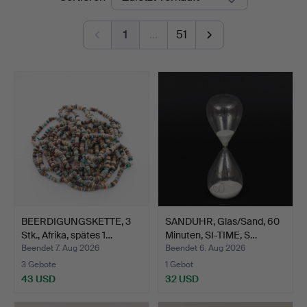
1
…
51
BEERDIGUNGSKETTE, 3
SANDUHR, Glas/Sand, 60
Stk., Afrika, spätes 1…
Minuten, SI-TIME, S…
Beendet 7. Aug 2026
Beendet 6. Aug 2026
3 Gebote
1 Gebot
43 USD
32 USD