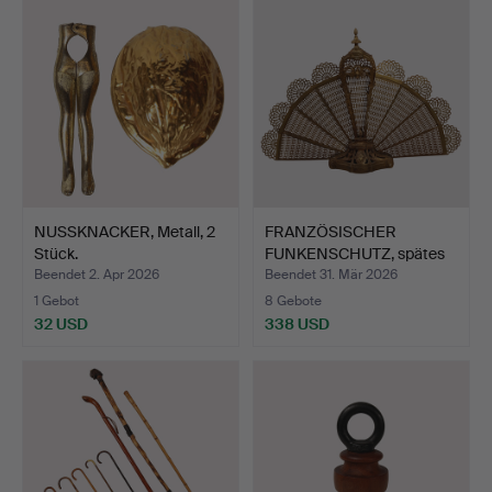
NUSSKNACKER, Metall, 2
FRANZÖSISCHER
Stück.
FUNKENSCHUTZ, spätes
19. Jah…
Beendet 2. Apr 2026
Beendet 31. Mär 2026
1 Gebot
8 Gebote
32 USD
338 USD