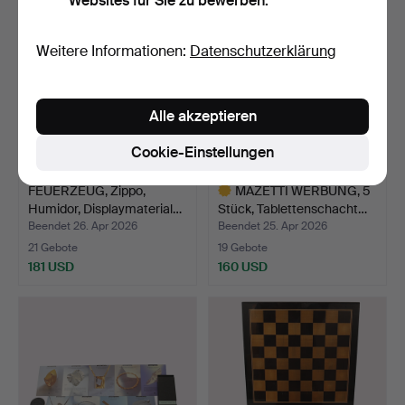
Websites für Sie zu bewerben.
Weitere Informationen:
Datenschutzerklärung
Alle akzeptieren
Cookie-Einstellungen
FEUERZEUG, Zippo,
MAZETTI WERBUNG, 5
Humidor, Displaymaterial…
Stück, Tablettenschacht…
Beendet 26. Apr 2026
Beendet 25. Apr 2026
21 Gebote
19 Gebote
181 USD
160 USD
Ausgewähltes
Objekt