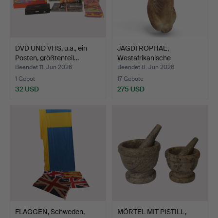
DVD UND VHS, u.a., ein
JAGDTROPHÄE,
Posten, größtenteil…
Westafrikanische
Kuhantilope/…
Beendet 11. Jun 2026
Beendet 8. Jun 2026
1 Gebot
17 Gebote
32 USD
275 USD
FLAGGEN, Schweden,
MÖRTEL MIT PISTILL,