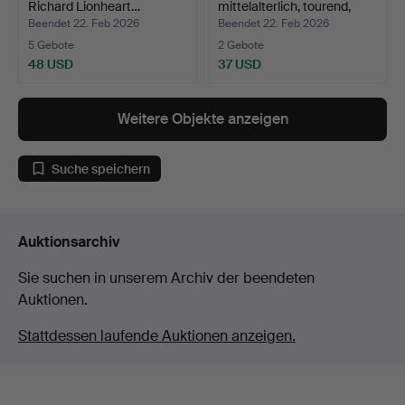
Richard Lionheart…
mittelalterlich, tourend,
Meta…
Beendet 22. Feb 2026
Beendet 22. Feb 2026
5 Gebote
2 Gebote
48 USD
37 USD
Weitere Objekte anzeigen
Suche speichern
Auktionsarchiv
Sie suchen in unserem Archiv der beendeten
Auktionen.
Stattdessen laufende Auktionen anzeigen.