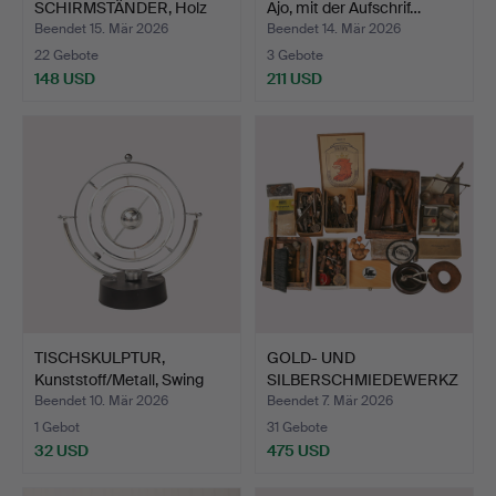
SCHIRMSTÄNDER, Holz
Ajo, mit der Aufschrif…
mit Zinkwan…
Beendet 15. Mär 2026
Beendet 14. Mär 2026
22 Gebote
3 Gebote
148 USD
211 USD
TISCHSKULPTUR,
GOLD- UND
Kunststoff/Metall, Swing
SILBERSCHMIEDEWERKZ
Ba…
EUGE, von ein…
Beendet 10. Mär 2026
Beendet 7. Mär 2026
1 Gebot
31 Gebote
32 USD
475 USD