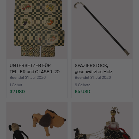
UNTERSETZER FÜR
SPAZIERSTOCK,
TELLER und GLÄSER. 20
geschwärztes Holz,
Teil…
Silbergri…
Beendet 31. Jul 2026
Beendet 31. Jul 2026
1 Gebot
6 Gebote
32 USD
85 USD