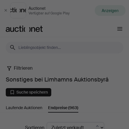
Auctionet
Anzeigen
Schließen
Verfügbar auf Google Play
Auctionet.com
Filtrieren
Sonstiges
Sonstiges bei Limhamns Auktionsbyrå
bei
Suche speichern
Limhamns
Laufende Auktionen
Endpreise
(963)
Auktionsbyrå
Endpreise
Sortieren