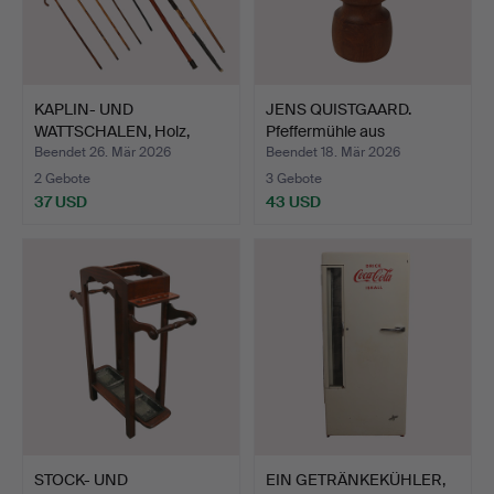
KAPLIN- UND
JENS QUISTGAARD.
WATTSCHALEN, Holz,
Pfeffermühle aus
Horngriff, …
Teakholz…
Beendet 26. Mär 2026
Beendet 18. Mär 2026
2 Gebote
3 Gebote
37 USD
43 USD
STOCK- UND
EIN GETRÄNKEKÜHLER,