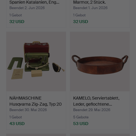
Spanien Katalanien, Eng…
Marmor, 2 Stück.
Beendet 2. Jun 2026
Beendet 1. Jun 2026
1 Gebot
1 Gebot
32 USD
32 USD
NÄHMASCHINE
KAMELO, Serviertablett,
Husqvarna Zig-Zag, Typ 20
Leder, geflochtene…
im K…
Beendet 30. Mai 2026
Beendet 29. Mai 2026
1 Gebot
5 Gebote
43 USD
53 USD