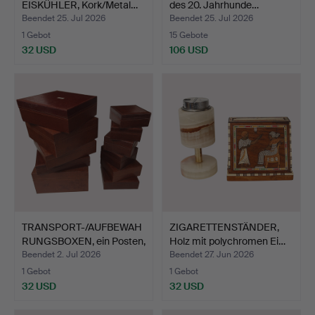
EISKÜHLER, Kork/Metal…
des 20. Jahrhunde…
Beendet 25. Jul 2026
Beendet 25. Jul 2026
1 Gebot
15 Gebote
32 USD
106 USD
TRANSPORT-/AUFBEWAH
ZIGARETTENSTÄNDER,
RUNGSBOXEN, ein Posten,
Holz mit polychromen Ei…
…
Beendet 2. Jul 2026
Beendet 27. Jun 2026
1 Gebot
1 Gebot
32 USD
32 USD