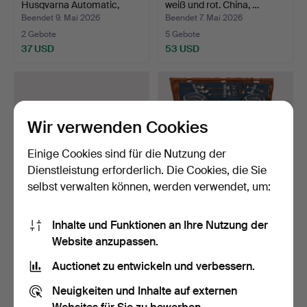
Husqvarna Automatic,
weiß und rot. China, …
Metall, …
Beendet 9. Mai 2026
Beendet 7. Mai 2026
2 Gebote
5 Gebote
37 USD
53 USD
Wir verwenden Cookies
Einige Cookies sind für die Nutzung der
Dienstleistung erforderlich. Die Cookies, die Sie
selbst verwalten können, werden verwendet, um:
SCHILDERMATERIAL für
PICKNICKSET,
Inhalte und Funktionen an Ihre Nutzung der
HALSKETTEN - Modellhä…
Rattantasche, Brexton,
Website anzupassen.
Englan…
Beendet 30. Apr 2026
Beendet 28. Apr 2026
1 Gebot
10 Gebote
Auctionet zu entwickeln und verbessern.
32 USD
85 USD
Neuigkeiten und Inhalte auf externen