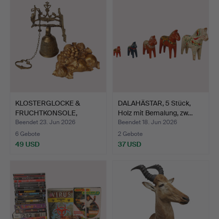
KLOSTERGLOCKE &
DALAHÄSTAR, 5 Stück,
FRUCHTKONSOLE,
Holz mit Bemalung, zw…
Messing, Ku…
Beendet 23. Jun 2026
Beendet 18. Jun 2026
6 Gebote
2 Gebote
49 USD
37 USD