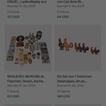
ENGEL, Ladendisplay aus
von Carl Arne Br…
Pap…
Beendet 21. Apr 2026
Beendet 11. Apr 2026
5 Gebote
8 Gebote
127 USD
64 USD
BRAUEREI-MOROBILIA.
Ein Set von 7 hölzernen
Flaschen, Dosen, Asche…
Dalatuppas, ein po…
Beendet 10. Apr 2026
Beendet 9. Apr 2026
6 Gebote
19 Gebote
64 USD
148 USD