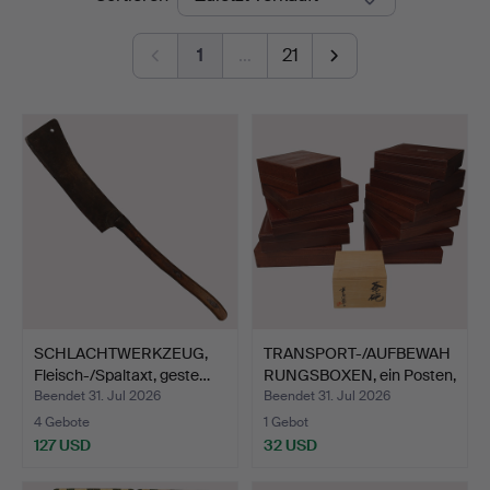
1
…
21
SCHLACHTWERKZEUG,
TRANSPORT-/AUFBEWAH
Fleisch-/Spaltaxt, geste…
RUNGSBOXEN, ein Posten,
…
Beendet 31. Jul 2026
Beendet 31. Jul 2026
4 Gebote
1 Gebot
127 USD
32 USD