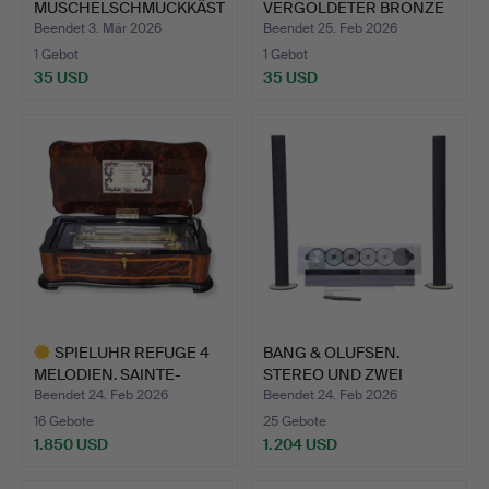
MUSCHELSCHMUCKKÄST
VERGOLDETER BRONZE
CHEN.
MIT ZEN…
Beendet 3. Mär 2026
Beendet 25. Feb 2026
1 Gebot
1 Gebot
35 USD
35 USD
SPIELUHR REFUGE 4
BANG & OLUFSEN.
MELODIEN. SAINTE-
STEREO UND ZWEI
CROIX. …
LAUTSPRECH…
Beendet 24. Feb 2026
Beendet 24. Feb 2026
16 Gebote
25 Gebote
1.850 USD
1.204 USD
Ausgewähltes