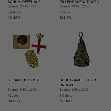
SCHUHLÖFFEL AUS
PILLENDOSEN/-DOSEN
BRONZE UND …
AUS EMAILL…
Beendet 20. Feb 2026
Beendet 19. Feb 2026
3 Gebote
1 Gebot
42 USD
81 USD
3 FRANCOS SYMBOLE.
SCHUTZAMULETT AUS
BRONZE.
Beendet 9. Feb 2026
Beendet 9. Feb 2026
1 Gebot
3 Gebote
35 USD
47 USD