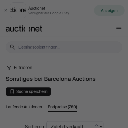
Auctionet
Anzeigen
Schließen
Verfügbar auf Google Play
Auctionet.com
Filtrieren
Sonstiges
Sonstiges bei Barcelona Auctions
bei
Suche speichern
Barcelona
Laufende Auktionen
Endpreise
(780)
Auctions
Endpreise
Sortieren