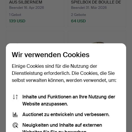
AUS SILBERNEM
SPIELBOX DE BOULLE DE
FLACHRELIEF …
MAISON …
Beendet 16. Apr 2026
Beendet 31. Mär 2026
1 Gebot
2 Gebote
139 USD
64 USD
Wir verwenden Cookies
Einige Cookies sind für die Nutzung der
Dienstleistung erforderlich. Die Cookies, die Sie
selbst verwalten können, werden verwendet, um:
TELEFONBUCH UND
GESCHNITZTES HORN.
Inhalte und Funktionen an Ihre Nutzung der
FOTOALBUM MIT
Website anzupassen.
SILBERNEM EI…
Beendet 31. Mär 2026
Beendet 27. Mär 2026
1 Gebot
17 Gebote
Auctionet zu entwickeln und verbessern.
35 USD
162 USD
Neuigkeiten und Inhalte auf externen