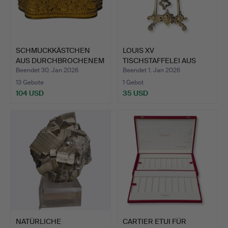
SCHMUCKKÄSTCHEN
LOUIS XV
AUS DURCHBROCHENEM
TISCHSTAFFELEI AUS
GOLDMET…
GEPRÄGTER VERG…
Beendet 30. Jan 2026
Beendet 1. Jan 2026
13 Gebote
1 Gebot
104 USD
35 USD
NATÜRLICHE
CARTIER ETUI FÜR