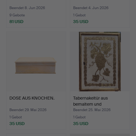
Beendet 8. Jun 2026
Beendet 4. Jun 2026
9 Gebote
1 Gebot
81 USD
35 USD
DOSE AUS KNOCHEN.
Tabernakeltür aus
bemaltem und
vergoldetem…
Beendet 29. Mai 2026
Beendet 25. Mai 2026
1 Gebot
1 Gebot
35 USD
35 USD