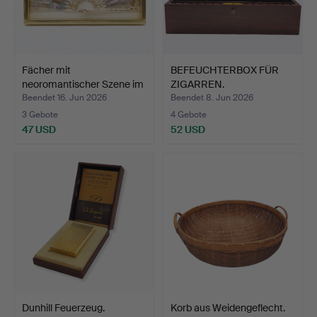
Fächer mit
BEFEUCHTERBOX FÜR
neoromantischer Szene im
ZIGARREN.
Fächer…
Beendet 16. Jun 2026
Beendet 8. Jun 2026
3 Gebote
4 Gebote
47 USD
52 USD
Dunhill Feuerzeug.
Korb aus Weidengeflecht.