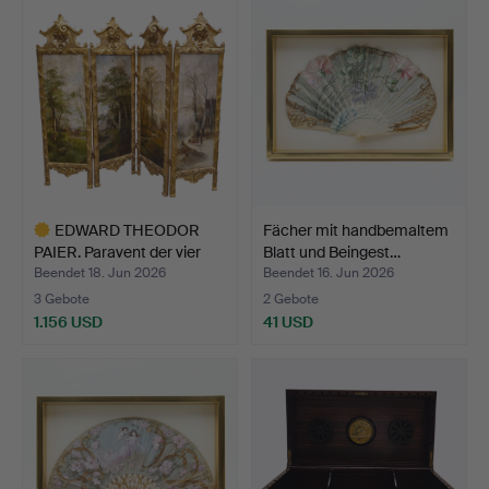
EDWARD THEODOR
Fächer mit handbemaltem
PAIER. Paravent der vier
Blatt und Beingest…
Ja…
Beendet 18. Jun 2026
Beendet 16. Jun 2026
3 Gebote
2 Gebote
1.156 USD
41 USD
Ausgewähltes
Objekt