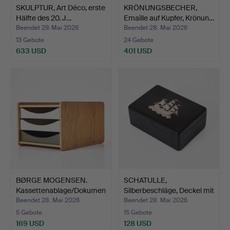
SKULPTUR, Art Déco, erste
KRÖNUNGSBECHER,
Hälfte des 20. J…
Emaille auf Kupfer, Krönun…
Beendet 29. Mai 2026
Beendet 28. Mai 2026
13 Gebote
24 Gebote
633 USD
401 USD
BØRGE MOGENSEN.
SCHATULLE,
Kassettenablage/Dokumen
Silberbeschläge, Deckel mit
ten…
Mot…
Beendet 28. Mai 2026
Beendet 28. Mai 2026
5 Gebote
15 Gebote
169 USD
128 USD