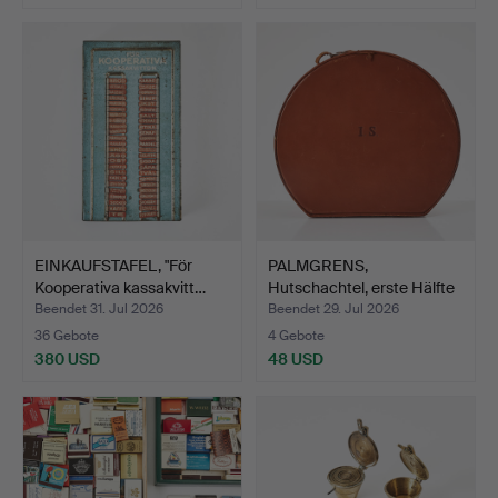
EINKAUFSTAFEL, "För
PALMGRENS,
Kooperativa kassakvitt…
Hutschachtel, erste Hälfte
des …
Beendet 31. Jul 2026
Beendet 29. Jul 2026
36 Gebote
4 Gebote
380 USD
48 USD