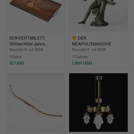
SERVIERTABLETT,
DER
1930er/40er Jahre,
NEAPOLITANISCHE
Mjölbyi…
FISCHER, Italien Ende …
Beendet 8. Jul 2026
Beendet 8. Jul 2026
1 Gebot
11 Gebote
32 USD
1.897 USD
Ausgewähltes
Objekt