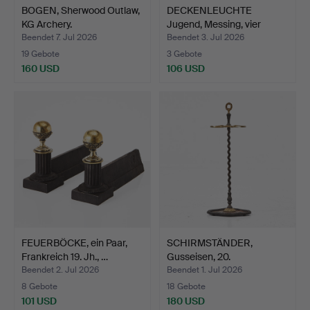
BOGEN, Sherwood Outlaw,
DECKENLEUCHTE
KG Archery.
Jugend, Messing, vier
Lichtp…
Beendet 7. Jul 2026
Beendet 3. Jul 2026
19 Gebote
3 Gebote
160 USD
106 USD
FEUERBÖCKE, ein Paar,
SCHIRMSTÄNDER,
Frankreich 19. Jh., …
Gusseisen, 20.
Jahrhundert.
Beendet 2. Jul 2026
Beendet 1. Jul 2026
8 Gebote
18 Gebote
101 USD
180 USD