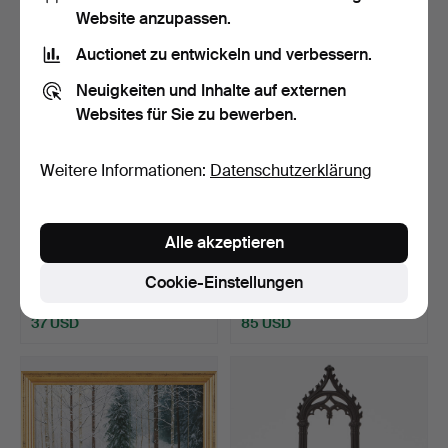
Website anzupassen.
Auctionet zu entwickeln und verbessern.
Neuigkeiten und Inhalte auf externen
Websites für Sie zu bewerben.
Weitere Informationen:
Datenschutzerklärung
FEUERBÖCKE, ein Paar,
HIROMICHI KONNO.
Alle akzeptieren
Männerbüste, Gusseis…
"Sakura", Vasen, 2 Stk., …
Beendet 12. Jun 2026
Beendet 11. Jun 2026
Cookie-Einstellungen
2 Gebote
6 Gebote
37 USD
85 USD