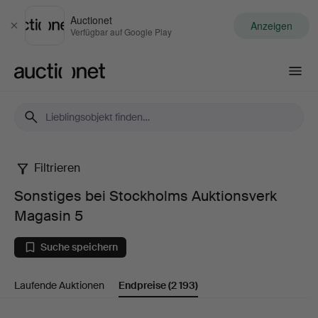
Auctionet
Anzeigen
Schließen
Verfügbar auf Google Play
Auctionet.com
Filtrieren
Sonstiges
Sonstiges bei Stockholms Auktionsverk
bei
Magasin 5
Stockholms
Suche speichern
Auktionsverk
Laufende Auktionen
Endpreise
(2 193)
Magasin