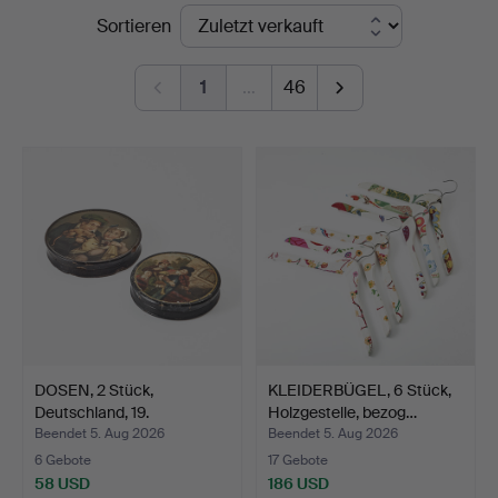
Endpreise
Sortieren
5
1
…
46
DOSEN, 2 Stück,
KLEIDERBÜGEL, 6 Stück,
Deutschland, 19.
Holzgestelle, bezog…
Jahrhunde…
Beendet 5. Aug 2026
Beendet 5. Aug 2026
6 Gebote
17 Gebote
58 USD
186 USD