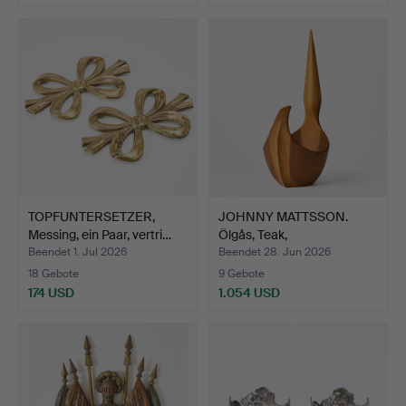
TOPFUNTERSETZER,
JOHNNY MATTSSON.
Messing, ein Paar, vertri…
Ölgås, Teak,
ungewöhnlich…
Beendet 1. Jul 2026
Beendet 28. Jun 2026
18 Gebote
9 Gebote
174 USD
1.054 USD