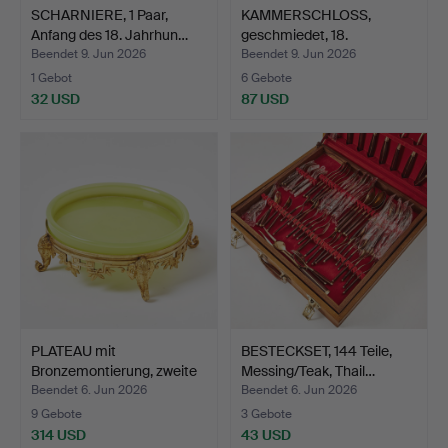
SCHARNIERE, 1 Paar,
KAMMERSCHLOSS,
Anfang des 18. Jahrhun…
geschmiedet, 18.
Jahrhunder…
Beendet 9. Jun 2026
Beendet 9. Jun 2026
1 Gebot
6 Gebote
32 USD
87 USD
PLATEAU mit
BESTECKSET, 144 Teile,
Bronzemontierung, zweite
Messing/Teak, Thail…
Hälft…
Beendet 6. Jun 2026
Beendet 6. Jun 2026
9 Gebote
3 Gebote
314 USD
43 USD