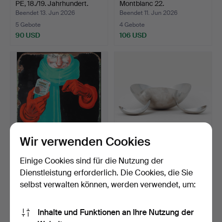
PE, 18./19. Jahrhundert.
Montblanc 22.
Beendet 13. Jun 2026
Beendet 11. Jun 2026
5 Gebote
4 Gebote
90 USD
106 USD
Wir verwenden Cookies
EMAILLSCHILD, Läkerol.
HELLE DAMKJAER.
Einige Cookies sind für die Nutzung der
Schalen, 3 Stk., "Bloom", …
Dienstleistung erforderlich. Die Cookies, die Sie
Beendet 6. Jun 2026
Beendet 31. Mai 2026
selbst verwalten können, werden verwendet, um:
11 Gebote
3 Gebote
180 USD
64 USD
Inhalte und Funktionen an Ihre Nutzung der