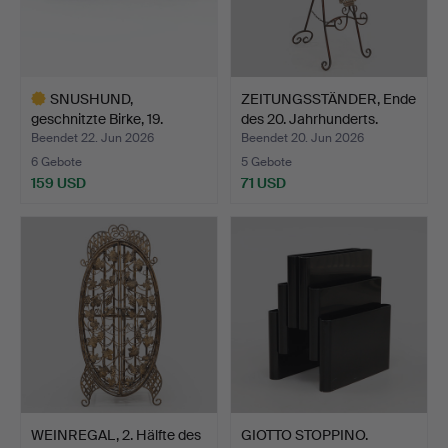
SNUSHUND,
ZEITUNGSSTÄNDER, Ende
geschnitzte Birke, 19.
des 20. Jahrhunderts.
Jahrhunde…
Beendet 22. Jun 2026
Beendet 20. Jun 2026
6 Gebote
5 Gebote
159 USD
71 USD
Ausgewähltes
Objekt
WEINREGAL, 2. Hälfte des
GIOTTO STOPPINO.