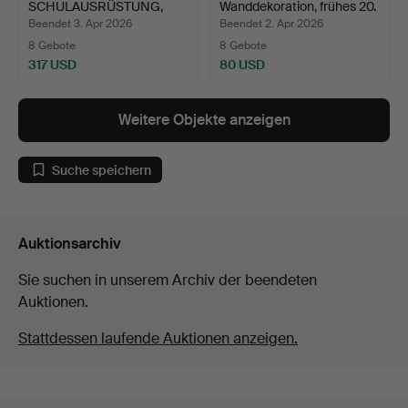
SCHULAUSRÜSTUNG,
Wanddekoration, frühes 20.
Verkehrsampel für B…
…
Beendet 3. Apr 2026
Beendet 2. Apr 2026
8 Gebote
8 Gebote
317 USD
80 USD
Ausgewähltes
Objekt
Weitere Objekte anzeigen
Suche speichern
Auktionsarchiv
Sie suchen in unserem Archiv der beendeten
Auktionen.
Stattdessen laufende Auktionen anzeigen.