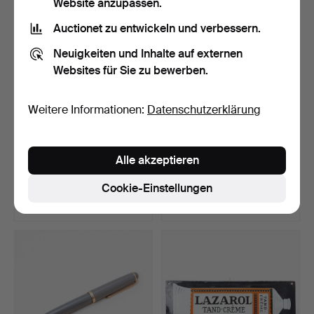
Website anzupassen.
Auctionet zu entwickeln und verbessern.
Neuigkeiten und Inhalte auf externen
Websites für Sie zu bewerben.
Weitere Informationen:
Datenschutzerklärung
SCHILD, Aborigine, erste
COCKTAILSHAKER,
Alle akzeptieren
Hälfte des 20. Ja…
Weißmetall.
Beendet 31. Mai 2026
Beendet 30. Mai 2026
Cookie-Einstellungen
4 Gebote
16 Gebote
53 USD
101 USD