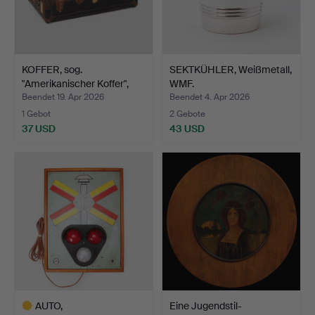
KOFFER, sog.
SEKTKÜHLER, Weißmetall,
"Amerikanischer Koffer",
WMF.
Anfa…
Beendet 19. Apr 2026
Beendet 4. Apr 2026
1 Gebot
2 Gebote
37 USD
43 USD
AUTO,
Eine Jugendstil-