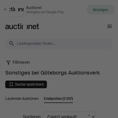
Auctionet
Anzeigen
Schließen
Verfügbar auf Google Play
Auctionet.com
Filtrieren
Sonstiges
Sonstiges bei Göteborgs Auktionsverk
bei
Suche speichern
Göteborgs
Laufende Auktionen
Endpreise
(2 617)
Auktionsverk
Endpreise
Sortieren