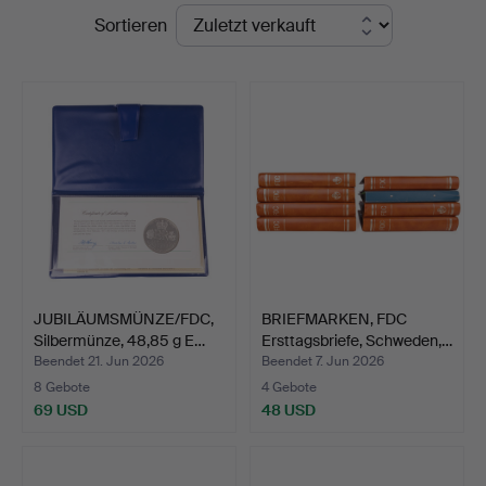
Endpreise
Sortieren
Kurage
Auktion
JUBILÄUMSMÜNZE/FDC,
BRIEFMARKEN, FDC
Silbermünze, 48,85 g E…
Ersttagsbriefe, Schweden,…
Beendet 21. Jun 2026
Beendet 7. Jun 2026
8 Gebote
4 Gebote
69 USD
48 USD