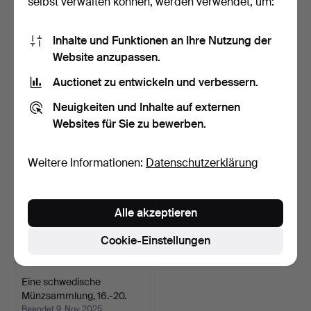
selbst verwalten können, werden verwendet, um:
Inhalte und Funktionen an Ihre Nutzung der
GEDENKMÜNZE, SEK 200
MEDAILLE, Gustav II Adolf,
Website anzupassen.
Geänderte Erbfolge, S…
eine Medaille z…
Beendet 25. Jan 2026
Beendet 4. Dez 2025
Auctionet zu entwickeln und verbessern.
3 Gebote
1 Gebot
Neuigkeiten und Inhalte auf externen
43 USD
32 USD
Websites für Sie zu bewerben.
Weitere Informationen:
Datenschutzerklärung
Alle akzeptieren
Cookie-Einstellungen
Eine schwedische
Münzsammlung, 16.-20.
Jah…
Beendet 9. Nov 2025