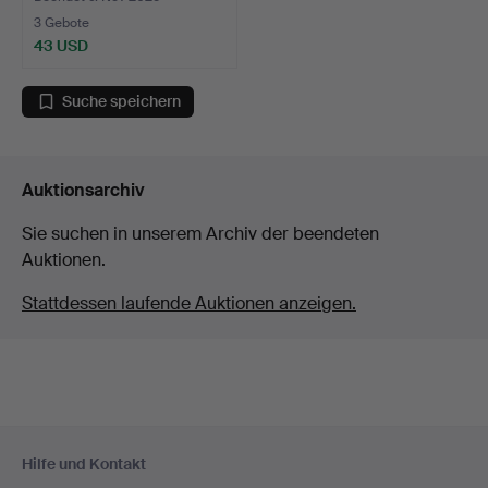
3 Gebote
43 USD
Suche speichern
Auktionsarchiv
Sie suchen in unserem Archiv der beendeten
Auktionen.
Stattdessen laufende Auktionen anzeigen.
Fußzeilen-
Hilfe und Kontakt
Navigation