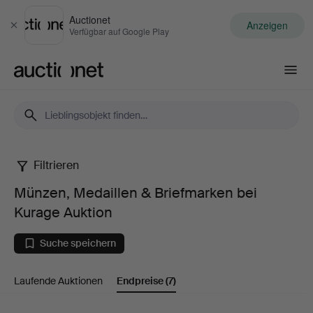
Auctionet
Anzeigen
Schließen
Verfügbar auf Google Play
Auctionet.com
Filtrieren
Münzen,
Münzen, Medaillen & Briefmarken bei
Medaillen
Kurage Auktion
&
Suche speichern
Briefmarken
Laufende Auktionen
Endpreise
(7)
bei