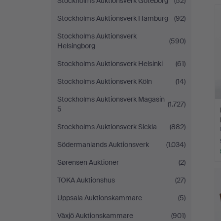
Stockholms Auktionsverk Göteborg
(52)
Stockholms Auktionsverk Hamburg
(92)
Stockholms Auktionsverk
(590)
Helsingborg
Stockholms Auktionsverk Helsinki
(61)
Stockholms Auktionsverk Köln
(14)
Stockholms Auktionsverk Magasin
(1.727)
5
Stockholms Auktionsverk Sickla
(882)
Södermanlands Auktionsverk
(1.034)
Sørensen Auktioner
(2)
TOKA Auktionshus
(27)
Uppsala Auktionskammare
(5)
Växjö Auktionskammare
(901)