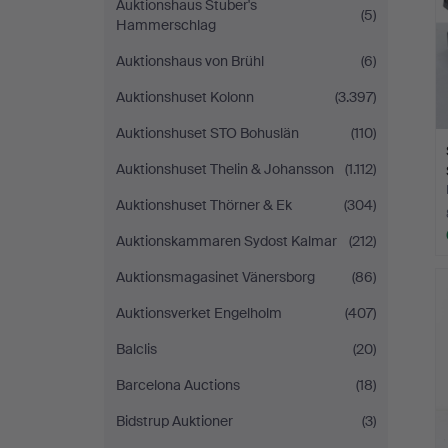
Auktionshaus Stuber's
(5)
Hammerschlag
Auktionshaus von Brühl
(6)
Auktionshuset Kolonn
(3.397)
Auktionshuset STO Bohuslän
(110)
Auktionshuset Thelin & Johansson
(1.112)
Auktionshuset Thörner & Ek
(304)
Auktionskammaren Sydost Kalmar
(212)
Auktionsmagasinet Vänersborg
(86)
Auktionsverket Engelholm
(407)
Balclis
(20)
Barcelona Auctions
(18)
Bidstrup Auktioner
(3)