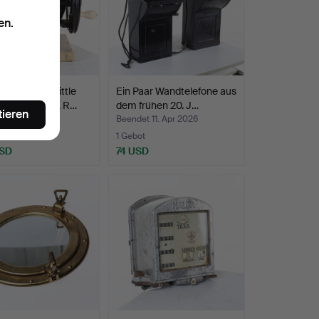
en.
SCHINE, "Little
Ein Paar Wandtelefone aus
", Nr. 80092, R…
dem frühen 20. J…
tieren
t 6. Mai 2026
Beendet 11. Apr 2026
te
1 Gebot
USD
74 USD