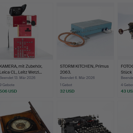
KAMERA, mit Zubehör,
STORM KITCHEN, Primus
FOTO
Leica CL, Leitz Wetzl…
2063.
Stück
Beendet 13. Mär 2026
Beendet 6. Mär 2026
Beende
9 Gebote
1 Gebot
4 Gebo
506 USD
32 USD
43 U