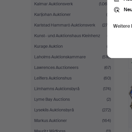
Kalmar Auktionsverk
(1.068)
Neu
Karljohan Auktioner
(5)
Karlstad Hammarö Auktionsverk
(273)
Weitere 
Kunst- und Auktionshaus Kleinhenz
(7)
Kurage Auktion
(2)
Laholms Auktionskammare
(516)
Lawrences Auctioneers
(67)
Leiflers Auktionshus
(60)
Limhamns Auktionsbyrå
(174)
Lyme Bay Auctions
(2)
Lysekils Auktionsbyrå
(272)
Markus Auktioner
(164)
Mauritz Widforss
(11)