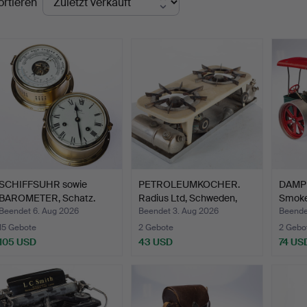
ortieren
SCHIFFSUHR sowie
PETROLEUMKOCHER.
DAMPF
BAROMETER, Schatz.
Radius Ltd, Schweden,
Smoke
Mit…
Kuns
Beendet 6. Aug 2026
Beendet 3. Aug 2026
Beendet
15 Gebote
2 Gebote
2 Gebo
105 USD
43 USD
74 US