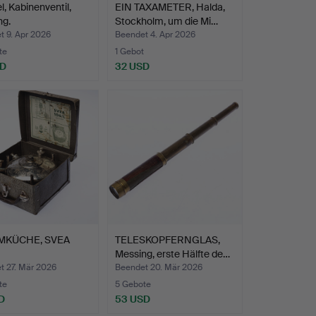
l, Kabinenventil,
EIN TAXAMETER, Halda,
ng.
Stockholm, um die Mi…
t 9. Apr 2026
Beendet 4. Apr 2026
te
1 Gebot
SD
32 USD
MKÜCHE, SVEA
TELESKOPFERNGLAS,
Messing, erste Hälfte de…
t 27. Mär 2026
Beendet 20. Mär 2026
te
5 Gebote
D
53 USD