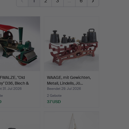
1
2
3
…
6
WALZE, "Old
WAAGE, mit Gewichten,
y" D36, Blech &
Metall, Lindells, Jö…
…
 31. Jul 2026
Beendet 29. Jul 2026
te
2 Gebote
D
37 USD