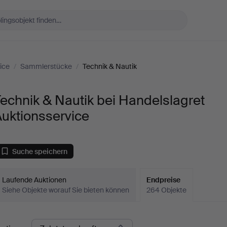
ice
/
Sammlerstücke
/
Technik & Nautik
echnik & Nautik bei Handelslagret
uktionsservice
Suche speichern
Laufende Auktionen
Endpreise
Siehe Objekte worauf Sie bieten können
264 Objekte
ndpreise