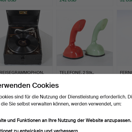
REISEGRAMMOPHON,
TELEFONE, 2 Stk.,
FERNR
His Masters Voice.
Kobra/Ericofon, Kunststo…
Messin
erwenden Cookies
Beendet 10. Jun 2026
Beendet 2. Jun 2026
Beende
2 Gebote
1 Gebot
1 Gebot
ookies sind für die Nutzung der Dienstleistung erforderlich. D
37 USD
32 USD
43 U
 die Sie selbst verwalten können, werden verwendet, um:
alte und Funktionen an Ihre Nutzung der Website anzupassen.
tionet zu entwickeln und verbessern.