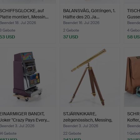
SCHIFFSGLOCKE, auf
BALANSVÅG, Göttingen, 1.
TISC
Platte montiert, Messin…
Hälfte des 20. Ja…
Gussei
Beendet 18. Jul 2026
Beendet 16. Jul 2026
Beendet
3 Gebote
2 Gebote
4 Gebo
53 USD
37 USD
58 U
EINARMIGER BANDIT,
STJÄRNKIKARE,
SCHRE
Joker "Crazy Pays Every…
zeitgenössisch, Messing,
Koffer
auf…
Beendet 3. Jul 2026
Beendet 3. Jul 2026
Beendet
14 Gebote
22 Gebote
1 Gebot
487 USD
242 USD
32 US