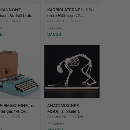
HKANNONE,
KARBIDLATERNEN, 2 Stk.,
sen, Stafsjö bruk.
erste Hälfte des 2…
 3. Jul 2026
Beendet 3. Jul 2026
te
2 Gebote
SD
37 USD
IBMASCHINE, mit
ANATOMISCHES
, Singer, 1960e…
MODELL, Skelett.
 1. Jul 2026
Beendet 24. Jun 2026
20 Gebote
D
169 USD