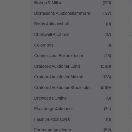
Bishop & Miller
(221)
Björnssons Auktionskammare
(177)
Borås Auktionshall
(11)
Chalkwell Auctions
(37)
Colombos
(1)
Connoisseur Bokauktioner
(23)
Crafoord Auktioner Lund
(580)
Crafoord Auktioner Malmö
(128)
Crafoord Auktioner Stockholm
(569)
Dreweatts Online
(8)
Ekenbergs Auktioner
(34)
Falun Auktionsbyrå
(11)
Formstad Auktioner
(152)