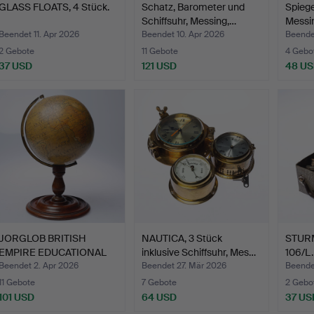
GLASS FLOATS, 4 Stück.
Schatz, Barometer und
Spiege
Schiffsuhr, Messing,…
Messi
Beendet 11. Apr 2026
Beendet 10. Apr 2026
Beende
2 Gebote
11 Gebote
4 Gebo
37 USD
121 USD
48 U
JORGLOB BRITISH
NAUTICA, 3 Stück
STUR
EMPIRE EDUCATIONAL
inklusive Schiffsuhr, Mes…
106/L.
GLOBE, …
Beendet 2. Apr 2026
Beendet 27. Mär 2026
Beende
11 Gebote
7 Gebote
2 Gebo
101 USD
64 USD
37 US