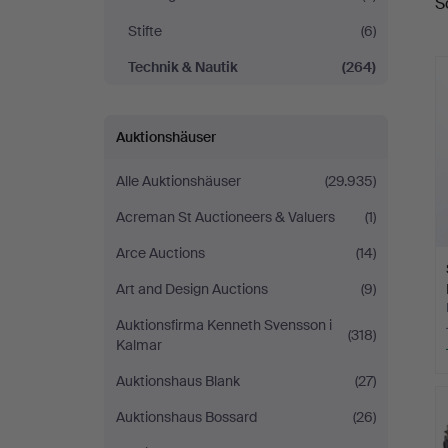
S
Stifte
(6)
Technik & Nautik
(264)
Auktionshäuser
Alle Auktionshäuser
(29.935)
Acreman St Auctioneers & Valuers
(1)
Arce Auctions
(14)
Art and Design Auctions
(9)
Auktionsfirma Kenneth Svensson i
(318)
Kalmar
Auktionshaus Blank
(27)
Auktionshaus Bossard
(26)