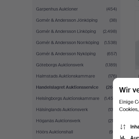
Garpenhus Auktioner
(454)
Gomér & Andersson Jönköping
(38)
Gomér & Andersson Linköping
(2.498)
Gomér & Andersson Norrköping
(1.538)
Gomér & Andersson Nyköping
(657)
Göteborgs Auktionsverk
(1.189)
Halmstads Auktionskammare
(176)
Handelslagret Auktionsservice
(264)
Wir v
Helsingborgs Auktionskammare
(1.453)
Einige C
Cookies,
Hälsinglands Auktionsverk
(132)
Höganäs Auktionsverk
(212)
Inh
Höörs Auktionshall
(96)
Auc