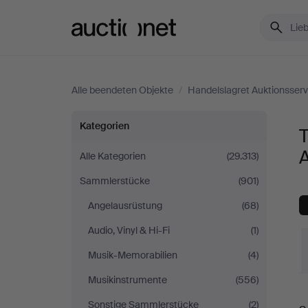
Auctionet.com
Alle beendeten Objekte
/
Handelslagret Auktionsserv
Technik
Kategorien
T
&
A
Alle Kategorien
(29.313)
Sammlerstücke
(901)
Nautik
Angelausrüstung
(68)
bei
Audio, Vinyl & Hi-Fi
(1)
Handelslagret
Musik-Memorabilien
(4)
Musikinstrumente
(556)
Auktionsservice
E
Sonstige Sammlerstücke
(2)