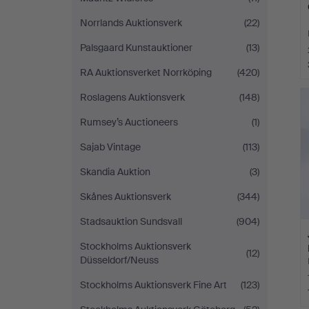
Norrlands Auktionsverk
(22)
Palsgaard Kunstauktioner
(13)
RA Auktionsverket Norrköping
(420)
Roslagens Auktionsverk
(148)
Rumsey’s Auctioneers
(1)
Sajab Vintage
(113)
Skandia Auktion
(3)
Skånes Auktionsverk
(344)
Stadsauktion Sundsvall
(904)
Stockholms Auktionsverk
(12)
Düsseldorf/Neuss
Stockholms Auktionsverk Fine Art
(123)