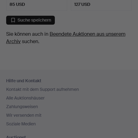
85 USD
127 USD
Suche speichern
Sie können auch in
Beendete Auktionen aus unserem
Archiv
suchen.
Fußzeilen-
Hilfe und Kontakt
Navigation
Kontakt mit dem Support aufnehmen
Alle Auktionshäuser
Zahlungsweisen
Wir versenden mit
Soziale Medien
Auctionet