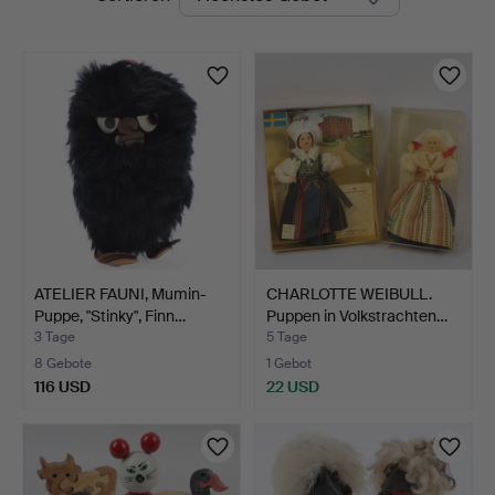
Auktionen
ATELIER FAUNI, Mumin-
CHARLOTTE WEIBULL.
Puppe, "Stinky", Finn…
Puppen in Volkstrachten…
3 Tage
5 Tage
8 Gebote
1 Gebot
116 USD
22 USD