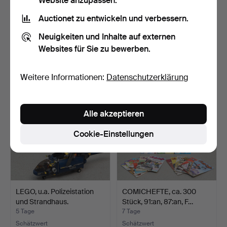
Website anzupassen.
Auctionet zu entwickeln und verbessern.
GLEISMATERIAL, H0,
SPIELZEUGFIGUR,
Märklin und Liliput.
Weichplastik, "Barney", Fa…
Neuigkeiten und Inhalte auf externen
4 Std 50 Min
5 Tage
Websites für Sie zu bewerben.
Schätzwert
Schätzwert
106 USD
85 USD
Weitere Informationen:
Datenschutzerklärung
Alle akzeptieren
Cookie-Einstellungen
LEGO, u.a. Polizeistation
COMICHEFTE, ca. 300
und Strandhaus.
Stück, 91:an, 87:an, F…
5 Tage
7 Tage
Schätzwert
Schätzwert