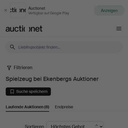
Auctionet
Anzeigen
Schließen
Verfügbar auf Google Play
Auctionet.com
Filtrieren
Spielzeug
Spielzeug bei Ekenbergs Auktioner
bei
Suche speichern
Ekenbergs
Laufende Auktionen
(8)
Endpreise
Auktioner
Laufende
Sortieren