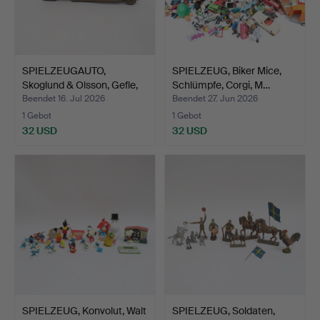
SPIELZEUGAUTO,
SPIELZEUG, Biker Mice,
Skoglund & Olsson, Gefle,
Schlümpfe, Corgi, M…
E…
Beendet 16. Jul 2026
Beendet 27. Jun 2026
1 Gebot
1 Gebot
32 USD
32 USD
SPIELZEUG, Konvolut, Walt
SPIELZEUG, Soldaten,