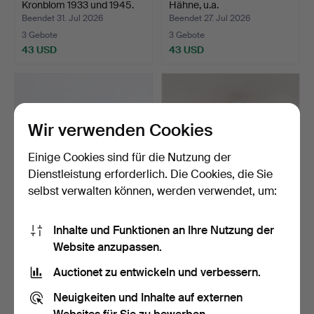
Kronblom 1933 und 1945.
Hähne, u.a.
Beendet 31. Jul 2026
Beendet 27. Jul 2026
3 Gebote
3 Gebote
43 USD
43 USD
Wir verwenden Cookies
Einige Cookies sind für die Nutzung der
Dienstleistung erforderlich. Die Cookies, die Sie
selbst verwalten können, werden verwendet, um:
ZUGSET, Märklin.
WALDORFPUPPEN 3-teilig,
Inhalte und Funktionen an Ihre Nutzung der
mit Volkstracht.
Website anzupassen.
Beendet 22. Feb 2026
Beendet 15. Mär 2026
3 Gebote
2 Gebote
Auctionet zu entwickeln und verbessern.
37 USD
37 USD
Neuigkeiten und Inhalte auf externen