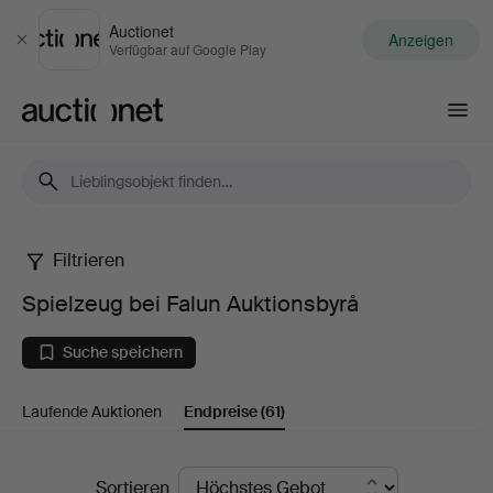
Auctionet
Anzeigen
Schließen
Verfügbar auf Google Play
Auctionet.com
Filtrieren
Spielzeug
Spielzeug bei Falun Auktionsbyrå
bei
Suche speichern
Falun
Laufende Auktionen
Endpreise
(61)
Auktionsbyrå
Endpreise
Sortieren