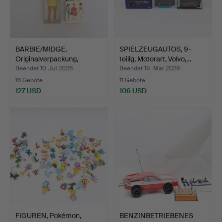
BARBIE/MIDGE,
SPIELZEUGAUTOS, 9-
Originalverpackung,
teilig, Motorart, Volvo,…
gestempe…
Beendet 10. Jul 2026
Beendet 18. Mär 2026
16 Gebote
11 Gebote
127 USD
106 USD
FIGUREN, Pokémon,
BENZINBETRIEBENES