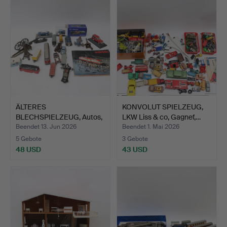
ÄLTERES
KONVOLUT SPIELZEUG,
BLECHSPIELZEUG, Autos,
LKW Liss & co, Gagnef,…
mimic toys,…
Beendet 13. Jun 2026
Beendet 1. Mai 2026
5 Gebote
3 Gebote
48 USD
43 USD