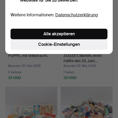
Websites für Sie zu bewerben.
Weitere Informationen:
Datenschutzerklärung
Alle akzeptieren
Cookie-Einstellungen
PUPPE, mit Volkstracht.
ZUGSET, Märklin, erste
Hälfte des 20. Jahr…
Beendet 20. Feb 2026
Beendet 23. Mai 2026
2 Gebote
1 Gebot
37 USD
32 USD