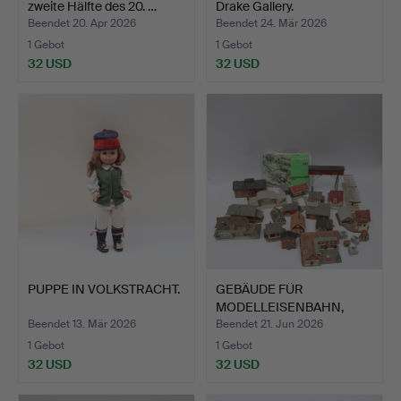
zweite Hälfte des 20. …
Drake Gallery.
Beendet 20. Apr 2026
Beendet 24. Mär 2026
1 Gebot
1 Gebot
32 USD
32 USD
PUPPE IN VOLKSTRACHT.
GEBÄUDE FÜR
MODELLEISENBAHN,
Faller, Helja…
Beendet 13. Mär 2026
Beendet 21. Jun 2026
1 Gebot
1 Gebot
32 USD
32 USD