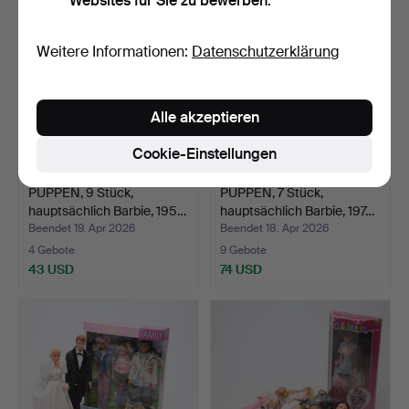
Websites für Sie zu bewerben.
Weitere Informationen:
Datenschutzerklärung
Alle akzeptieren
Cookie-Einstellungen
PUPPEN, 9 Stück,
PUPPEN, 7 Stück,
hauptsächlich Barbie, 195…
hauptsächlich Barbie, 197…
Beendet 19. Apr 2026
Beendet 18. Apr 2026
4 Gebote
9 Gebote
43 USD
74 USD