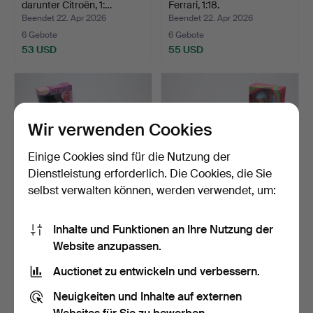
darunter Citroën, 1:…
Ferrari, 1:18.
Beendet 22. Apr 2026
Beendet 22. Apr 2026
6 Gebote
6 Gebote
53 USD
55 USD
Wir verwenden Cookies
Einige Cookies sind für die Nutzung der
Dienstleistung erforderlich. Die Cookies, die Sie
selbst verwalten können, werden verwendet, um:
PUPPEN, 7 Stück,
PUPPEN, 7 Stück,
Inhalte und Funktionen an Ihre Nutzung der
hauptsächlich Barbie, 196…
hauptsächlich Barbie, 199…
Website anzupassen.
Beendet 19. Apr 2026
Beendet 19. Apr 2026
1 Gebot
1 Gebot
Auctionet zu entwickeln und verbessern.
32 USD
32 USD
Neuigkeiten und Inhalte auf externen