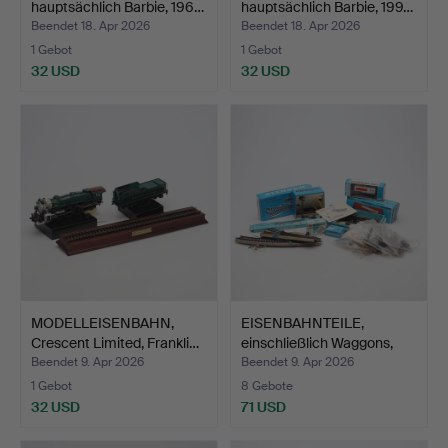
hauptsächlich Barbie, 196…
hauptsächlich Barbie, 199…
Beendet 18. Apr 2026
Beendet 18. Apr 2026
1 Gebot
1 Gebot
32 USD
32 USD
MODELLEISENBAHN,
EISENBAHNTEILE,
Crescent Limited, Frankli…
einschließlich Waggons,
Mä…
Beendet 9. Apr 2026
Beendet 9. Apr 2026
1 Gebot
8 Gebote
32 USD
71 USD