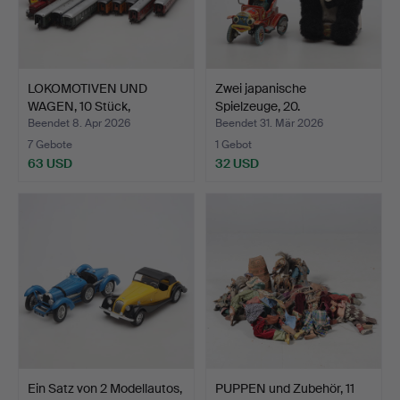
LOKOMOTIVEN UND
Zwei japanische
WAGEN, 10 Stück,
Spielzeuge, 20.
Fleischma…
Jahrhunder…
Beendet 8. Apr 2026
Beendet 31. Mär 2026
7 Gebote
1 Gebot
63 USD
32 USD
Ein Satz von 2 Modellautos,
PUPPEN und Zubehör, 11