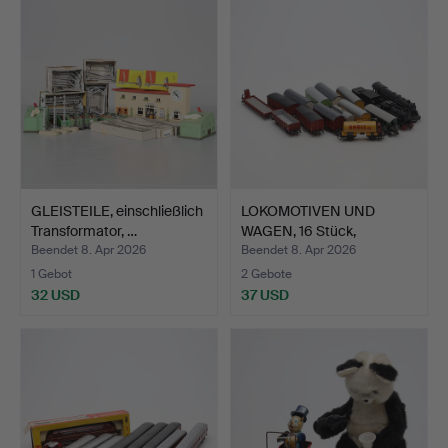
GLEISTEILE, einschließlich
LOKOMOTIVEN UND
Transformator, …
WAGEN, 16 Stück,
Fleischma…
Beendet 8. Apr 2026
Beendet 8. Apr 2026
1 Gebot
2 Gebote
32 USD
37 USD