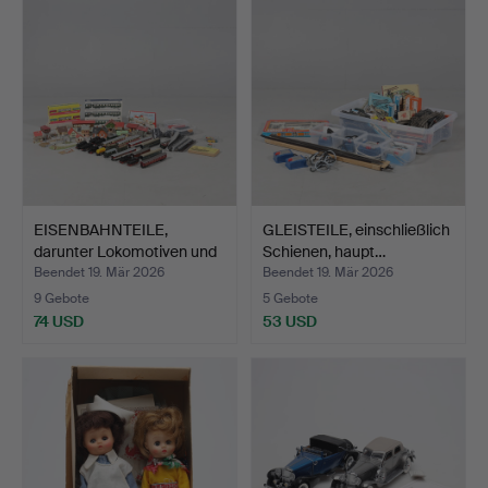
EISENBAHNTEILE,
GLEISTEILE, einschließlich
darunter Lokomotiven und
Schienen, haupt…
W…
Beendet 19. Mär 2026
Beendet 19. Mär 2026
9 Gebote
5 Gebote
74 USD
53 USD