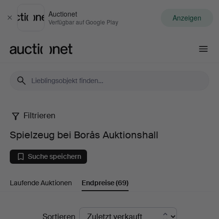
Auctionet
Anzeigen
Schließen
Verfügbar auf Google Play
Auctionet.com
Filtrieren
Spielzeug
Spielzeug bei Borås Auktionshall
bei
Suche speichern
Borås
Laufende Auktionen
Endpreise
(69)
Auktionshall
Endpreise
Sortieren