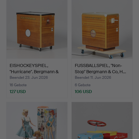
EISHOCKEYSPIEL,
FUSSBALLSPIEL, "Non-
"Hurricane". Bergmann &
Stop" Bergmann & Co, H…
Co…
Beendet 23. Jun 2026
Beendet 11. Jun 2026
16 Gebote
6 Gebote
127 USD
106 USD