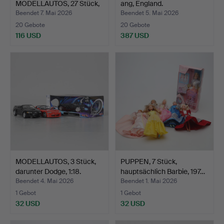
MODELLAUTOS, 27 Stück,
ang, England.
gr…
Beendet 7. Mai 2026
Beendet 5. Mai 2026
20 Gebote
20 Gebote
116 USD
387 USD
MODELLAUTOS, 3 Stück,
PUPPEN, 7 Stück,
darunter Dodge, 1:18.
hauptsächlich Barbie, 197…
Beendet 4. Mai 2026
Beendet 1. Mai 2026
1 Gebot
1 Gebot
32 USD
32 USD