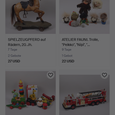
SPIELZEUGPFERD auf
ATELIER FAUNI. Trolle,
Rädern, 20. Jh.
"Peikko", "Nipi", "…
7 Tage
9 Tage
2 Gebote
1 Gebot
27 USD
22 USD