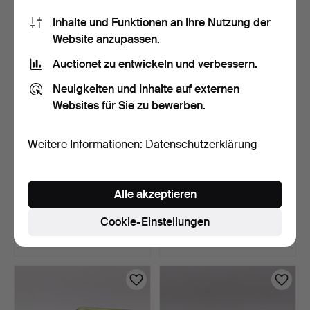
22 USD
22 USD
Inhalte und Funktionen an Ihre Nutzung der
Website anzupassen.
Auctionet zu entwickeln und verbessern.
Neuigkeiten und Inhalte auf externen
Websites für Sie zu bewerben.
Weitere Informationen:
Datenschutzerklärung
BLECHSPIELZEUG,
BLECHSPIELZEUG,
Alle akzeptieren
Motorrad mit Beiwagen, MS
Modern Toys, Masudaya
…
Toys…
7 Tage
7 Tage
Cookie-Einstellungen
Schätzwert
Schätzwert
53 USD
53 USD