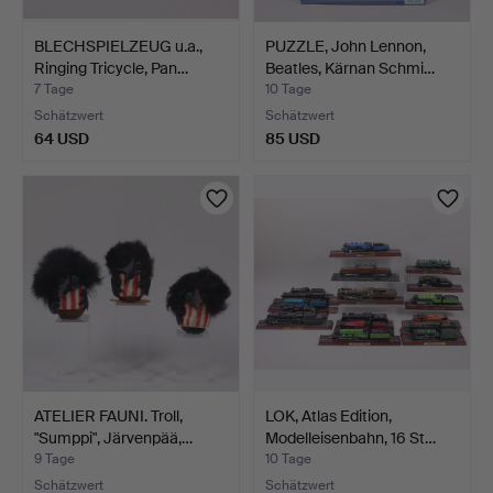
BLECHSPIELZEUG u.a.,
PUZZLE, John Lennon,
Ringing Tricycle, Pan…
Beatles, Kärnan Schmi…
7 Tage
10 Tage
Schätzwert
Schätzwert
64 USD
85 USD
ATELIER FAUNI. Troll,
LOK, Atlas Edition,
"Sumppi", Järvenpää,…
Modelleisenbahn, 16 St…
9 Tage
10 Tage
Schätzwert
Schätzwert