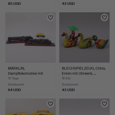
85 USD
43 USD
MÄRKLIN,
BLECHSPIELZEUG, China,
Dampflokomotive mit
Enten mit Uhrwerk, …
Tender, mm, 5…
10 Tage
16 Std
Schätzwert
Schätzwert
64 USD
43 USD