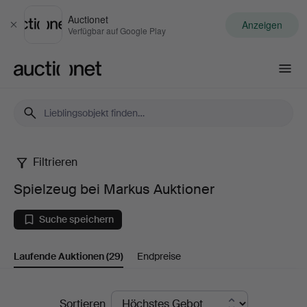
Auctionet
Anzeigen
Schließen
Verfügbar auf Google Play
Auctionet.com
Filtrieren
Spielzeug
Spielzeug bei Markus Auktioner
bei
Suche speichern
Markus
Laufende Auktionen
(29)
Endpreise
Auktioner
Laufende
Sortieren