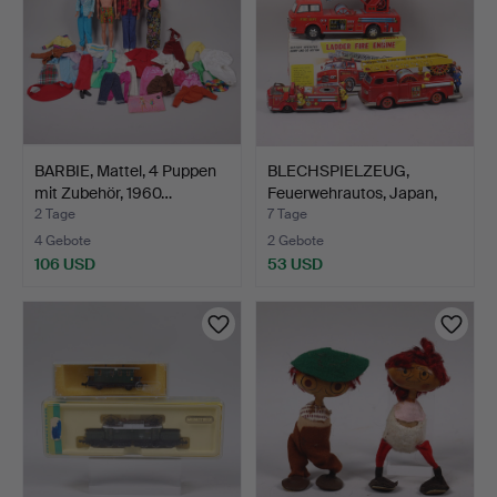
BARBIE, Mattel, 4 Puppen
BLECHSPIELZEUG,
mit Zubehör, 1960…
Feuerwehrautos, Japan,
Yos…
2 Tage
7 Tage
4 Gebote
2 Gebote
106 USD
53 USD