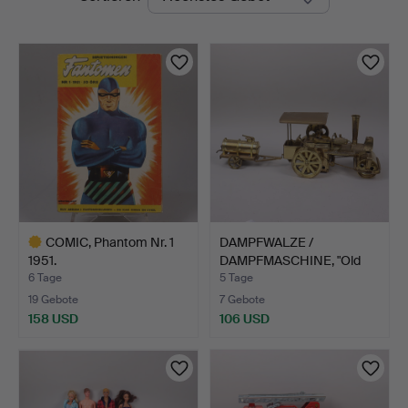
Auktionen
COMIC, Phantom Nr. 1
DAMPFWALZE /
1951.
DAMPFMASCHINE, "Old
Smokey", …
6 Tage
5 Tage
19 Gebote
7 Gebote
158 USD
106 USD
Ausgewähltes
Objekt