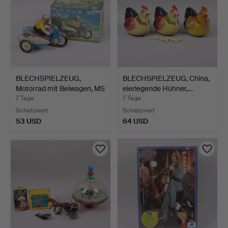
BLECHSPIELZEUG,
BLECHSPIELZEUG, China,
Motorrad mit Beiwagen, MS
eierlegende Hühner,…
…
7 Tage
7 Tage
Schätzwert
Schätzwert
53 USD
64 USD