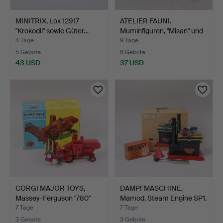
MINITRIX, Lok 12917
ATELIER FAUNI.
"Krokodil" sowie Güter…
Muminfiguren, "Misan" und
"…
4 Tage
9 Tage
5 Gebote
6 Gebote
43 USD
37 USD
CORGI MAJOR TOYS,
DAMPFMASCHINE,
Massey-Ferguson "780"
Mamod, Steam Engine SP1.
Mä…
7 Tage
7 Tage
3 Gebote
3 Gebote