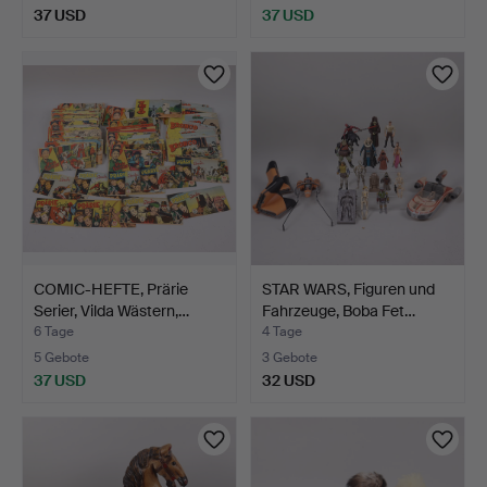
37 USD
37 USD
COMIC-HEFTE, Prärie
STAR WARS, Figuren und
Serier, Vilda Wästern,…
Fahrzeuge, Boba Fet…
6 Tage
4 Tage
5 Gebote
3 Gebote
37 USD
32 USD