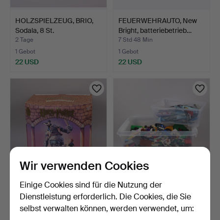
HOLZSPIELZEUG, BRIO,
FEUERWEHRAUTO, New
Sodala, 8 St.
Bright, batteriebetrieb…
2 Tage
7 Std 48 Min
1 Gebot
1 Gebot
22 USD
22 USD
Wir verwenden Cookies
Einige Cookies sind für die Nutzung der
HARRY POTTER, Mattel,
LEGO, diverse Teile.
"Battling the Mounta…
Dienstleistung erforderlich. Die Cookies, die Sie
2 Tage
11 Tage
selbst verwalten können, werden verwendet, um:
1 Gebot
1 Gebot