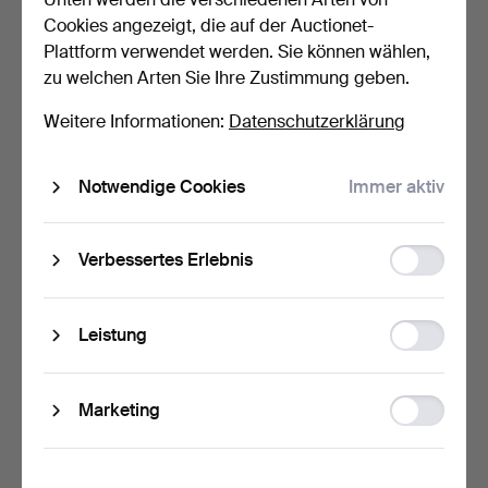
35 USD
35 USD
Cookies angezeigt, die auf der Auctionet-
Plattform verwendet werden. Sie können wählen,
zu welchen Arten Sie Ihre Zustimmung geben.
Weitere Informationen:
Datenschutzerklärung
Notwendige Cookies
Immer aktiv
Function
Verbessertes Erlebnis
storage
SCHAUKELPFERD, frühes
PUPPENSCHULBANK,
20. Jahrhundert.
zwei Stück.
Statistic
Beendet 4. Okt 2015
Beendet 19. Mai 2014
Leistung
storage
21 Gebote
1 Gebot
163 USD
35 USD
Ad
Marketing
storage