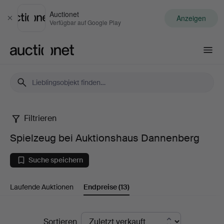
Auctionet
Anzeigen
Schließen
Verfügbar auf Google Play
Auctionet.com
Filtrieren
Spielzeug
Spielzeug bei Auktionshaus Dannenberg
bei
Suche speichern
Auktionshaus
Laufende Auktionen
Endpreise
(13)
Dannenberg
Endpreise
Sortieren