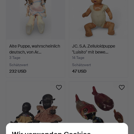
Alte Puppe, wahrscheinlich
JC. S.A. Zelluloidpuppe
deutsch, von Ar…
"Luisito" mit bewe…
3 Tage
14 Tage
Schätzwert
Schätzwert
232 USD
47 USD