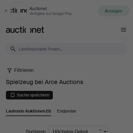
Auctionet
Anzeigen
Schließen
Verfügbar auf Google Play
Auctionet.com
Filtrieren
Spielzeug
Spielzeug bei Arce Auctions
bei
Suche speichern
Arce
Laufende Auktionen
(9)
Endpreise
Auctions
Laufende
Sortieren