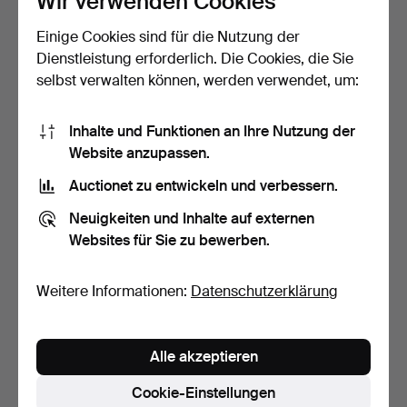
Wir verwenden Cookies
Einige Cookies sind für die Nutzung der
Sammlung von zwei
"Pez grande, Pez chico".
Puppen aus
Zwei Vintage-Blec…
Dienstleistung erforderlich. Die Cookies, die Sie
Kompositionsm…
14 Tage
14 Tage
selbst verwalten können, werden verwendet, um:
Schätzwert
Schätzwert
47 USD
35 USD
Inhalte und Funktionen an Ihre Nutzung der
Website anzupassen.
Auctionet zu entwickeln und verbessern.
Neuigkeiten und Inhalte auf externen
Websites für Sie zu bewerben.
Weitere Informationen:
Datenschutzerklärung
Kewpie. Vintage Lefton,
Sammlung von drei Puppen
Alle akzeptieren
Babyfigur aus poly…
aus Kompositionsm…
14 Tage
14 Tage
Cookie-Einstellungen
Schätzwert
Schätzwert