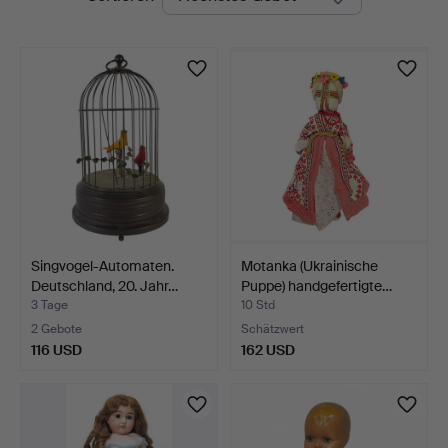
Auktionen
Singvogel-Automaten.
Motanka (Ukrainische
Deutschland, 20. Jahr…
Puppe) handgefertigte…
3 Tage
10 Std
2 Gebote
Schätzwert
116 USD
162 USD