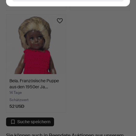
47 USD
58 USD
Bela. Französische Puppe
aus den 1950er Ja…
14 Tage
Schätzwert
52 USD
Suche speichern
Sie können auch in
Beendete Auktionen aus unserem