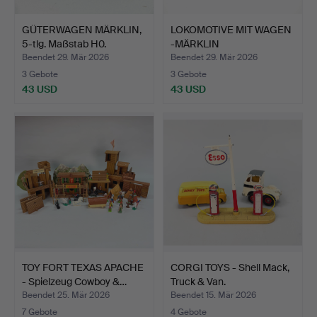
GÜTERWAGEN MÄRKLIN,
LOKOMOTIVE MIT WAGEN
5-tlg. Maßstab H0.
-MÄRKLIN
Dampflokomot…
Beendet 29. Mär 2026
Beendet 29. Mär 2026
3 Gebote
3 Gebote
43 USD
43 USD
TOY FORT TEXAS APACHE
CORGI TOYS - Shell Mack,
- Spielzeug Cowboy &…
Truck & Van.
Beendet 25. Mär 2026
Beendet 15. Mär 2026
7 Gebote
4 Gebote