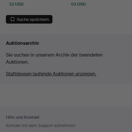
32 USD
53 USD
Suche speichern
Auktionsarchiv
Sie suchen in unserem Archiv der beendeten
Auktionen.
Stattdessen laufende Auktionen anzeigen.
Fußzeilen-
Hilfe und Kontakt
Navigation
Kontakt mit dem Support aufnehmen