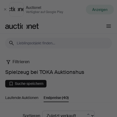
Auctionet
Anzeigen
Schließen
Verfügbar auf Google Play
Auctionet.com
Filtrieren
Spielzeug
Spielzeug bei TOKA Auktionshus
bei
Suche speichern
TOKA
Laufende Auktionen
Endpreise
(40)
Auktionshus
Endpreise
Sortieren