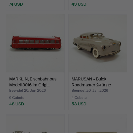
74 USD
43 USD
MÄRKLIN, Eisenbahnbus
MARUSAN - Buick
Modell 3016 im Origi…
Roadmaster 2-türige
Limous…
Beendet 20. Jan 2026
Beendet 20. Jan 2026
6 Gebote
4 Gebote
48 USD
53 USD