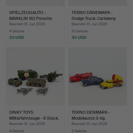
SPIELZEUGAUTO -
TEKNO DÄNEMARK -
MÄRKLIN 182 Porsche
Dodge Truck. Carlsberg
356A, …
Bra…
Beendet 31. Jan 2026
Beendet 31. Jan 2026
4 Gebote
13 Gebote
33 USD
95 USD
DINKY TOYS
TEKNO DENMARK -
Militärfahrzeuge - 6 Stück.
Modellautos 3-tlg.
Beendet 31. Jan 2026
Beendet 31. Jan 2026
4 Gebote
5 Gebote