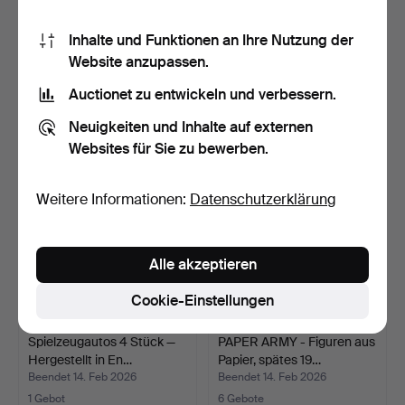
LIMA H0 GÜTERZUGSET -
Ein Spielzeuglaster,
Inhalte und Funktionen an Ihre Nutzung der
Maßstab: H0 T43 Loko…
'Société nationale de…
Website anzupassen.
Beendet 19. Feb 2026
Beendet 15. Feb 2026
Auctionet zu entwickeln und verbessern.
4 Gebote
1 Gebot
58 USD
43 USD
Neuigkeiten und Inhalte auf externen
Websites für Sie zu bewerben.
Weitere Informationen:
Datenschutzerklärung
Alle akzeptieren
Cookie-Einstellungen
Spielzeugautos 4 Stück —
PAPER ARMY - Figuren aus
Hergestellt in En…
Papier, spätes 19…
Beendet 14. Feb 2026
Beendet 14. Feb 2026
1 Gebot
6 Gebote