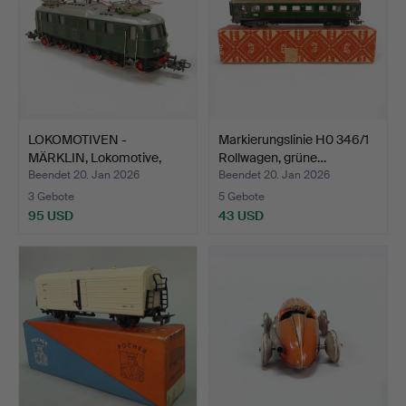
LOKOMOTIVEN -
Markierungslinie H0 346/1
MÄRKLIN, Lokomotive,
Rollwagen, grüne…
3024, E…
Beendet 20. Jan 2026
Beendet 20. Jan 2026
3 Gebote
5 Gebote
95 USD
43 USD