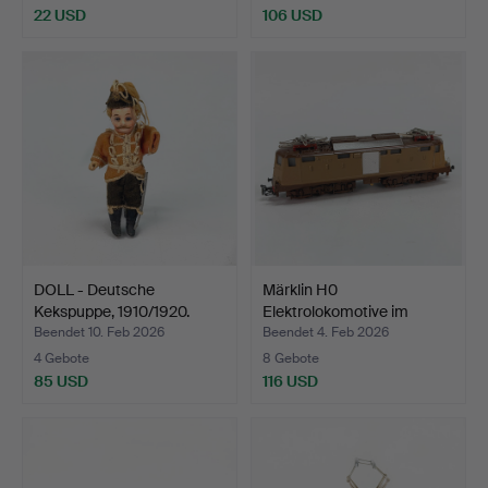
22 USD
106 USD
DOLL - Deutsche
Märklin H0
Kekspuppe, 1910/1920.
Elektrolokomotive im
Maßstab H0…
Beendet 10. Feb 2026
Beendet 4. Feb 2026
4 Gebote
8 Gebote
85 USD
116 USD