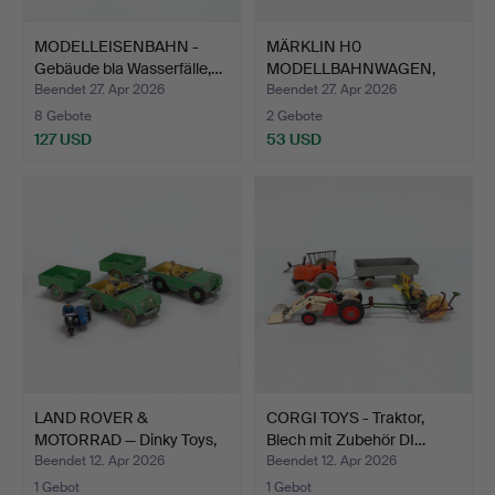
MODELLEISENBAHN -
MÄRKLIN H0
Gebäude bla Wasserfälle,…
MODELLBAHNWAGEN,
schwedischer D…
Beendet 27. Apr 2026
Beendet 27. Apr 2026
8 Gebote
2 Gebote
127 USD
53 USD
LAND ROVER &
CORGI TOYS - Traktor,
MOTORRAD — Dinky Toys,
Blech mit Zubehör DI…
herges…
Beendet 12. Apr 2026
Beendet 12. Apr 2026
1 Gebot
1 Gebot