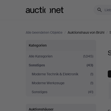
Auctionet.com
Alle beendeten Objekte
/
Auktionshaus von Brühl
/
Sonstiges
Kategorien
S
bei
Alle Kategorien
(1.045)
Sonstiges
(43)
Auktionshaus
Moderne Technik & Elektronik
(1)
von
Moderne Werkzeuge
(1)
Brühl
Sonstiges
(41)
E
Auktionshäuser