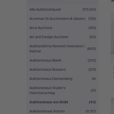
S
Alle Auktionshäuser
(173.561)
Acreman St Auctioneers & Valuers
(126)
Arce Auctions
(182)
Art and Design Auctions
(50)
Auktionsfirma Kenneth Svensson i
(865)
Kalmar
Auktionshaus Blank
(242)
Auktionshaus Bossard
(201)
Auktionshaus Dannenberg
(4)
Auktionshaus Stuber's
(31)
Hammerschlag
Auktionshaus von Brühl
(43)
Auktionshuset Kolonn
(11.317)