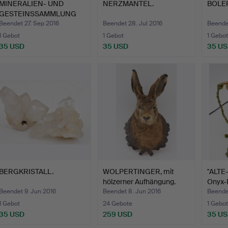
MINERALIEN- UND
NERZMANTEL.
BOLER
GESTEINSSAMMLUNG
AUF SCHAU…
Beendet 27. Sep 2016
Beendet 28. Jul 2016
Beendet
1 Gebot
1 Gebot
1 Gebot
35 USD
35 USD
35 U
BERGKRISTALL.
WOLPERTINGER, mit
"ALTE
hölzerner Aufhängung.
Onyx-
Beendet 9. Jun 2016
Beendet 8. Jun 2016
Beende
1 Gebot
24 Gebote
1 Gebot
35 USD
259 USD
35 U