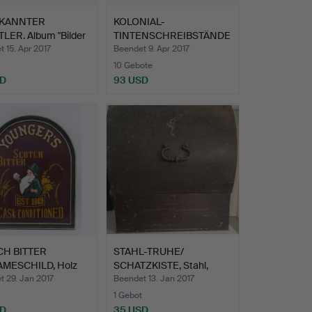
KANNTER
KOLONIAL-
LER. Album "Bilder
TINTENSCHREIBSTÄNDE
c…
R, Horn/ Mess…
 15. Apr 2017
Beendet 9. Apr 2017
10 Gebote
SD
93 USD
CH BITTER
STAHL-TRUHE/
MESCHILD, Holz
SCHATZKISTE, Stahl,
ufh…
innen rot…
 29. Jan 2017
Beendet 13. Jan 2017
1 Gebot
SD
35 USD