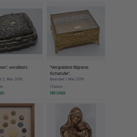
en", versilbert.
"Vergoldete filigrane
Schatulle".
t 2. Mär 2016
Beendet 1. Mär 2016
te
1 Gebot
SD
116 USD