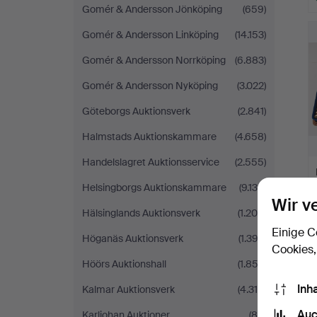
Gomér & Andersson Jönköping
(659)
Gomér & Andersson Linköping
(14.153)
Gomér & Andersson Norrköping
(6.883)
Gomér & Andersson Nyköping
(3.022)
Göteborgs Auktionsverk
(2.841)
Halmstads Auktionskammare
(4.658)
Handelslagret Auktionsservice
(2.555)
Helsingborgs Auktionskammare
(9.139)
Wir v
Hälsinglands Auktionsverk
(1.208)
Einige C
Höganäs Auktionsverk
(1.392)
Cookies,
Höörs Auktionshall
(1.852)
Inh
Kalmar Auktionsverk
(4.319)
Auc
Karljohan Auktioner
(85)