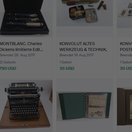
MONTBLANC. Charles
KONVOLUT ALTES
KONV
Dickens limitierte Edit…
WERKZEUG & TECHNIK,
POST
u.a. Ga…
KAISE
Beendet 28. Aug 2017
Beendet 19. Aug 2017
Beendet
BUND
12 Gebote
1 Gebot
1 Gebot
790 USD
35 USD
35 U