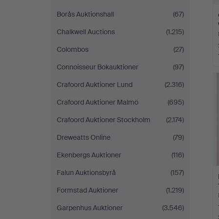
Borås Auktionshall
(67)
Chalkwell Auctions
(1.215)
Colombos
(27)
Connoisseur Bokauktioner
(97)
Crafoord Auktioner Lund
(2.316)
Crafoord Auktioner Malmö
(695)
Crafoord Auktioner Stockholm
(2.174)
Dreweatts Online
(79)
Ekenbergs Auktioner
(116)
Falun Auktionsbyrå
(157)
Formstad Auktioner
(1.219)
Garpenhus Auktioner
(3.546)