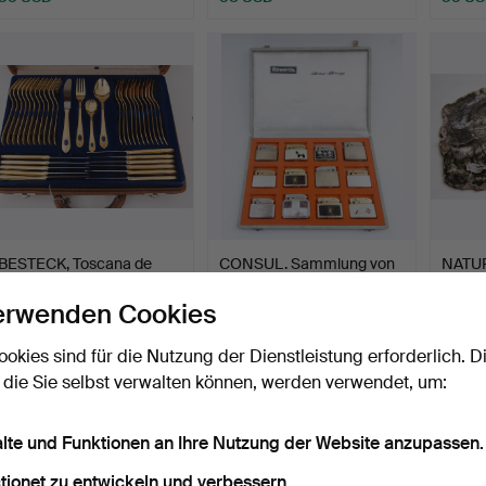
BESTECK, Toscana de
CONSUL. Sammlung von
NATUR
luxe Modell 1280 L kob…
Feuerzeugen.
Beendet 3. Jan 2017
Beendet 30. Dez 2016
Beendet
erwenden Cookies
11 Gebote
1 Gebot
1 Gebot
750 USD
35 USD
35 U
ookies sind für die Nutzung der Dienstleistung erforderlich. D
 die Sie selbst verwalten können, werden verwendet, um:
alte und Funktionen an Ihre Nutzung der Website anzupassen.
tionet zu entwickeln und verbessern.