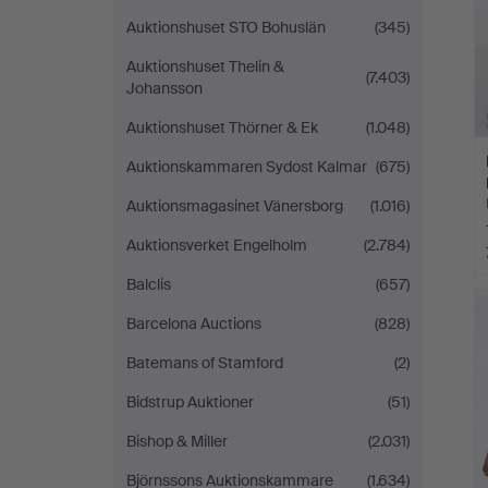
Auktionshuset STO Bohuslän
(345)
Auktionshuset Thelin &
(7.403)
Johansson
Auktionshuset Thörner & Ek
(1.048)
Auktionskammaren Sydost Kalmar
(675)
Auktionsmagasinet Vänersborg
(1.016)
Auktionsverket Engelholm
(2.784)
Balclis
(657)
Barcelona Auctions
(828)
Batemans of Stamford
(2)
Bidstrup Auktioner
(51)
Bishop & Miller
(2.031)
Björnssons Auktionskammare
(1.634)