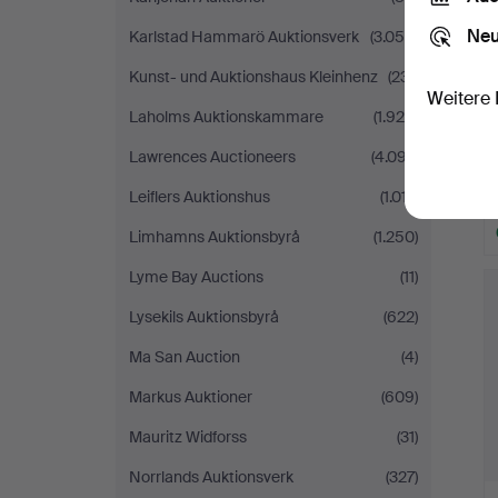
Neu
Karlstad Hammarö Auktionsverk
(3.055)
Kunst- und Auktionshaus Kleinhenz
(231)
Weitere 
Laholms Auktionskammare
(1.929)
Lawrences Auctioneers
(4.097)
Leiflers Auktionshus
(1.017)
Limhamns Auktionsbyrå
(1.250)
Lyme Bay Auctions
(11)
Lysekils Auktionsbyrå
(622)
Ma San Auction
(4)
Markus Auktioner
(609)
Mauritz Widforss
(31)
Norrlands Auktionsverk
(327)