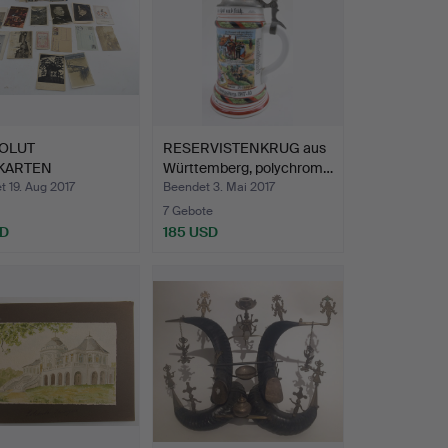
OLUT
RESERVISTENKRUG aus
KARTEN
Württemberg, polychrom…
RREICH BIS
 19. Aug 2017
Beendet 3. Mai 2017
ES…
7 Gebote
SD
185 USD