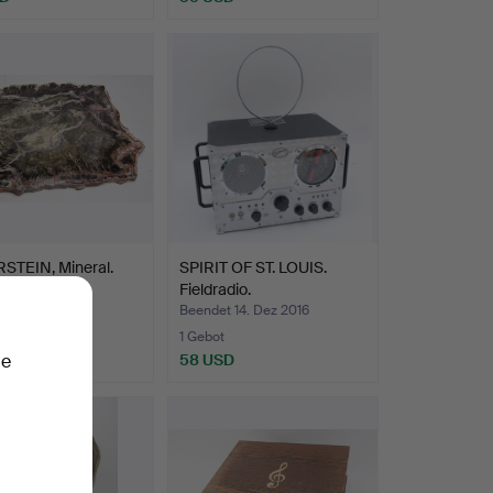
STEIN, Mineral.
SPIRIT OF ST. LOUIS.
Fieldradio.
 17. Dez 2016
Beendet 14. Dez 2016
1 Gebot
SD
58 USD
ie