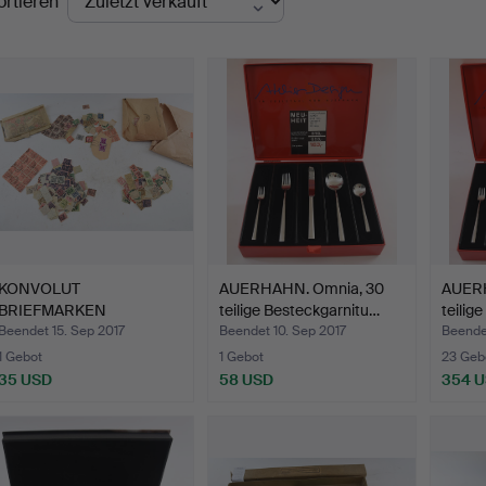
ortieren
KONVOLUT
AUERHAHN. Omnia, 30
AUERH
BRIEFMARKEN
teilige Besteckgarnitu…
teilig
DEUR`TSCHES REICH
Beendet 15. Sep 2017
Beendet 10. Sep 2017
Beendet
BIS…
1 Gebot
1 Gebot
23 Geb
35 USD
58 USD
354 