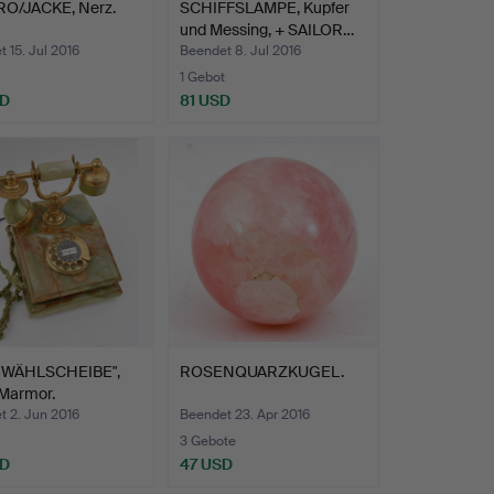
O/JACKE, Nerz.
SCHIFFSLAMPE, Kupfer
und Messing, + SAILOR…
 15. Jul 2016
Beendet 8. Jul 2016
1 Gebot
SD
81 USD
-WÄHLSCHEIBE",
ROSENQUARZKUGEL.
Marmor.
t 2. Jun 2016
Beendet 23. Apr 2016
3 Gebote
SD
47 USD