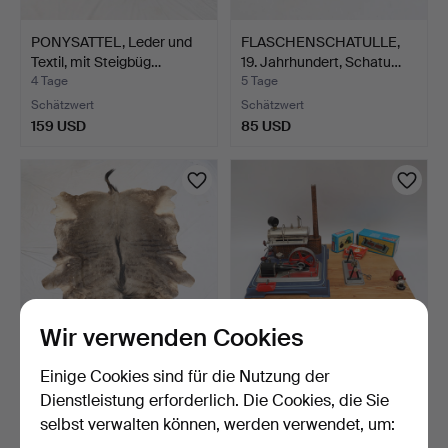
PONYSATTEL, Leder und
FLASCHENSCHATULLE,
Textil, mit Steigbüg…
19. Jahrhundert, Schatu…
4 Tage
5 Tage
Schätzwert
Schätzwert
159 USD
85 USD
Wir verwenden Cookies
Einige Cookies sind für die Nutzung der
FELL, Gnu.
DAMPFMASCHINE,
Wilesco, mit Zubehör.
Dienstleistung erforderlich. Die Cookies, die Sie
5 Tage
6 Tage
selbst verwalten können, werden verwendet, um:
Schätzwert
1 Gebot