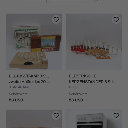
Auktionen
ELLJUSSTAKAR 3 St.,
ELEKTRISCHE
zweite Hälfte des 20. …
KERZENSTÄNDER 3 Stk.,
teilweis…
3 Std 40 Min
1 Tag
Schätzwert
Schätzwert
53 USD
53 USD