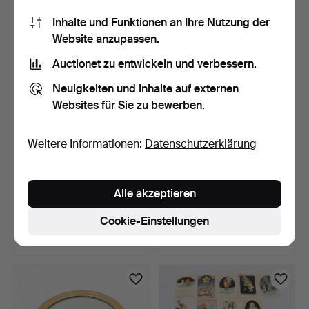
211 USD
32 USD
Inhalte und Funktionen an Ihre Nutzung der
Website anzupassen.
Auctionet zu entwickeln und verbessern.
Neuigkeiten und Inhalte auf externen
Websites für Sie zu bewerben.
Weitere Informationen:
Datenschutzerklärung
5 TEILE, 3 Schneidebretter,
TV, 48" Samsung
Alle akzeptieren
teilweise Lisa…
UE48H5005AK, mit
Fernbedie…
7 Tage
7 Tage
Cookie-Einstellungen
Schätzwert
Schätzwert
53 USD
85 USD