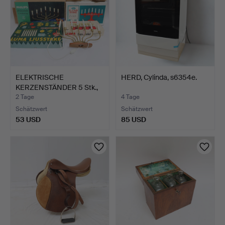
ELEKTRISCHE
HERD, Cylinda, s6354e.
KERZENSTÄNDER 5 Stk.,
Luma, Ep…
2 Tage
4 Tage
Schätzwert
Schätzwert
53 USD
85 USD