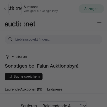
Auctionet
Anzeigen
Schließen
Verfügbar auf Google Play
Auctionet.com
Filtrieren
Sonstiges
Sonstiges bei Falun Auktionsbyrå
bei
Suche speichern
Falun
Laufende Auktionen
(13)
Endpreise
Auktionsbyrå
Laufende
Sortieren