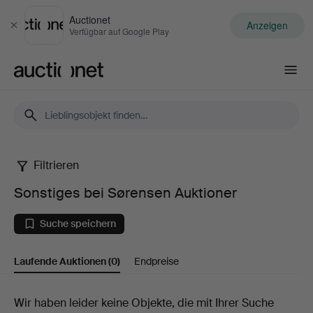
Auctionet
Anzeigen
Schließen
Verfügbar auf Google Play
Auctionet.com
Filtrieren
Sonstiges
Sonstiges bei Sørensen Auktioner
bei
Suche speichern
Sørensen
Laufende Auktionen
(0)
Endpreise
Auktioner
Laufende
Wir haben leider keine Objekte, die mit Ihrer Suche