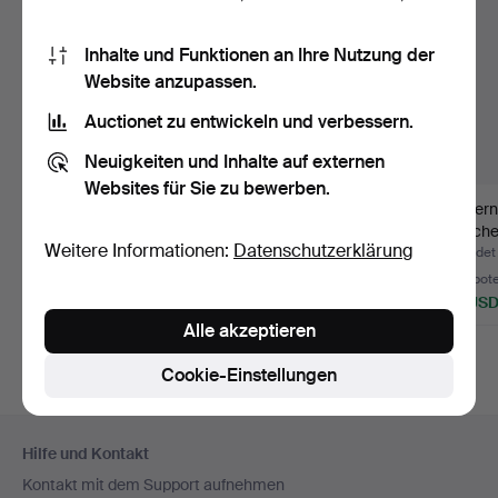
Inhalte und Funktionen an Ihre Nutzung der
Website anzupassen.
Auctionet zu entwickeln und verbessern.
Neuigkeiten und Inhalte auf externen
Websites für Sie zu bewerben.
BANG & OLUFSEN.
Falle Uldall. Set von
Moderni
Plattenspieler mit
acht Platztellern au…
Flasche
Weitere Informationen:
Datenschutzerklärung
Lautspr…
Me…
Beendet 23. Jul 2026
Beendet 6. Jul 2026
Beendet 
2 Gebote
3 Gebote
5 Gebot
54 USD
86 USD
93 US
Alle akzeptieren
Cookie-Einstellungen
Fußzeilen-
Hilfe und Kontakt
Navigation
Kontakt mit dem Support aufnehmen