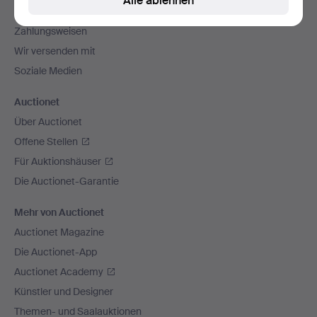
Alle ablehnen
Alle Auktionshäuser
Zahlungsweisen
Wir versenden mit
Soziale Medien
Auctionet
Über Auctionet
Offene Stellen
Für Auktionshäuser
Die Auctionet-Garantie
Mehr von Auctionet
Auctionet Magazine
Die Auctionet-App
Auctionet Academy
Künstler und Designer
Themen- und Saalauktionen