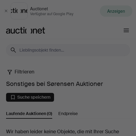
Auctionet
Anzeigen
Schließen
Verfügbar auf Google Play
Auctionet.com
Filtrieren
Sonstiges
Sonstiges bei Sørensen Auktioner
bei
Suche speichern
Sørensen
Laufende Auktionen
(0)
Endpreise
Auktioner
Laufende
Wir haben leider keine Objekte, die mit Ihrer Suche