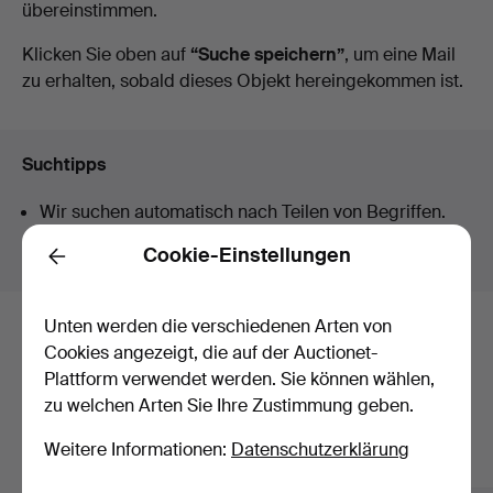
übereinstimmen.
Auktionen
Klicken Sie oben auf
“Suche speichern”
, um eine Mail
zu erhalten, sobald dieses Objekt hereingekommen ist.
Suchtipps
Wir suchen automatisch nach Teilen von Begriffen.
Geben Sie z.B.
band
ein, finden wir auch
Arm
band
uhr
.
Cookie-Einstellungen
Back
Unten werden die verschiedenen Arten von
Hier sind Objekte aus unserem
Cookies angezeigt, die auf der Auctionet-
Plattform verwendet werden. Sie können wählen,
Archiv, die mit Ihrer Suche
zu welchen Arten Sie Ihre Zustimmung geben.
übereinstimmen.
Weitere Informationen:
Datenschutzerklärung
Alle Objekte anzeigen