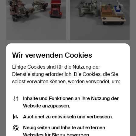
DEKORATIONSOBJEKT/
GRAVIERMASCHINE,
MODELLE, 3 Stk., Ende 2…
Troyes, Modell
Wir verwenden Cookies
Gravograph…
Beendet 18. Mai 2026
Beendet 25. Apr 2026
1 Gebot
2 Gebote
Einige Cookies sind für die Nutzung der
32 USD
37 USD
Dienstleistung erforderlich. Die Cookies, die Sie
selbst verwalten können, werden verwendet, um:
Inhalte und Funktionen an Ihre Nutzung der
Website anzupassen.
Auctionet zu entwickeln und verbessern.
Neuigkeiten und Inhalte auf externen
Websites für Sie zu bewerben.