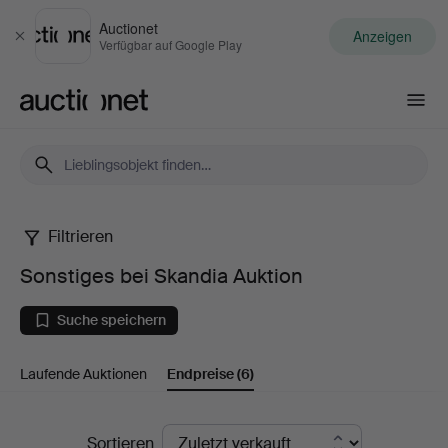
Auctionet
Anzeigen
Schließen
Verfügbar auf Google Play
Auctionet.com
Filtrieren
Sonstiges
Sonstiges bei Skandia Auktion
bei
Suche speichern
Skandia
Laufende Auktionen
Endpreise
(6)
Auktion
Endpreise
Sortieren