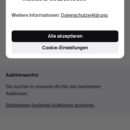
RAHMEN, erste Hälfte des
MIKROSKOP, Ernst Leitz
Weitere Informationen:
Datenschutzerklärung
20. Jahrhunderts,…
Wetzlar, Laborlux I…
Beendet 23. Apr 2026
Beendet 9. Apr 2026
17 Gebote
4 Gebote
Alle akzeptieren
127 USD
106 USD
Cookie-Einstellungen
Suche speichern
Auktionsarchiv
Sie suchen in unserem Archiv der beendeten
Auktionen.
Stattdessen laufende Auktionen anzeigen.