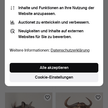
47 USD
47 USD
Inhalte und Funktionen an Ihre Nutzung der
Website anzupassen.
Auctionet zu entwickeln und verbessern.
Neuigkeiten und Inhalte auf externen
Websites für Sie zu bewerben.
Weitere Informationen:
Datenschutzerklärung
Schulterpräparat eines
Schulterpräparat eines
Alle akzeptieren
Mufflons, ausgestop…
Blessbocks, ausgest…
5 Tage
5 Tage
Cookie-Einstellungen
1 Gebot
1 Gebot
47 USD
47 USD