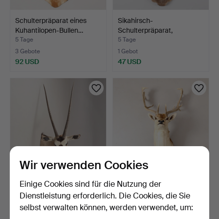
Schulterpräparat eines
Sikahirsch-
Kuhantilopen-Bullen…
Schulterpräparat,
ausgestopfte …
5 Tage
5 Tage
3 Gebote
1 Gebot
92 USD
47 USD
Wir verwenden Cookies
Einige Cookies sind für die Nutzung der
Schulterpräparat einer
Dammhirsch-
Oryxantilope, präpa…
Schulterpräparat,
Dienstleistung erforderlich. Die Cookies, die Sie
ausgestopfte …
5 Tage
5 Tage
selbst verwalten können, werden verwendet, um:
1 Gebot
1 Gebot