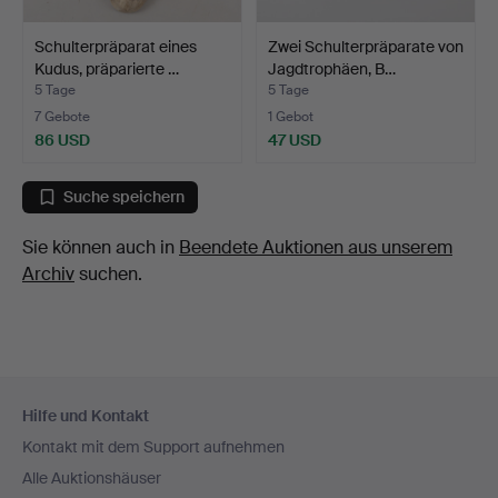
Schulterpräparat eines
Zwei Schulterpräparate von
Kudus, präparierte …
Jagdtrophäen, B…
5 Tage
5 Tage
7 Gebote
1 Gebot
86 USD
47 USD
Suche speichern
Sie können auch in
Beendete Auktionen aus unserem
Archiv
suchen.
Fußzeilen-
Hilfe und Kontakt
Navigation
Kontakt mit dem Support aufnehmen
Alle Auktionshäuser