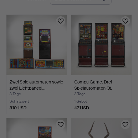
Auktionen
Zwei Spielautomaten sowie
Compu Game. Drei
zwei Lichtpaneel…
Spielautomaten (3).
3 Tage
3 Tage
Schätzwert
1 Gebot
310 USD
47 USD