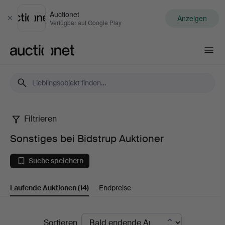
Auctionet
Anzeigen
Schließen
Verfügbar auf Google Play
Auctionet.com
Filtrieren
Sonstiges
Sonstiges bei Bidstrup Auktioner
bei
Suche speichern
Bidstrup
Laufende Auktionen
(14)
Endpreise
Auktioner
Laufende
Sortieren