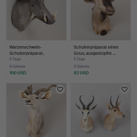
Warzenschwein-
Schulterpräparat eines
Schulterpräparat,
Gnus, ausgestopfte …
ausgestopf…
5 Tage
5 Tage
8 Gebote
3 Gebote
100 USD
92 USD