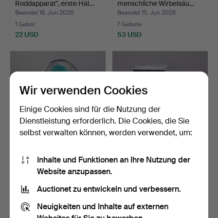
Roddapparat", erste Häl…
menschliche Wirbelsäu…
Beendet 16. Jun 2026
Beendet 15. Jun 2026
1 Gebot
7 Gebote
22 USD
53 USD
Wir verwenden Cookies
Einige Cookies sind für die Nutzung der
Dienstleistung erforderlich. Die Cookies, die Sie
selbst verwalten können, werden verwendet, um:
TISCHVENTILATOR,
KLIMAANLAGE, AC, Rusta.
Inhalte und Funktionen an Ihre Nutzung der
Philips, 1980er Jahre.
Website anzupassen.
Beendet 15. Jun 2026
Beendet 14. Jun 2026
29 Gebote
1 Gebot
Auctionet zu entwickeln und verbessern.
254 USD
22 USD
Neuigkeiten und Inhalte auf externen