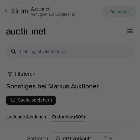
Auctionet
Anzeigen
Schließen
Verfügbar auf Google Play
Auctionet.com
Filtrieren
Sonstiges
Sonstiges bei Markus Auktioner
bei
Suche speichern
Markus
Laufende Auktionen
Endpreise
(609)
Auktioner
Endpreise
Sortieren