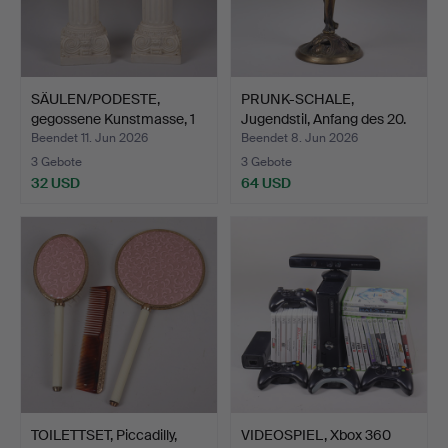
SÄULEN/PODESTE,
PRUNK-SCHALE,
gegossene Kunstmasse, 1
Jugendstil, Anfang des 20.
Pa…
J…
Beendet 11. Jun 2026
Beendet 8. Jun 2026
3 Gebote
3 Gebote
32 USD
64 USD
TOILETTSET, Piccadilly,
VIDEOSPIEL, Xbox 360