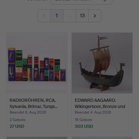
1
…
13
RADIIORÖHREN, RCA,
EDWARD AAGAARD.
Sylvania, Brimar, Tungs…
Wikingerboot, Bronze und
K…
Beendet 6. Aug 2026
Beendet 4. Aug 2026
2 Gebote
18 Gebote
27 USD
303 USD