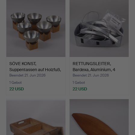
SÖVE KONST,
RETTUNGSLEITER,
Suppentassen auf Holzfuß,
Bardexa, Aluminium, 4
6 St…
Mete…
Beendet 21. Jun 2026
Beendet 21. Jun 2026
1 Gebot
1 Gebot
22 USD
22 USD