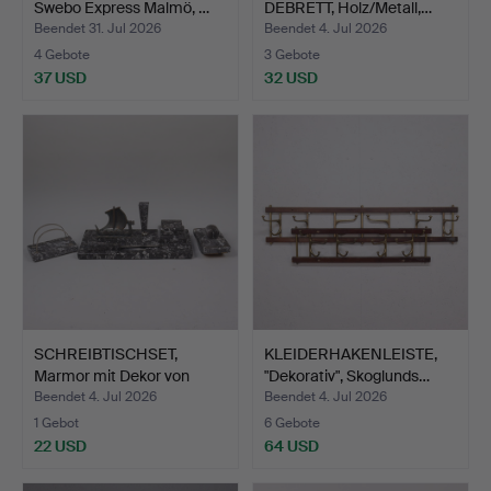
Swebo Express Malmö, …
DEBRETT, Holz/Metall,…
Beendet 31. Jul 2026
Beendet 4. Jul 2026
4 Gebote
3 Gebote
37 USD
32 USD
SCHREIBTISCHSET,
KLEIDERHAKENLEISTE,
Marmor mit Dekor von
"Dekorativ", Skoglunds…
Wiki…
Beendet 4. Jul 2026
Beendet 4. Jul 2026
1 Gebot
6 Gebote
22 USD
64 USD