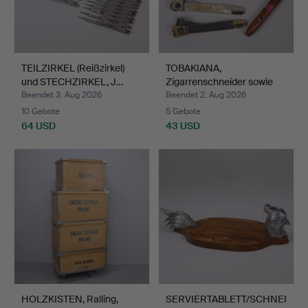
TEILZIRKEL (Reißzirkel)
TOBAKIANA,
und STECHZIRKEL, J…
Zigarrenschneider sowie
Zigarre…
Beendet 3. Aug 2026
Beendet 2. Aug 2026
10 Gebote
5 Gebote
64 USD
43 USD
HOLZKISTEN, Ralling,
SERVIERTABLETT/SCHNEI