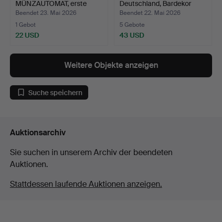
MÜNZAUTOMAT, erste
Deutschland, Bardekor
Häl…
mit…
Beendet 23. Mai 2026
Beendet 22. Mai 2026
1 Gebot
5 Gebote
22 USD
43 USD
Weitere Objekte anzeigen
Suche speichern
Auktionsarchiv
Sie suchen in unserem Archiv der beendeten
Auktionen.
Stattdessen laufende Auktionen anzeigen.