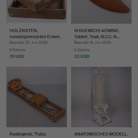
HOLZKISTEN,
SHIGEMICHI AOMINE.
messingverstärkte Ecken,
Tablett, Teak, N.C.C. N…
19./2…
Beendet 20. Jun 2026
Beendet 19. Jun 2026
9 Gebote
3 Gebote
70 USD
32 USD
Rudergerät, "Pub:s
ANATOMISCHES MODELL,