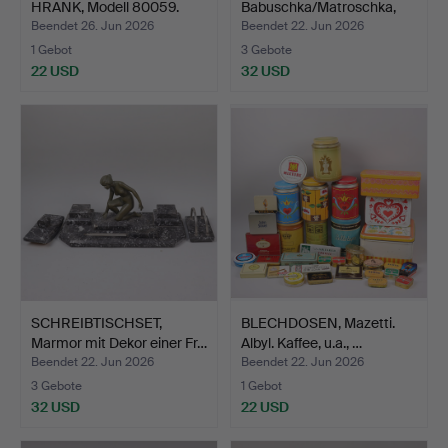
HRANK, Modell 80059.
Babuschka/Matroschka,
Ho…
Beendet 26. Jun 2026
Beendet 22. Jun 2026
1 Gebot
3 Gebote
22 USD
32 USD
SCHREIBTISCHSET,
BLECHDOSEN, Mazetti.
Marmor mit Dekor einer Fr…
Albyl. Kaffee, u.a., …
Beendet 22. Jun 2026
Beendet 22. Jun 2026
3 Gebote
1 Gebot
32 USD
22 USD