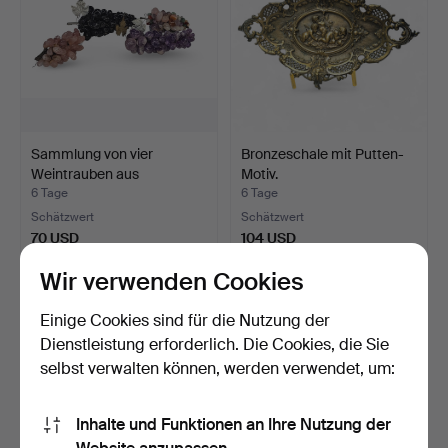
Sammlung von vier
Bronzeschale mit Putten-
Weintrauben aus
Motiv.
Halbedel…
6 Tage
6 Tage
Schätzwert
Schätzwert
70 USD
104 USD
Wir verwenden Cookies
Einige Cookies sind für die Nutzung der
Dienstleistung erforderlich. Die Cookies, die Sie
selbst verwalten können, werden verwendet, um:
Inhalte und Funktionen an Ihre Nutzung der