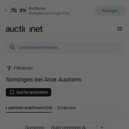
Auctionet
Anzeigen
Schließen
Verfügbar auf Google Play
Auctionet.com
Filtrieren
Sonstiges
Sonstiges bei Arce Auctions
bei
Suche speichern
Arce
Laufende Auktionen
(24)
Endpreise
Auctions
Laufende
Sortieren