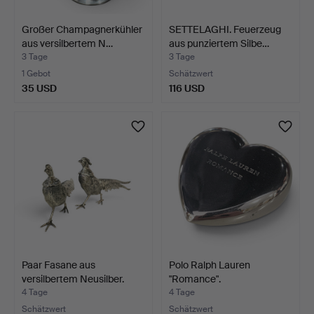
Großer Champagnerkühler
SETTELAGHI. Feuerzeug
aus versilbertem N…
aus punziertem Silbe…
3 Tage
3 Tage
1 Gebot
Schätzwert
35 USD
116 USD
Paar Fasane aus
Polo Ralph Lauren
versilbertem Neusilber.
"Romance".
Briefbeschwer…
4 Tage
4 Tage
Schätzwert
Schätzwert