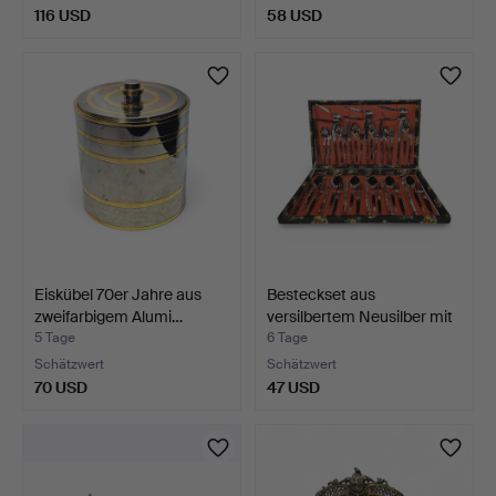
116 USD
58 USD
Eiskübel 70er Jahre aus
Besteckset aus
zweifarbigem Alumi…
versilbertem Neusilber mit
…
5 Tage
6 Tage
Schätzwert
Schätzwert
70 USD
47 USD