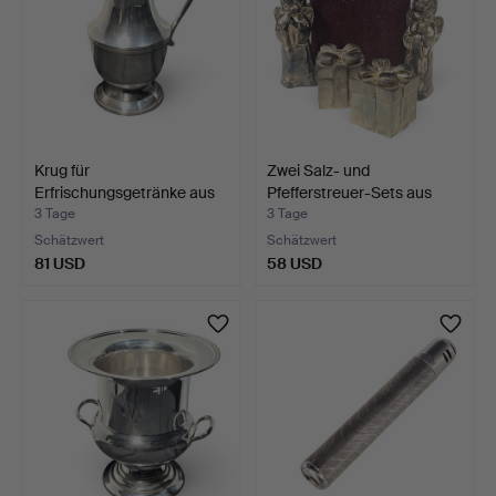
Krug für
Zwei Salz- und
Erfrischungsgetränke aus
Pfefferstreuer-Sets aus
versilbe…
ver…
3 Tage
3 Tage
Schätzwert
Schätzwert
81 USD
58 USD