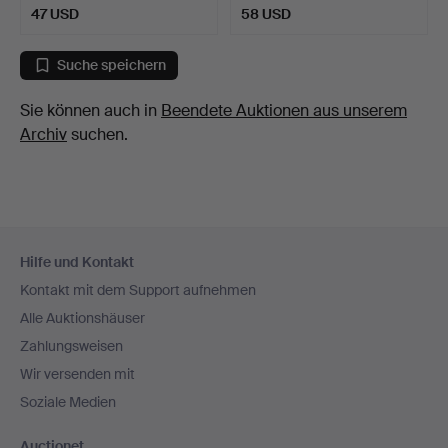
47 USD
58 USD
Suche speichern
Sie können auch in
Beendete Auktionen aus unserem
Archiv
suchen.
Fußzeilen-
Hilfe und Kontakt
Navigation
Kontakt mit dem Support aufnehmen
Alle Auktionshäuser
Zahlungsweisen
Wir versenden mit
Soziale Medien
Auctionet