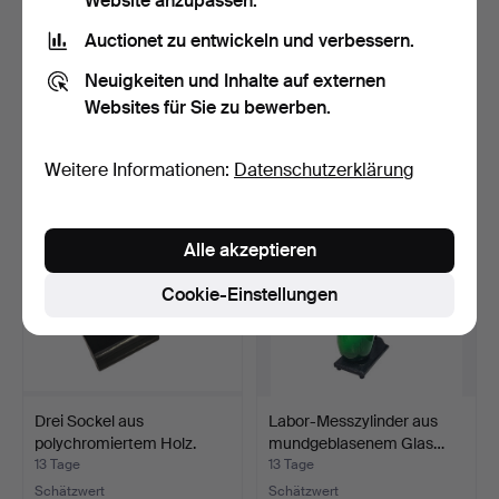
Website anzupassen.
Auctionet zu entwickeln und verbessern.
Paar Schuhspanner aus
Korb aus Bronze mit
Holz.
Schleifenmotiv.
Neuigkeiten und Inhalte auf externen
13 Tage
13 Tage
Websites für Sie zu bewerben.
Schätzwert
Schätzwert
35 USD
47 USD
Weitere Informationen:
Datenschutzerklärung
Alle akzeptieren
Cookie-Einstellungen
Drei Sockel aus
Labor-Messzylinder aus
polychromiertem Holz.
mundgeblasenem Glas…
13 Tage
13 Tage
Schätzwert
Schätzwert