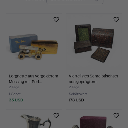
Auktionen
Lorgnette aus vergoldetem
Vierteiliges Schreibtischset
Messing mit Perl…
aus geprägtem…
2 Tage
2 Tage
1 Gebot
Schätzwert
35 USD
173 USD