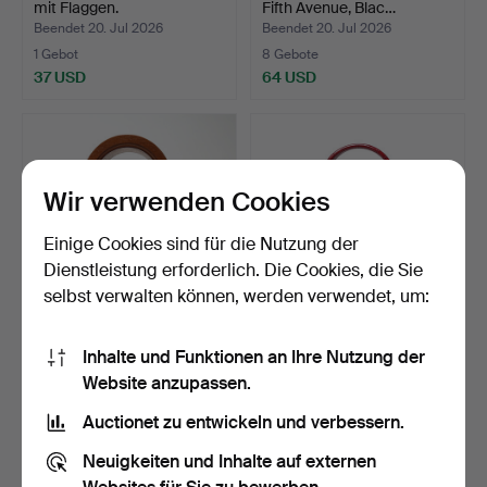
mit Flaggen.
Fifth Avenue, Blac…
Beendet 20. Jul 2026
Beendet 20. Jul 2026
1 Gebot
8 Gebote
37 USD
64 USD
Wir verwenden Cookies
Einige Cookies sind für die Nutzung der
Dienstleistung erforderlich. Die Cookies, die Sie
selbst verwalten können, werden verwendet, um:
UHRENGEHÄUSE,
TASCHE, Valter Valentino,
Inhalte und Funktionen an Ihre Nutzung der
Holz/Bronze.
Italien, Design …
Website anzupassen.
Beendet 20. Jul 2026
Beendet 17. Jul 2026
1 Gebot
3 Gebote
Auctionet zu entwickeln und verbessern.
37 USD
48 USD
Neuigkeiten und Inhalte auf externen