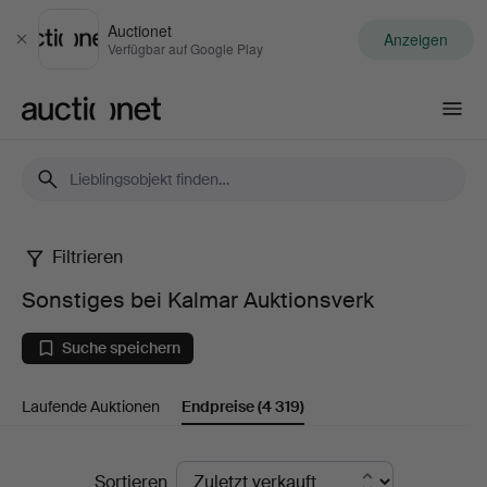
Auctionet
Anzeigen
Schließen
Verfügbar auf Google Play
Auctionet.com
Filtrieren
Sonstiges
Sonstiges bei Kalmar Auktionsverk
bei
Suche speichern
Kalmar
Laufende Auktionen
Endpreise
(4 319)
Auktionsverk
Endpreise
Sortieren