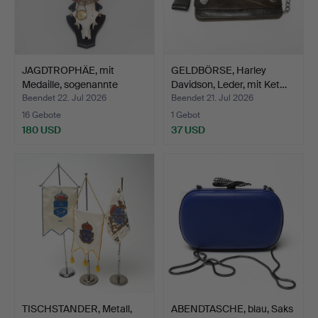
JAGDTROPHÄE, mit
GELDBÖRSE, Harley
Medaille, sogenannte
Davidson, Leder, mit Ket…
Gold…
Beendet 22. Jul 2026
Beendet 21. Jul 2026
16 Gebote
1 Gebot
180 USD
37 USD
TISCHSTANDER, Metall,
ABENDTASCHE, blau, Saks