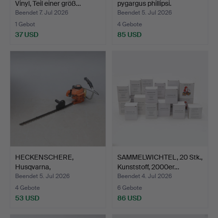
Vinyl, Teil einer größ…
pygargus phillipsi.
Beendet 7. Jul 2026
Beendet 5. Jul 2026
1 Gebot
4 Gebote
37 USD
85 USD
HECKENSCHERE,
SAMMELWICHTEL, 20 Stk.,
Husqvarna,
Kunststoff, 2000er…
benzinbetrieben.
Beendet 5. Jul 2026
Beendet 4. Jul 2026
4 Gebote
6 Gebote
53 USD
86 USD