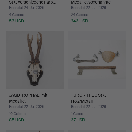
Stk., verschiedene Farb…
Medaille, sogenannte
Gold…
Beendet 24. Jul 2026
Beendet 22. Jul 2026
4 Gebote
24 Gebote
53 USD
243 USD
JAGDTROPHÄE, mit
TÜRGRIFFE 3 Stk.,
Medaille.
Holz/Metall.
Beendet 22. Jul 2026
Beendet 22. Jul 2026
10 Gebote
1 Gebot
85 USD
37 USD