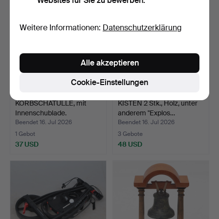
Websites für Sie zu bewerben.
Weitere Informationen:
Datenschutzerklärung
Alle akzeptieren
Cookie-Einstellungen
KORBSCHATULLE, mit
KISTEN 2 Stk., Holz, unter
Innenschublade.
anderem "Explos…
Beendet 16. Jul 2026
Beendet 16. Jul 2026
1 Gebot
3 Gebote
37 USD
48 USD