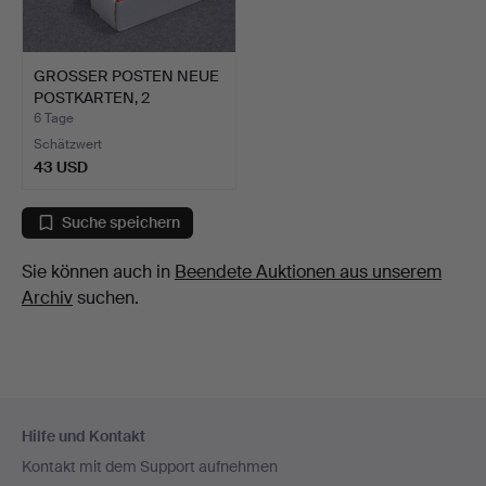
GROSSER POSTEN NEUE
POSTKARTEN, 2
KARTONS.
6 Tage
Schätzwert
43 USD
Suche speichern
Sie können auch in
Beendete Auktionen aus unserem
Archiv
suchen.
Fußzeilen-
Hilfe und Kontakt
Navigation
Kontakt mit dem Support aufnehmen