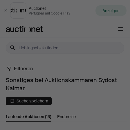
Auctionet
Anzeigen
Schließen
Verfügbar auf Google Play
Auctionet.com
Filtrieren
Sonstiges
Sonstiges bei Auktionskammaren Sydost
bei
Kalmar
Auktionskammaren
Suche speichern
Sydost
Laufende Auktionen
(13)
Endpreise
Kalmar