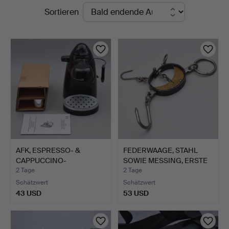
Laufende
Sortieren
Auktionen
AFK, ESPRESSO- &
FEDERWAAGE, STAHL
CAPPUCCINO-
SOWIE MESSING, ERSTE
MASCHINE, MODE…
HÄL…
2 Tage
2 Tage
Schätzwert
Schätzwert
43 USD
53 USD