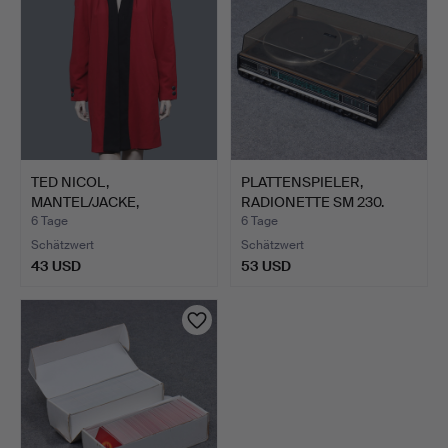
TED NICOL,
PLATTENSPIELER,
MANTEL/JACKE,
RADIONETTE SM 230.
KASCHMIR UND WOLL…
6 Tage
6 Tage
Schätzwert
Schätzwert
43 USD
53 USD