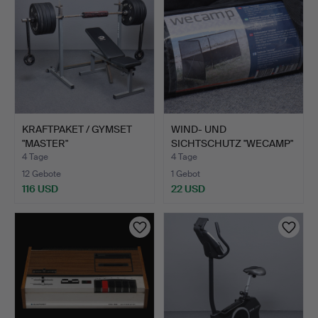
KRAFTPAKET / GYMSET
WIND- UND
"MASTER"
SICHTSCHUTZ "WECAMP"
TRAININGSBANK…
MIT SONNENF…
4 Tage
4 Tage
12 Gebote
1 Gebot
116 USD
22 USD