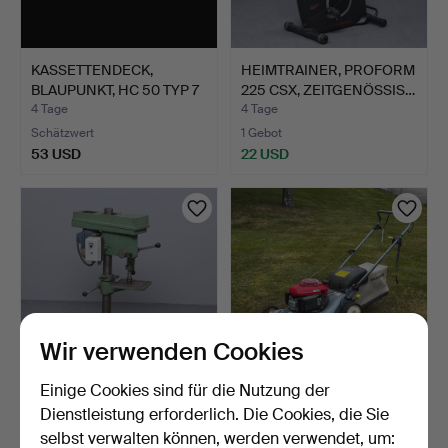
KASSETTENDECK,
HEIMTRAINER, PROFORM
BLAUPUNKT, HC 50 TYP 7
225 CSX, ZEITGENÖSSIS…
614 …
4 Tage
4 Tage
Schätzwert
1 Gebot
53 USD
22 USD
Wir verwenden Cookies
Einige Cookies sind für die Nutzung der
SÄULENBOHRMASCHINE.
RASENMÄHER MIT
Dienstleistung erforderlich. Die Cookies, die Sie
FANGKORB, HONDA, 4,5
selbst verwalten können, werden verwendet, um:
PS.
5 Tage
5 Tage