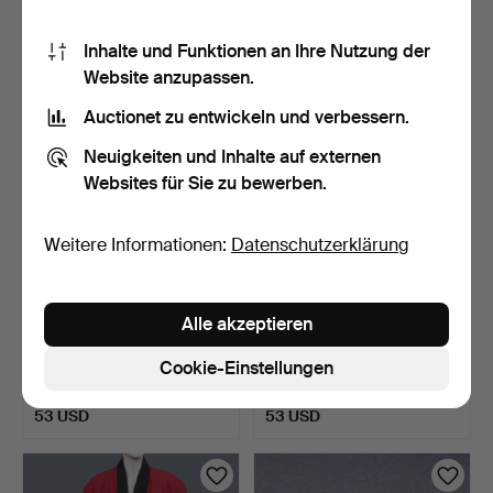
1 Gebot
Schätzwert
22 USD
53 USD
Inhalte und Funktionen an Ihre Nutzung der
Website anzupassen.
Auctionet zu entwickeln und verbessern.
Neuigkeiten und Inhalte auf externen
Websites für Sie zu bewerben.
Weitere Informationen:
Datenschutzerklärung
Alle akzeptieren
PLATTENSPIELER,
KOFFER (MILITÄR) UNICA,
BLAUPUNKT STG 3000,
AKTIEBOLAGET TIDAN…
Cookie-Einstellungen
TYP 7 …
6 Tage
6 Tage
Schätzwert
Schätzwert
53 USD
53 USD