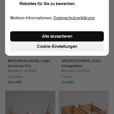
Websites für Sie zu bewerben.
Weitere Informationen:
Datenschutzerklärung
Alle akzeptieren
Cookie-Einstellungen
MOTORRADJACKE, Leder,
JAGDTROPHÄEN, 3 Stk.,
American-Pro.
Elchgeweihe.
Beendet 2. Jul 2026
Beendet 2. Jul 2026
25 Gebote
1 Gebot
180 USD
32 USD