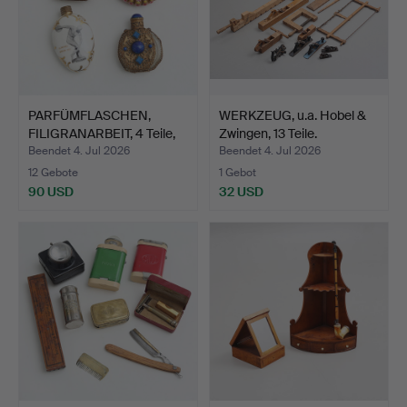
PARFÜMFLASCHEN,
WERKZEUG, u.a. Hobel &
FILIGRANARBEIT, 4 Teile,
Zwingen, 13 Teile.
2…
Beendet 4. Jul 2026
Beendet 4. Jul 2026
12 Gebote
1 Gebot
90 USD
32 USD