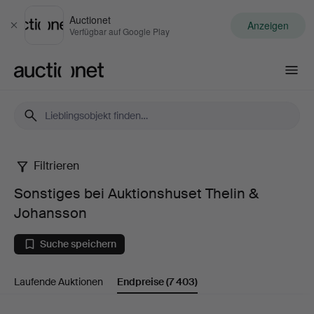
Auctionet
Anzeigen
Schließen
Verfügbar auf Google Play
Auctionet.com
Filtrieren
Sonstiges
Sonstiges bei Auktionshuset Thelin &
bei
Johansson
Auktionshuset
Suche speichern
Thelin
Laufende Auktionen
Endpreise
(7 403)
&