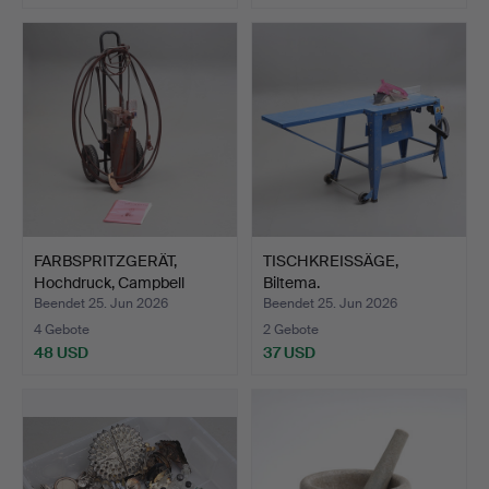
FARBSPRITZGERÄT,
TISCHKREISSÄGE,
Hochdruck, Campbell
Biltema.
Hausf…
Beendet 25. Jun 2026
Beendet 25. Jun 2026
4 Gebote
2 Gebote
48 USD
37 USD