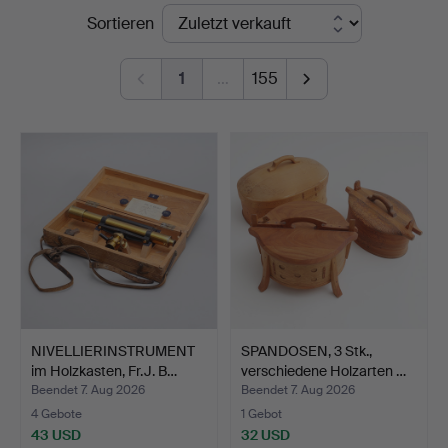
Endpreise
Sortieren
Johansson
1
…
155
NIVELLIERINSTRUMENT
SPANDOSEN, 3 Stk.,
im Holzkasten, Fr.J. B…
verschiedene Holzarten …
Beendet 7. Aug 2026
Beendet 7. Aug 2026
4 Gebote
1 Gebot
43 USD
32 USD