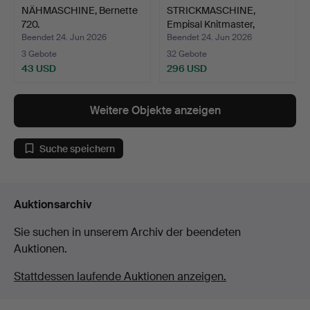
NÄHMASCHINE, Bernette
STRICKMASCHINE,
720.
Empisal Knitmaster,
Modell…
Beendet 24. Jun 2026
Beendet 24. Jun 2026
3 Gebote
32 Gebote
43 USD
296 USD
Weitere Objekte anzeigen
Suche speichern
Auktionsarchiv
Sie suchen in unserem Archiv der beendeten
Auktionen.
Stattdessen laufende Auktionen anzeigen.