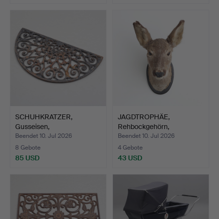
SCHUHKRATZER,
JAGDTROPHÄE,
Gusseisen,
Rehbockgehörn,
halbmondförmig.
Präparator O. …
Beendet 10. Jul 2026
Beendet 10. Jul 2026
8 Gebote
4 Gebote
85 USD
43 USD