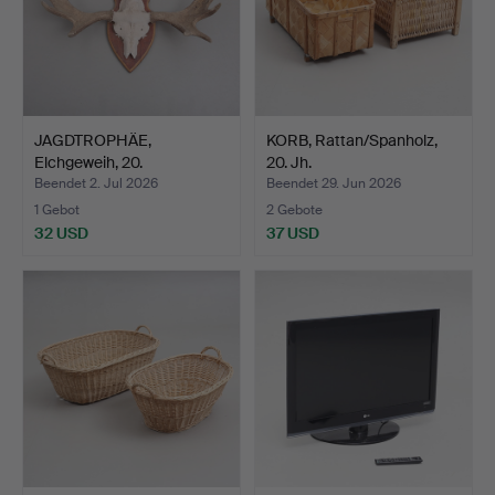
JAGDTROPHÄE,
KORB, Rattan/Spanholz,
Elchgeweih, 20.
20. Jh.
Jahrhundert.
Beendet 2. Jul 2026
Beendet 29. Jun 2026
1 Gebot
2 Gebote
32 USD
37 USD