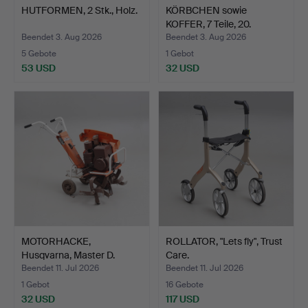
HUTFORMEN, 2 Stk., Holz.
KÖRBCHEN sowie
KOFFER, 7 Teile, 20.
Jahrhu…
Beendet 3. Aug 2026
Beendet 3. Aug 2026
5 Gebote
1 Gebot
53 USD
32 USD
MOTORHACKE,
ROLLATOR, "Lets fly", Trust
Husqvarna, Master D.
Care.
Beendet 11. Jul 2026
Beendet 11. Jul 2026
1 Gebot
16 Gebote
32 USD
117 USD