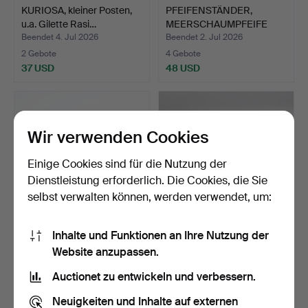
KURIOSA, kleiner Posten,
PFEIFENSTÄNDER,
u.a. Gilette Rasi…
MEERSCHAUMPFEIFE
SOWIE RAS…
Beendet 4. Jul 2026
Beendet 2. Jul 2026
2 Gebote
4 Gebote
37 USD
48 USD
Wir verwenden Cookies
Einige Cookies sind für die Nutzung der
Dienstleistung erforderlich. Die Cookies, die Sie
selbst verwalten können, werden verwendet, um:
Inhalte und Funktionen an Ihre Nutzung der
TISCHSCHLEIFMASCHINE
HOLZKISTEN, 4 Stk., u.a.
Website anzupassen.
, EMI, Holland, Mitte …
für Kartoffeln.
Beendet 2. Jul 2026
Beendet 2. Jul 2026
Auctionet zu entwickeln und verbessern.
1 Gebot
1 Gebot
32 USD
32 USD
Neuigkeiten und Inhalte auf externen