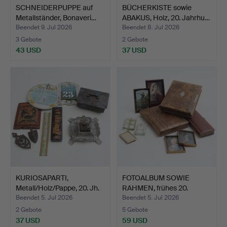
SCHNEIDERPUPPE auf
BÜCHERKISTE sowie
Metallständer, Bonaveri…
ABAKUS, Holz, 20. Jahrhu…
Beendet 9. Jul 2026
Beendet 8. Jul 2026
3 Gebote
2 Gebote
43 USD
37 USD
KURIOSAPARTI,
FOTOALBUM SOWIE
Metall/Holz/Pappe, 20. Jh.
RAHMEN, frühes 20.
Jahrhun…
Beendet 5. Jul 2026
Beendet 5. Jul 2026
2 Gebote
5 Gebote
37 USD
59 USD