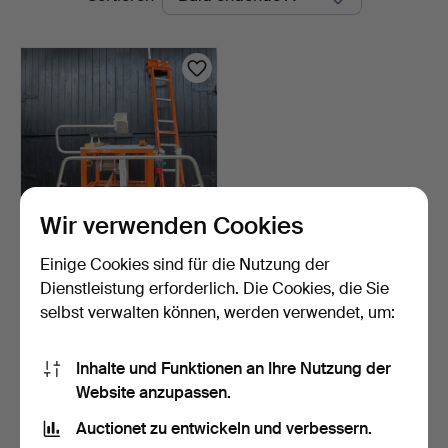
Auktionen
Wir verwenden Cookies
Einige Cookies sind für die Nutzung der
BAUSÄGE /
TISCHKREISSÄGE LUNA
Dienstleistung erforderlich. Die Cookies, die Sie
perfect 803 …
9 Tage
selbst verwalten können, werden verwendet, um:
1 Gebot
32 USD
Inhalte und Funktionen an Ihre Nutzung der
Website anzupassen.
Suche speichern
Auctionet zu entwickeln und verbessern.
Sie können auch in
Beendete Auktionen aus unserem