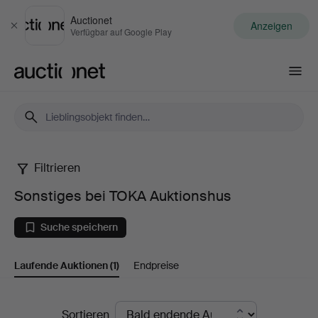
Auctionet
Anzeigen
Schließen
Verfügbar auf Google Play
Auctionet.com
Filtrieren
Sonstiges
Sonstiges bei TOKA Auktionshus
bei
Suche speichern
TOKA
Laufende Auktionen
(1)
Endpreise
Auktionshus
Laufende
Sortieren