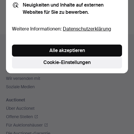
Neuigkeiten und Inhalte auf externen
Archiv
suchen.
Websites für Sie zu bewerben.
Weitere Informationen:
Datenschutzerklärung
Fußzeilen-
Hilfe und Kontakt
Navigation
Alle akzeptieren
Kontakt mit dem Support aufnehmen
Alle Auktionshäuser
Cookie-Einstellungen
Zahlungsweisen
Wir versenden mit
Soziale Medien
Auctionet
Über Auctionet
Offene Stellen
Für Auktionshäuser
Die Auctionet-Garantie