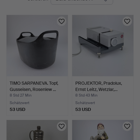
Auktionen
Ek
TIMO SARPANEVA. Topf,
PROJEKTOR, Pradolux,
Gusseisen, Rosenlew …
Ernst Leitz, Wetzlar,…
8 Std 27 Min
8 Std 43 Min
Schätzwert
Schätzwert
53 USD
53 USD