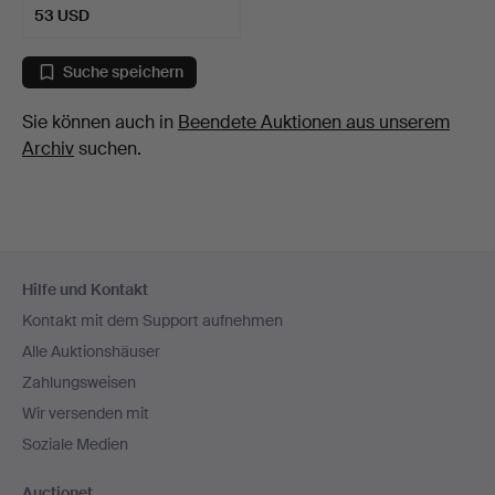
53 USD
Suche speichern
Sie können auch in
Beendete Auktionen aus unserem
Archiv
suchen.
Fußzeilen-
Hilfe und Kontakt
Navigation
Kontakt mit dem Support aufnehmen
Alle Auktionshäuser
Zahlungsweisen
Wir versenden mit
Soziale Medien
Auctionet