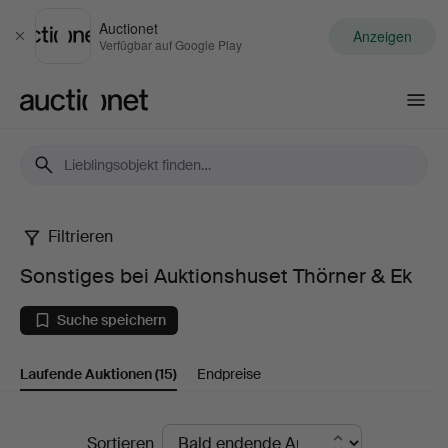
Auctionet
Anzeigen
Schließen
Verfügbar auf Google Play
Auctionet.com
Filtrieren
Sonstiges
Sonstiges bei Auktionshuset Thörner & Ek
bei
Suche speichern
Auktionshuset
Laufende Auktionen
(15)
Endpreise
Thörner
&
Laufende
Sortieren