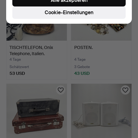
Alle akzeptieren
Cookie-Einstellungen
TISCHTELEFON, Onix
POSTEN.
Telephone, Italien.
4 Tage
4 Tage
Schätzwert
3 Gebote
53 USD
43 USD