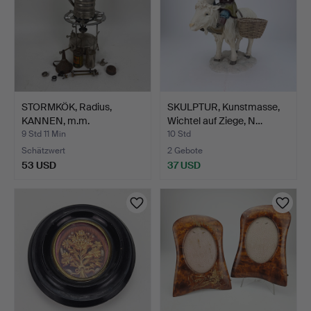
STORMKÖK, Radius,
SKULPTUR, Kunstmasse,
KANNEN, m.m.
Wichtel auf Ziege, N…
9 Std 11 Min
10 Std
Schätzwert
2 Gebote
53 USD
37 USD