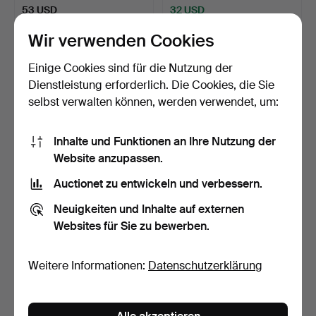
53 USD
32 USD
Wir verwenden Cookies
Einige Cookies sind für die Nutzung der
Dienstleistung erforderlich. Die Cookies, die Sie
selbst verwalten können, werden verwendet, um:
Inhalte und Funktionen an Ihre Nutzung der
Website anzupassen.
Auctionet zu entwickeln und verbessern.
KLEIDERHAKEN, Metall,
JOSEF FRANK. Tischsets
Katze, 20. Jahrhunde…
und Untersetzer, 15…
Neuigkeiten und Inhalte auf externen
3 Tage
3 Tage
Websites für Sie zu bewerben.
Schätzwert
19 Gebote
53 USD
253 USD
Weitere Informationen:
Datenschutzerklärung